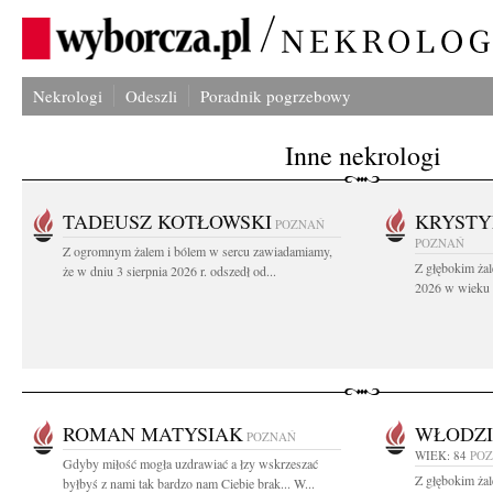
Nekrologi
Odeszli
Poradnik pogrzebowy
Inne nekrologi
TADEUSZ KOTŁOWSKI
KRYST
POZNAŃ
POZNAŃ
Z ogromnym żalem i bólem w sercu zawiadamiamy,
Z głębokim żal
że w dniu 3 sierpnia 2026 r. odszedł od...
2026 w wieku 9
ROMAN MATYSIAK
WŁODZI
POZNAŃ
WIEK: 84
PO
Gdyby miłość mogła uzdrawiać a łzy wskrzeszać
Z głębokim ża
byłbyś z nami tak bardzo nam Ciebie brak... W...