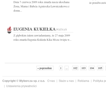
Dnia 7 czerwca 2009 roku zmarła nasza ukochana
że przedwcześn
Żona, Mama i Babcia Agnieszka Ławniczakowa z
domu...
EUGENIA KUKIEŁKA
POZNAŃ
Z głębokim żalem zawiadamiamy, że 27 maja 2009
roku zmarła Eugenia Kukieła Kika Msza święta w...
« poprzednie
1
...
102
103
104
105
Copyright © Wyborcza sp. z o.o.
O nas
Staże u nas
Reklama
Polityka 
Ustawienia prywatności