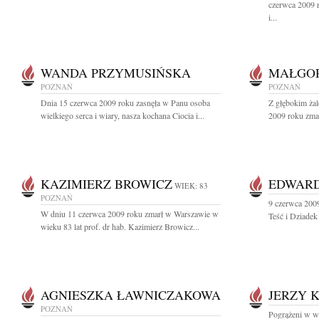
czerwca 2009 r
i...
WANDA PRZYMUSIŃSKA
MAŁGOR
POZNAŃ
POZNAŃ
Dnia 15 czerwca 2009 roku zasnęła w Panu osoba
Z głębokim ża
wielkiego serca i wiary, nasza kochana Ciocia i...
2009 roku zmar
KAZIMIERZ BROWICZ
EDWARD
WIEK: 83
POZNAŃ
9 czerwca 2009
W dniu 11 czerwca 2009 roku zmarł w Warszawie w
Teść i Dziadek
wieku 83 lat prof. dr hab. Kazimierz Browicz...
AGNIESZKA ŁAWNICZAKOWA
JERZY 
POZNAŃ
Pogrążeni w w