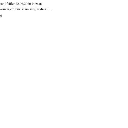
ar Pfeiffer
22.06.2026
Poznań
okim żalem zawiadamiamy, że dnia 7...
ej