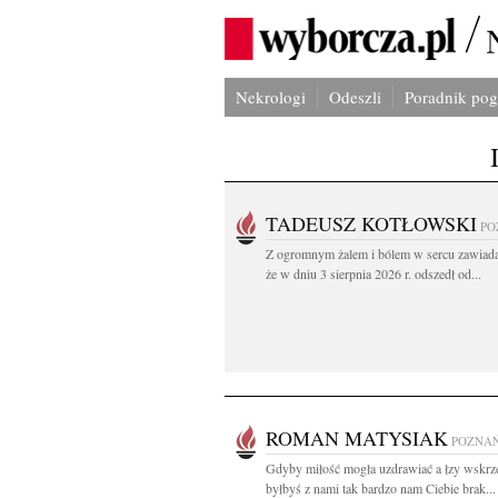
Nekrologi
Odeszli
Poradnik po
TADEUSZ KOTŁOWSKI
PO
Z ogromnym żalem i bólem w sercu zawiad
że w dniu 3 sierpnia 2026 r. odszedł od...
ROMAN MATYSIAK
POZNA
Gdyby miłość mogła uzdrawiać a łzy wskrz
byłbyś z nami tak bardzo nam Ciebie brak...