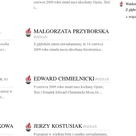
czerwca 2009 roku zmarł nasz ukochany Ojciec, Teść
Waldem
i...
Z głęb
+ więc
A
MAŁGORZATA PRZYBORSKA
POZNAŃ
 osoba
Z głębokim żalem zawiadamiamy, że 14 czerwca
 i...
2009 roku zmarła nasza ukochana Siostrzenica...
EDWARD CHMIELNICKI
K: 83
POZNAŃ
9 czerwca 2009 roku zmarł nasz kochany Ojciec,
szawie w
Teść i Dziadek Edward Chmielnicki Msza św....
...
KOWA
JERZY KOSTUSIAK
POZNAŃ
Pogrążeni w wielkim bólu i smutku zawiadamiamy,