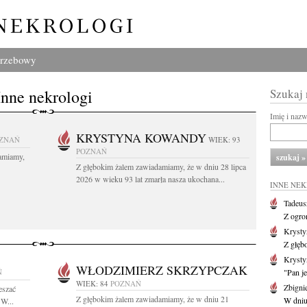
grzebowy
Inne nekrologi
Szukaj
Imię i naz
KRYSTYNA KOWANDY
ZNAŃ
WIEK: 93
POZNAŃ
amiamy,
Z głębokim żalem zawiadamiamy, że w dniu 28 lipca
2026 w wieku 93 lat zmarła nasza ukochana...
INNE NE
Tadeus
Z ogro
Kryst
Z głęb
Krysty
WŁODZIMIERZ SKRZYPCZAK
Ń
"Pan je
WIEK: 84
POZNAŃ
Zbigni
eszać
Z głębokim żalem zawiadamiamy, że w dniu 21
W dniu 
 W...