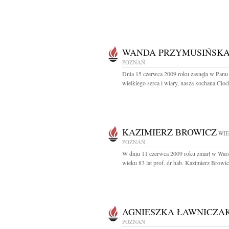
WANDA PRZYMUSIŃSK
POZNAŃ
Dnia 15 czerwca 2009 roku zasnęła w Panu
wielkiego serca i wiary, nasza kochana Ciocia
KAZIMIERZ BROWICZ
WIE
POZNAŃ
W dniu 11 czerwca 2009 roku zmarł w War
wieku 83 lat prof. dr hab. Kazimierz Browicz
AGNIESZKA ŁAWNICZA
POZNAŃ