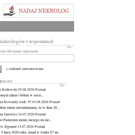
 nekrologów i wspomnień
wisko lub numer ogłoszenia:
+ szukanie zaawansowane
KROLOGI
z Kotłowski
05.08.2026
Poznań
mnym żalem i bólem w sercu...
yna Kowandy
wiek: 93
03.08.2026
Poznań
okim żalem zawiadamiamy, że w dniu 28...
na Janowicz
24.07.2026
Poznań
st Pasterzem moim, niczego mi nie...
ew Zygmunt
15.07.2026
Poznań
9 lipca 2026 roku, zmarł w wieku 87 lat...