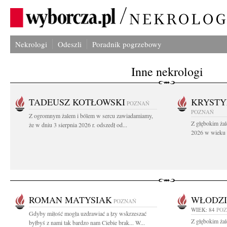
Nekrologi
Odeszli
Poradnik pogrzebowy
Inne nekrologi
TADEUSZ KOTŁOWSKI
KRYST
POZNAŃ
POZNAŃ
Z ogromnym żalem i bólem w sercu zawiadamiamy,
Z głębokim żal
że w dniu 3 sierpnia 2026 r. odszedł od...
2026 w wieku 9
ROMAN MATYSIAK
WŁODZI
POZNAŃ
WIEK: 84
PO
Gdyby miłość mogła uzdrawiać a łzy wskrzeszać
Z głębokim ża
byłbyś z nami tak bardzo nam Ciebie brak... W...