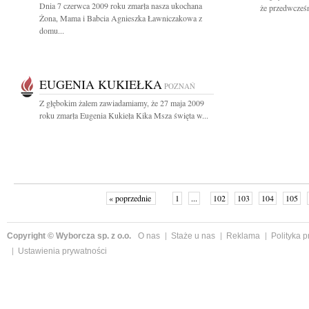
Dnia 7 czerwca 2009 roku zmarła nasza ukochana
że przedwcześn
Żona, Mama i Babcia Agnieszka Ławniczakowa z
domu...
EUGENIA KUKIEŁKA
POZNAŃ
Z głębokim żalem zawiadamiamy, że 27 maja 2009
roku zmarła Eugenia Kukieła Kika Msza święta w...
« poprzednie
1
...
102
103
104
105
Copyright © Wyborcza sp. z o.o.
O nas
Staże u nas
Reklama
Polityka 
Ustawienia prywatności