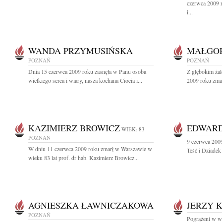
czerwca 2009 r
i...
WANDA PRZYMUSIŃSKA
MAŁGOR
POZNAŃ
POZNAŃ
Dnia 15 czerwca 2009 roku zasnęła w Panu osoba
Z głębokim ża
wielkiego serca i wiary, nasza kochana Ciocia i...
2009 roku zmar
KAZIMIERZ BROWICZ
EDWARD
WIEK: 83
POZNAŃ
9 czerwca 2009
W dniu 11 czerwca 2009 roku zmarł w Warszawie w
Teść i Dziadek
wieku 83 lat prof. dr hab. Kazimierz Browicz...
AGNIESZKA ŁAWNICZAKOWA
JERZY 
POZNAŃ
Pogrążeni w w