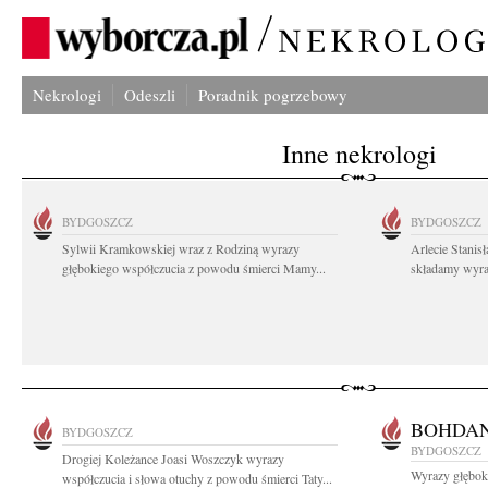
Nekrologi
Odeszli
Poradnik pogrzebowy
Inne nekrologi
BYDGOSZCZ
BYDGOSZCZ
Sylwii Kramkowskiej wraz z Rodziną wyrazy
Arlecie Stanis
głębokiego współczucia z powodu śmierci Mamy...
składamy wyraz
BOHDAN
BYDGOSZCZ
BYDGOSZCZ
Drogiej Koleżance Joasi Woszczyk wyrazy
Wyrazy głębok
współczucia i słowa otuchy z powodu śmierci Taty...