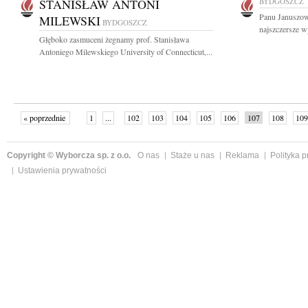
STANISŁAW ANTONI
BYDGOSZCZ
Panu Januszow
MILEWSKI
BYDGOSZCZ
najszczersze w
Głęboko zasmuceni żegnamy prof. Stanisława
Antoniego Milewskiego University of Connecticut,...
« poprzednie
1
...
102
103
104
105
106
107
108
109
następne »
Copyright © Wyborcza sp. z o.o.
O nas
Staże u nas
Reklama
Polityka 
Ustawienia prywatności