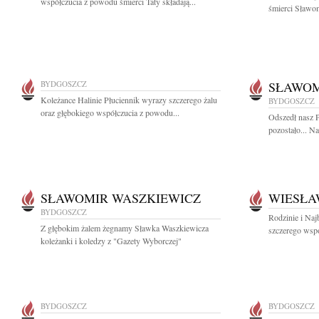
współczucia z powodu śmierci Taty składają...
śmierci Sławom
BYDGOSZCZ
SŁAWOM
Koleżance Halinie Płuciennik wyrazy szczerego żalu
BYDGOSZCZ
oraz głębokiego współczucia z powodu...
Odszedł nasz P
pozostało... N
SŁAWOMIR WASZKIEWICZ
WIESŁA
BYDGOSZCZ
Rodzinie i Naj
Z głębokim żalem żegnamy Sławka Waszkiewicza
szczerego wspó
koleżanki i koledzy z "Gazety Wyborczej"
BYDGOSZCZ
BYDGOSZCZ