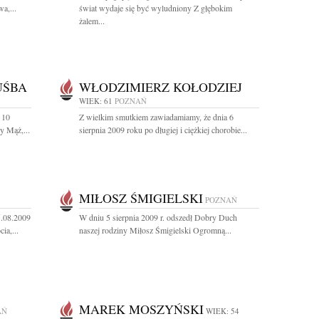
a,...
świat wydaje się być wyludniony Z głębokim
żalem...
UŚBA
WŁODZIMIERZ KOŁODZIEJ
WIEK: 61
POZNAŃ
 10
Z wielkim smutkiem zawiadamiamy, że dnia 6
y Mąż,...
sierpnia 2009 roku po długiej i ciężkiej chorobie...
MIŁOSZ ŚMIGIELSKI
POZNAŃ
5.08.2009
W dniu 5 sierpnia 2009 r. odszedł Dobry Duch
ia,...
naszej rodziny Miłosz Śmigielski Ogromną...
MAREK MOSZYŃSKI
AŃ
WIEK: 54