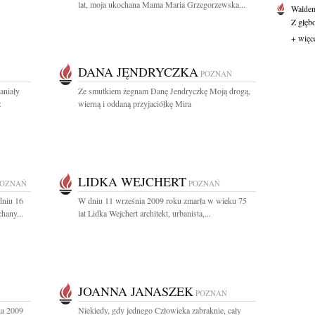
lat, moja ukochana Mama Maria Grzegorzewska...
Waldem
Z głęb
+ więc
DANA JĘNDRYCZKA
POZNAŃ
aniały
Ze smutkiem żegnam Danę Jendryczkę Moją drogą,
z
wierną i oddaną przyjaciółkę Mira
LIDKA WEJCHERT
POZNAŃ
POZNAŃ
dniu 16
W dniu 11 września 2009 roku zmarła w wieku 75
hany...
lat Lidka Wejchert architekt, urbanista,...
JOANNA JANASZEK
POZNAŃ
ia 2009
Niekiedy, gdy jednego Człowieka zabraknie, cały