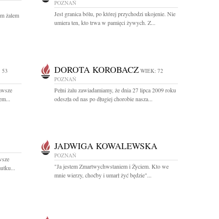
POZNAŃ
Jest granica bólu, po której przychodzi ukojenie. Nie
kim żalem
umiera ten, kto trwa w pamięci żywych. Z...
DOROTA KOROBACZ
 53
WIEK: 72
POZNAŃ
zawsze
Pełni żalu zawiadamiamy, że dnia 27 lipca 2009 roku
em...
odeszła od nas po długiej chorobie nasza...
JADWIGA KOWALEWSKA
POZNAŃ
wsze
"Ja jestem Zmartwychwstaniem i Życiem. Kto we
utku...
mnie wierzy, choćby i umarł żyć będzie"...