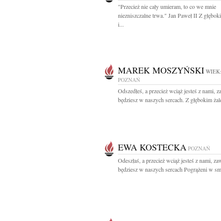
"Przecież nie cały umieram, to co we mnie
niezniszczalne trwa." Jan Paweł II Z głębo
i...
MAREK MOSZYŃSKI
WIEK:
POZNAŃ
Odszedłeś, a przecież wciąż jesteś z nami, 
będziesz w naszych sercach. Z głębokim żal
EWA KOSTECKA
POZNAŃ
Odeszłaś, a przecież wciąż jesteś z nami, za
będziesz w naszych sercach Pogrążeni w sm