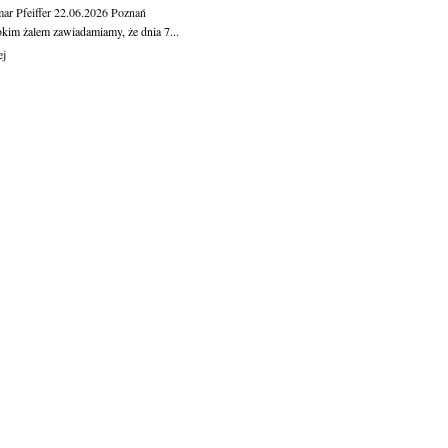
ar Pfeiffer
22.06.2026
Poznań
okim żalem zawiadamiamy, że dnia 7...
ej