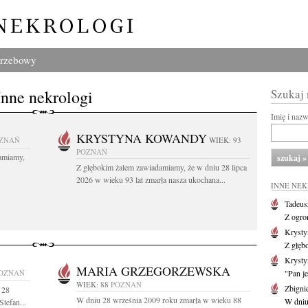
grzebowy
Inne nekrologi
Szukaj
Imię i naz
KRYSTYNA KOWANDY
ZNAŃ
WIEK: 93
POZNAŃ
amiamy,
Z głębokim żalem zawiadamiamy, że w dniu 28 lipca
2026 w wieku 93 lat zmarła nasza ukochana...
INNE NE
Tadeus
Z ogro
Kryst
Z głęb
Krysty
MARIA GRZEGORZEWSKA
OZNAŃ
"Pan je
WIEK: 88
POZNAŃ
Zbigni
 28
W dniu 28 września 2009 roku zmarła w wieku 88
W dniu 
Stefan...