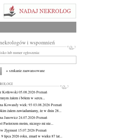
 nekrologów i wspomnień
wisko lub numer ogłoszenia:
+ szukanie zaawansowane
KROLOGI
z Kotłowski
05.08.2026
Poznań
mnym żalem i bólem w sercu...
yna Kowandy
wiek: 93
03.08.2026
Poznań
okim żalem zawiadamiamy, że w dniu 28...
na Janowicz
24.07.2026
Poznań
st Pasterzem moim, niczego mi nie...
ew Zygmunt
15.07.2026
Poznań
9 lipca 2026 roku, zmarł w wieku 87 lat...