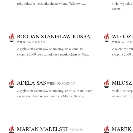
roku odeszła nasza ukochana Mama, Teściowa,...
świat wydaje 
żalem...
BOGDAN STANISŁAW KUŚBA
WŁODZI
WIEK: 74
POZNAŃ
WIEK: 61
PO
Z głębokim żalem zawiadamiamy, że w dniu 10
Z wielkim smu
sierpnia 2009 roku zmarł nasz najukochańszy Mąż,...
sierpnia 2009 r
ADELA SAS
MIŁOSZ
WIEK: 95
POZNAŃ
Z głębokim żalem zawiadamiamy, że dnia 05.08.2009
W dniu 5 sierp
zasnęła w Bogu nasza ukochana Mama, Babcia,...
naszej rodziny
MARIAN MADELSKI
MAREK 
POZNAŃ