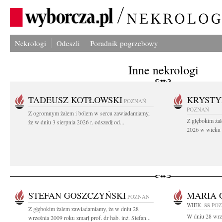
Nekrologi
Odeszli
Poradnik pogrzebowy
Inne nekrologi
TADEUSZ KOTŁOWSKI
KRYST
POZNAŃ
POZNAŃ
Z ogromnym żalem i bólem w sercu zawiadamiamy,
Z głębokim żal
że w dniu 3 sierpnia 2026 r. odszedł od...
2026 w wieku 9
STEFAN GOSZCZYŃSKI
MARIA 
POZNAŃ
WIEK: 88
PO
Z głębokim żalem zawiadamiamy, że w dniu 28
W dniu 28 wrz
września 2009 roku zmarł prof. dr hab. inż. Stefan...