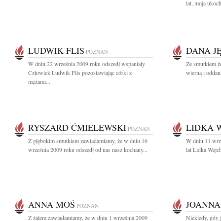
lat, moja uko
LUDWIK FLIS
DANA J
POZNAŃ
W dniu 22 września 2009 roku odszedł wspaniały
Ze smutkiem ż
Człowiek Ludwik Flis pozostawiając córki z
wierną i oddan
mężami...
RYSZARD ĆMIELEWSKI
LIDKA 
POZNAŃ
Z głębokim smutkiem zawiadamiamy, że w dniu 16
W dniu 11 wrz
września 2009 roku odszedł od nas nasz kochany...
lat Lidka Wejche
ANNA MOŚ
JOANNA
POZNAŃ
Z żalem zawiadamiamy, że w dniu 1 września 2009
Niekiedy, gdy 