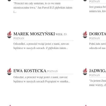
POZNAŃ
"Przecież nie cały umieram, to co we mnie
Jest granica bó
niezniszczalne trwa." Jan Paweł II Z głębokim żalem
umiera ten, kt
i...
MAREK MOSZYŃSKI
DOROTA
WIEK: 53
POZNAŃ
POZNAŃ
Odszedłeś, a przecież wciąż jesteś z nami, zawsze
Pełni żalu zaw
będziesz w naszych sercach. Z głębokim żalem...
odeszła od nas 
EWA KOSTECKA
JADWIG
POZNAŃ
POZNAŃ
Odeszłaś, a przecież wciąż jesteś z nami, zawsze
"Ja jestem Zm
będziesz w naszych sercach Pogrążeni w smutku...
mnie wierzy, c