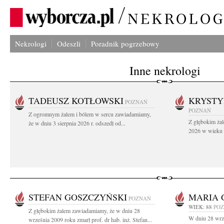
Nekrologi
Odeszli
Poradnik pogrzebowy
Inne nekrologi
TADEUSZ KOTŁOWSKI
KRYST
POZNAŃ
POZNAŃ
Z ogromnym żalem i bólem w sercu zawiadamiamy,
Z głębokim żal
że w dniu 3 sierpnia 2026 r. odszedł od...
2026 w wieku 9
STEFAN GOSZCZYŃSKI
MARIA 
POZNAŃ
WIEK: 88
PO
Z głębokim żalem zawiadamiamy, że w dniu 28
W dniu 28 wrz
września 2009 roku zmarł prof. dr hab. inż. Stefan...