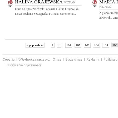
HALINA GRAJEWSKA
MARIA 
POZNAŃ
POZNAŃ
Dnia 18 lipca 2009 roku odeszła Halina Grajewska
Z głębokim żal
nasza kochana Szwagierka i Ciocia. Ceremonia...
2009 roku zmar
« poprzednie
1
...
101
102
103
104
105
106
Copyright © Wyborcza sp. z o.o.
O nas
Staże u nas
Reklama
Polityka 
Ustawienia prywatności