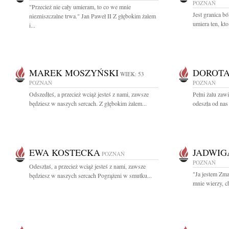
POZNAŃ
"Przecież nie cały umieram, to co we mnie
Jest granica bó
niezniszczalne trwa." Jan Paweł II Z głębokim żalem
umiera ten, kt
i...
MAREK MOSZYŃSKI
DOROTA
WIEK: 53
POZNAŃ
POZNAŃ
Odszedłeś, a przecież wciąż jesteś z nami, zawsze
Pełni żalu zaw
będziesz w naszych sercach. Z głębokim żalem...
odeszła od nas 
EWA KOSTECKA
JADWIG
POZNAŃ
POZNAŃ
Odeszłaś, a przecież wciąż jesteś z nami, zawsze
"Ja jestem Zm
będziesz w naszych sercach Pogrążeni w smutku...
mnie wierzy, c