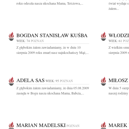
roku odeszła nasza ukochana Mama, Teściowa,...
świat wydaje 
żalem...
BOGDAN STANISŁAW KUŚBA
WŁODZI
WIEK: 74
POZNAŃ
WIEK: 61
PO
Z głębokim żalem zawiadamiamy, że w dniu 10
Z wielkim smu
sierpnia 2009 roku zmarł nasz najukochańszy Mąż,...
sierpnia 2009 r
ADELA SAS
MIŁOSZ
WIEK: 95
POZNAŃ
Z głębokim żalem zawiadamiamy, że dnia 05.08.2009
W dniu 5 sierp
zasnęła w Bogu nasza ukochana Mama, Babcia,...
naszej rodziny
MARIAN MADELSKI
MAREK 
POZNAŃ