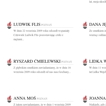
lat, moja uko
LUDWIK FLIS
DANA J
POZNAŃ
W dniu 22 września 2009 roku odszedł wspaniały
Ze smutkiem ż
Człowiek Ludwik Flis pozostawiając córki z
wierną i oddan
mężami...
RYSZARD ĆMIELEWSKI
LIDKA 
POZNAŃ
Z głębokim smutkiem zawiadamiamy, że w dniu 16
W dniu 11 wrz
września 2009 roku odszedł od nas nasz kochany...
lat Lidka Wejche
ANNA MOŚ
JOANNA
POZNAŃ
Z żalem zawiadamiamy, że w dniu 1 września 2009
Niekiedy, gdy 