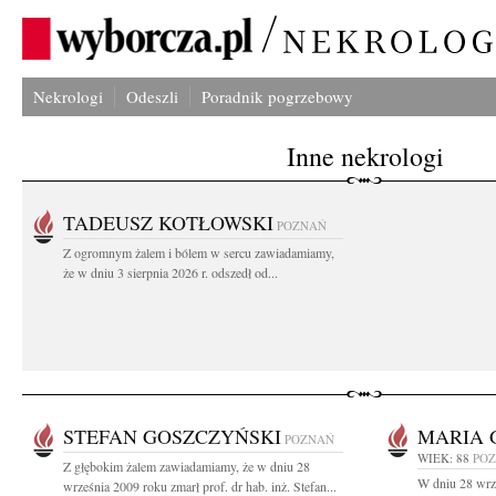
Nekrologi
Odeszli
Poradnik pogrzebowy
Inne nekrologi
TADEUSZ KOTŁOWSKI
POZNAŃ
Z ogromnym żalem i bólem w sercu zawiadamiamy,
że w dniu 3 sierpnia 2026 r. odszedł od...
STEFAN GOSZCZYŃSKI
MARIA 
POZNAŃ
WIEK: 88
PO
Z głębokim żalem zawiadamiamy, że w dniu 28
W dniu 28 wrz
września 2009 roku zmarł prof. dr hab. inż. Stefan...