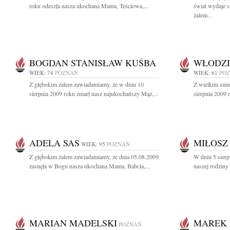
roku odeszła nasza ukochana Mama, Teściowa,...
świat wydaje 
żalem...
BOGDAN STANISŁAW KUŚBA
WŁODZI
WIEK: 74
POZNAŃ
WIEK: 61
PO
Z głębokim żalem zawiadamiamy, że w dniu 10
Z wielkim smu
sierpnia 2009 roku zmarł nasz najukochańszy Mąż,...
sierpnia 2009 r
ADELA SAS
MIŁOSZ
WIEK: 95
POZNAŃ
Z głębokim żalem zawiadamiamy, że dnia 05.08.2009
W dniu 5 sierp
zasnęła w Bogu nasza ukochana Mama, Babcia,...
naszej rodziny
MARIAN MADELSKI
MAREK 
POZNAŃ