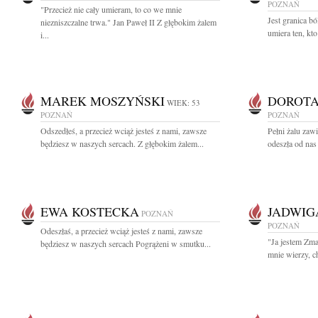
POZNAŃ
"Przecież nie cały umieram, to co we mnie
Jest granica bó
niezniszczalne trwa." Jan Paweł II Z głębokim żalem
umiera ten, kt
i...
MAREK MOSZYŃSKI
DOROTA
WIEK: 53
POZNAŃ
POZNAŃ
Odszedłeś, a przecież wciąż jesteś z nami, zawsze
Pełni żalu zaw
będziesz w naszych sercach. Z głębokim żalem...
odeszła od nas 
EWA KOSTECKA
JADWIG
POZNAŃ
POZNAŃ
Odeszłaś, a przecież wciąż jesteś z nami, zawsze
"Ja jestem Zm
będziesz w naszych sercach Pogrążeni w smutku...
mnie wierzy, c