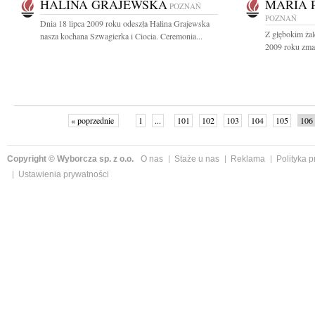
HALINA GRAJEWSKA
MARIA 
POZNAŃ
POZNAŃ
Dnia 18 lipca 2009 roku odeszła Halina Grajewska
Z głębokim żal
nasza kochana Szwagierka i Ciocia. Ceremonia...
2009 roku zmar
« poprzednie
1
...
101
102
103
104
105
106
Copyright © Wyborcza sp. z o.o.
O nas
Staże u nas
Reklama
Polityka 
Ustawienia prywatności