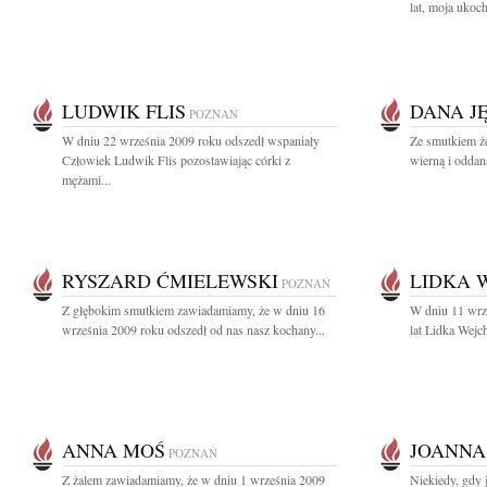
lat, moja uko
LUDWIK FLIS
DANA J
POZNAŃ
W dniu 22 września 2009 roku odszedł wspaniały
Ze smutkiem ż
Człowiek Ludwik Flis pozostawiając córki z
wierną i oddan
mężami...
RYSZARD ĆMIELEWSKI
LIDKA 
POZNAŃ
Z głębokim smutkiem zawiadamiamy, że w dniu 16
W dniu 11 wrz
września 2009 roku odszedł od nas nasz kochany...
lat Lidka Wejche
ANNA MOŚ
JOANNA
POZNAŃ
Z żalem zawiadamiamy, że w dniu 1 września 2009
Niekiedy, gdy 