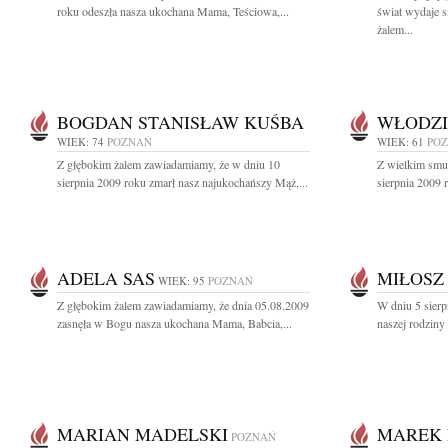
roku odeszła nasza ukochana Mama, Teściowa,...
świat wydaje 
żalem...
BOGDAN STANISŁAW KUŚBA
WŁODZI
WIEK: 74
POZNAŃ
WIEK: 61
PO
Z głębokim żalem zawiadamiamy, że w dniu 10
Z wielkim smu
sierpnia 2009 roku zmarł nasz najukochańszy Mąż,...
sierpnia 2009 r
ADELA SAS
MIŁOSZ
WIEK: 95
POZNAŃ
Z głębokim żalem zawiadamiamy, że dnia 05.08.2009
W dniu 5 sierp
zasnęła w Bogu nasza ukochana Mama, Babcia,...
naszej rodziny
MARIAN MADELSKI
MAREK 
POZNAŃ