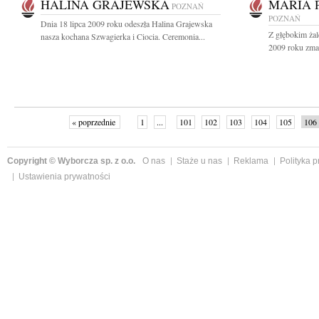
HALINA GRAJEWSKA
MARIA 
POZNAŃ
POZNAŃ
Dnia 18 lipca 2009 roku odeszła Halina Grajewska
Z głębokim żal
nasza kochana Szwagierka i Ciocia. Ceremonia...
2009 roku zmar
« poprzednie
1
...
101
102
103
104
105
106
Copyright © Wyborcza sp. z o.o.
O nas
Staże u nas
Reklama
Polityka 
Ustawienia prywatności