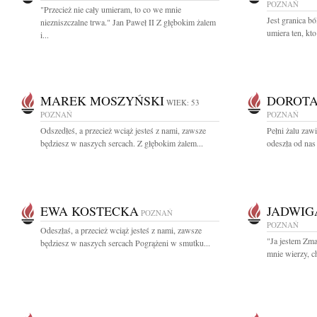
POZNAŃ
"Przecież nie cały umieram, to co we mnie
Jest granica bó
niezniszczalne trwa." Jan Paweł II Z głębokim żalem
umiera ten, kt
i...
MAREK MOSZYŃSKI
DOROTA
WIEK: 53
POZNAŃ
POZNAŃ
Odszedłeś, a przecież wciąż jesteś z nami, zawsze
Pełni żalu zaw
będziesz w naszych sercach. Z głębokim żalem...
odeszła od nas 
EWA KOSTECKA
JADWIG
POZNAŃ
POZNAŃ
Odeszłaś, a przecież wciąż jesteś z nami, zawsze
"Ja jestem Zm
będziesz w naszych sercach Pogrążeni w smutku...
mnie wierzy, c