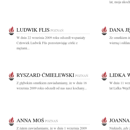
lat, moja uko
LUDWIK FLIS
DANA J
POZNAŃ
W dniu 22 września 2009 roku odszedł wspaniały
Ze smutkiem ż
Człowiek Ludwik Flis pozostawiając córki z
wierną i oddan
mężami...
RYSZARD ĆMIELEWSKI
LIDKA 
POZNAŃ
Z głębokim smutkiem zawiadamiamy, że w dniu 16
W dniu 11 wrz
września 2009 roku odszedł od nas nasz kochany...
lat Lidka Wejche
ANNA MOŚ
JOANNA
POZNAŃ
Z żalem zawiadamiamy, że w dniu 1 września 2009
Niekiedy, gdy 