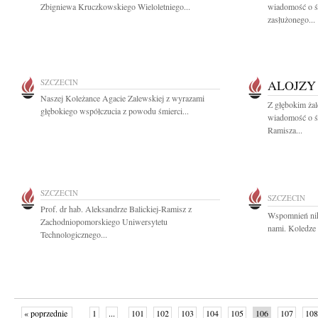
Zbigniewa Kruczkowskiego Wieloletniego...
wiadomość o śm
zasłużonego...
SZCZECIN
ALOJZY
Naszej Koleżance Agacie Zalewskiej z wyrazami
Z głębokim żal
głębokiego współczucia z powodu śmierci...
wiadomość o śm
Ramisza...
SZCZECIN
SZCZECIN
Prof. dr hab. Aleksandrze Balickiej-Ramisz z
Wspomnień nik
Zachodniopomorskiego Uniwersytetu
nami. Koledze 
Technologicznego...
« poprzednie
1
...
101
102
103
104
105
106
107
108