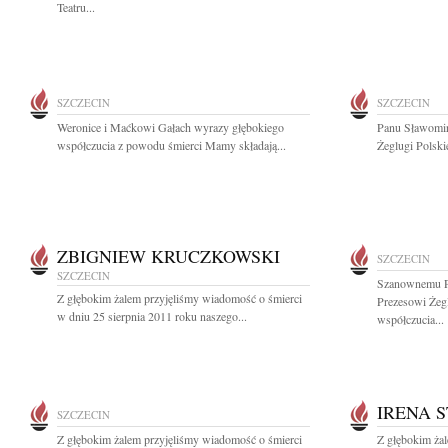
Teatru...
SZCZECIN
SZCZECIN
Weronice i Maćkowi Gałach wyrazy głębokiego
Panu Sławomir
współczucia z powodu śmierci Mamy składają...
Żeglugi Polski
ZBIGNIEW KRUCZKOWSKI
SZCZECIN
SZCZECIN
Szanownemu P
Z głębokim żalem przyjęliśmy wiadomość o śmierci
Prezesowi Żegl
w dniu 25 sierpnia 2011 roku naszego...
współczucia...
IRENA 
SZCZECIN
Z głębokim żalem przyjęliśmy wiadomość o śmierci
Z głębokim żal