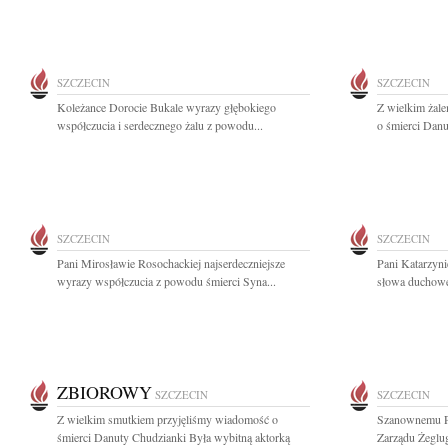
SZCZECIN
SZCZECIN
Koleżance Dorocie Bukale wyrazy głębokiego
Z wielkim żal
współczucia i serdecznego żalu z powodu...
o śmierci Danu
SZCZECIN
SZCZECIN
Pani Mirosławie Rosochackiej najserdeczniejsze
Pani Katarzyn
wyrazy współczucia z powodu śmierci Syna...
słowa duchowe
ZBIOROWY
SZCZECIN
SZCZECIN
Z wielkim smutkiem przyjęliśmy wiadomość o
Szanownemu P
śmierci Danuty Chudzianki Była wybitną aktorką
Zarządu Żeglug