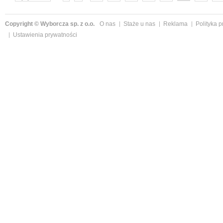
następne »
Copyright © Wyborcza sp. z o.o.
O nas
Staże u nas
Reklama
Polityka 
Ustawienia prywatności