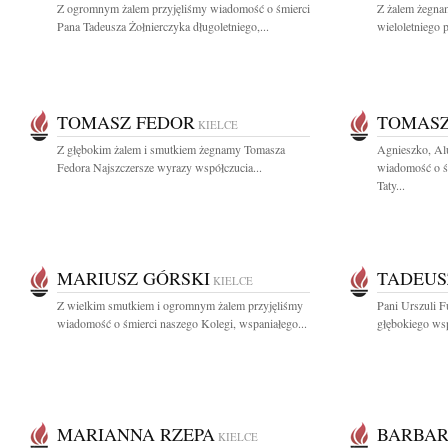
Z ogromnym żalem przyjęliśmy wiadomość o śmierci
Z żalem żegna
Pana Tadeusza Żołnierczyka długoletniego,...
wieloletniego
TOMASZ FEDOR
TOMASZ
KIELCE
Z głębokim żalem i smutkiem żegnamy Tomasza
Agnieszko, Alu
Fedora Najszczersze wyrazy współczucia...
wiadomość o ś
Taty...
MARIUSZ GÓRSKI
TADEUS
KIELCE
Z wielkim smutkiem i ogromnym żalem przyjęliśmy
Pani Urszuli 
wiadomość o śmierci naszego Kolegi, wspaniałego...
głębokiego wsp
MARIANNA RZEPA
BARBAR
KIELCE