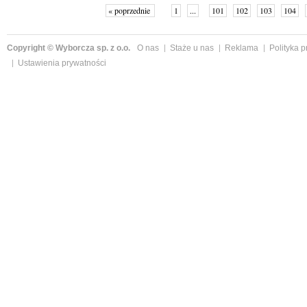
« poprzednie
1
...
101
102
103
104
Copyright © Wyborcza sp. z o.o.
O nas
Staże u nas
Reklama
Polityka 
Ustawienia prywatności