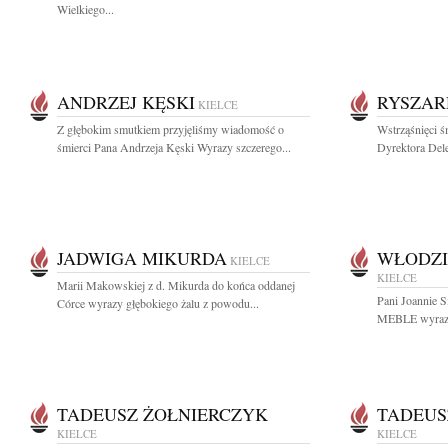
Wielkiego...
ANDRZEJ KĘSKI
RYSZAR
KIELCE
Z głębokim smutkiem przyjęliśmy wiadomość o
Wstrząśnięci ś
śmierci Pana Andrzeja Kęski Wyrazy szczerego...
Dyrektora Dele
JADWIGA MIKURDA
WŁODZI
KIELCE
KIELCE
Marii Makowskiej z d. Mikurda do końca oddanej
Pani Joannie 
Córce wyrazy głębokiego żalu z powodu...
MEBLE wyrazy 
TADEUSZ ŻOŁNIERCZYK
TADEUS
KIELCE
KIELCE