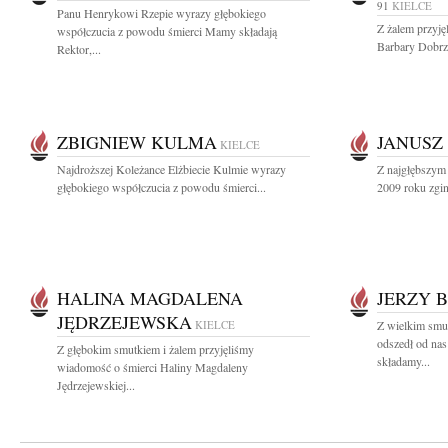
91
KIELCE
Panu Henrykowi Rzepie wyrazy głębokiego
Z żalem przyję
współczucia z powodu śmierci Mamy składają
Barbary Dobrzań
Rektor,...
ZBIGNIEW KULMA
JANUSZ
KIELCE
Najdroższej Koleżance Elżbiecie Kulmie wyrazy
Z najgłębszym 
głębokiego współczucia z powodu śmierci...
2009 roku zginą
HALINA MAGDALENA
JERZY 
JĘDRZEJEWSKA
KIELCE
Z wielkim smu
odszedł od na
Z głębokim smutkiem i żalem przyjęliśmy
składamy...
wiadomość o śmierci Haliny Magdaleny
Jędrzejewskiej...