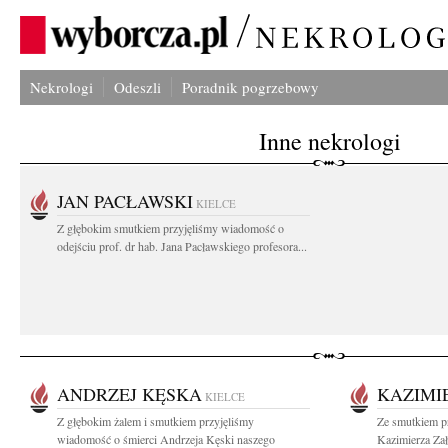
Nekrologi
Odeszli
Poradnik pogrzebowy
Inne nekrologi
JAN PACŁAWSKI
KIELCE
Z głębokim smutkiem przyjęliśmy wiadomość o
odejściu prof. dr hab. Jana Pacławskiego profesora...
ANDRZEJ KĘSKA
KAZIMI
KIELCE
Z głębokim żalem i smutkiem przyjęliśmy
Ze smutkiem p
wiadomość o śmierci Andrzeja Kęski naszego
Kazimierza Zał