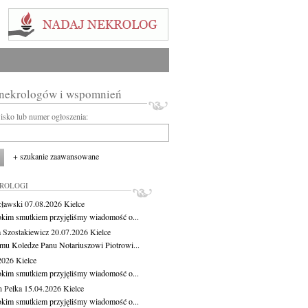
 nekrologów i wspomnień
wisko lub numer ogłoszenia:
+ szukanie zaawansowane
KROLOGI
cławski
07.08.2026
Kielce
okim smutkiem przyjęliśmy wiadomość o...
 Szostakiewicz
20.07.2026
Kielce
mu Koledze Panu Notariuszowi Piotrowi...
.2026
Kielce
okim smutkiem przyjęliśmy wiadomość o...
 Pełka
15.04.2026
Kielce
okim smutkiem przyjęliśmy wiadomość o...