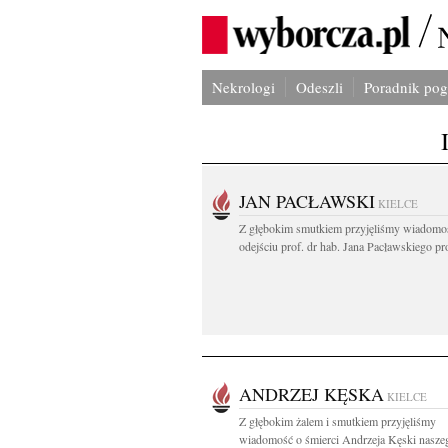
Nekrologi
Odeszli
Poradnik po
JAN PACŁAWSKI
KIELCE
Z głębokim smutkiem przyjęliśmy wiadomo
odejściu prof. dr hab. Jana Pacławskiego pro
ANDRZEJ KĘSKA
KIELCE
Z głębokim żalem i smutkiem przyjęliśmy
wiadomość o śmierci Andrzeja Kęski nasze