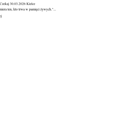
 Czekaj
30.03.2026
Kielce
iera ten, kto trwa w pamięci żywych."...
ej