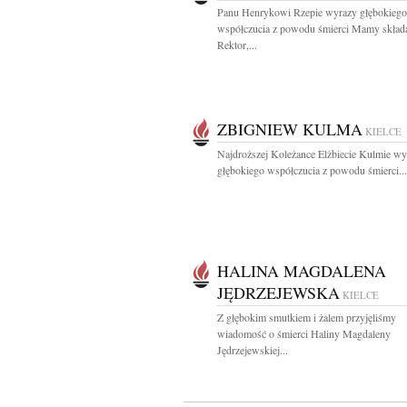
Panu Henrykowi Rzepie wyrazy głębokiego
współczucia z powodu śmierci Mamy skład
Rektor,...
ZBIGNIEW KULMA
KIELCE
Najdroższej Koleżance Elżbiecie Kulmie wy
głębokiego współczucia z powodu śmierci...
HALINA MAGDALENA
JĘDRZEJEWSKA
KIELCE
Z głębokim smutkiem i żalem przyjęliśmy
wiadomość o śmierci Haliny Magdaleny
Jędrzejewskiej...