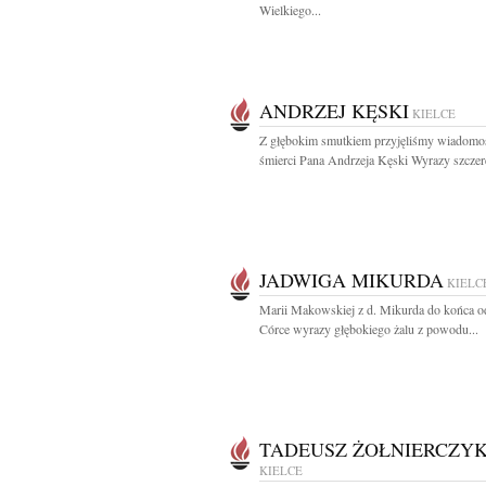
Wielkiego...
ANDRZEJ KĘSKI
KIELCE
Z głębokim smutkiem przyjęliśmy wiadomo
śmierci Pana Andrzeja Kęski Wyrazy szczer
JADWIGA MIKURDA
KIELC
Marii Makowskiej z d. Mikurda do końca o
Córce wyrazy głębokiego żalu z powodu...
TADEUSZ ŻOŁNIERCZY
KIELCE