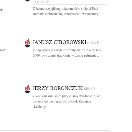
91
KIELCE
Z żalem przyjęliśmy wiadomość o śmierci Pani
ają
Barbary Dobrzańskiej założycielki, wieloletniej...
JANUSZ CIBOROWSKI
KIELCE
razy
Z najgłębszym żalem informujemy, że 2 września
2009 roku zginął tragicznie w czasie pełnienia...
JERZY BOROŃCZUK
KIELCE
Z wielkim smutkiem przyjęliśmy wiadomość, że
odszedł od nas Jerzy Borończyk Rodzinie
składamy...