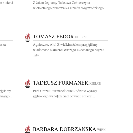
o śmierci
Z żalem żegnamy Tadeusza Żołnierczyka
.
wieloletniego pracownika Urzędu Wojewódzkiego...
TOMASZ FEDOR
KIELCE
asza
Agnieszko, Alu! Z wielkim żalem przyjęliśmy
wiadomość o śmierci Waszego ukochanego Męża i
Taty...
TADEUSZ FURMANEK
KIELCE
yjęliśmy
Pani Urszuli Furmanek oraz Rodzinie wyrazy
iałego...
głębokiego współczucia z powodu śmierci...
BARBARA DOBRZAŃSKA
WIEK: