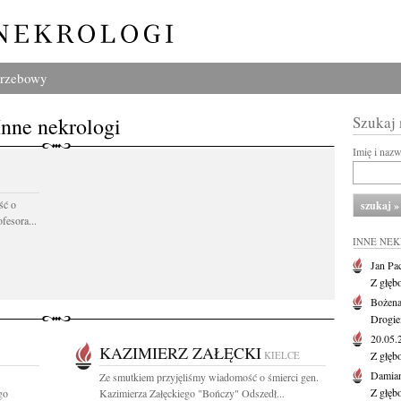
grzebowy
Inne nekrologi
Szukaj
Imię i naz
ść o
fesora...
INNE NE
Jan Pa
Z głęb
Bożena
Drogie
20.05
KAZIMIERZ ZAŁĘCKI
KIELCE
Z głęb
Damian
Ze smutkiem przyjęliśmy wiadomość o śmierci gen.
Z głęb
go
Kazimierza Załęckiego "Bończy" Odszedł...