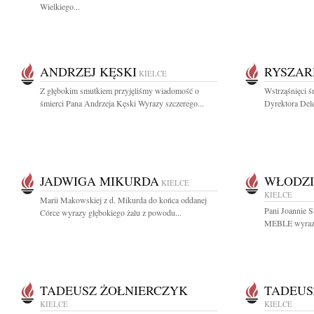
Wielkiego...
ANDRZEJ KĘSKI
RYSZAR
KIELCE
Z głębokim smutkiem przyjęliśmy wiadomość o
Wstrząśnięci ś
śmierci Pana Andrzeja Kęski Wyrazy szczerego...
Dyrektora Dele
JADWIGA MIKURDA
WŁODZI
KIELCE
KIELCE
Marii Makowskiej z d. Mikurda do końca oddanej
Pani Joannie 
Córce wyrazy głębokiego żalu z powodu...
MEBLE wyrazy 
TADEUSZ ŻOŁNIERCZYK
TADEUS
KIELCE
KIELCE