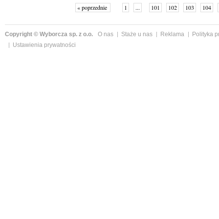
« poprzednie
1
...
101
102
103
104
Copyright © Wyborcza sp. z o.o.
O nas
Staże u nas
Reklama
Polityka 
Ustawienia prywatności