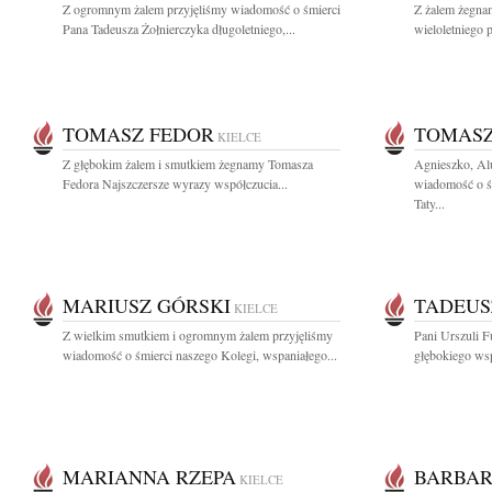
Z ogromnym żalem przyjęliśmy wiadomość o śmierci
Z żalem żegna
Pana Tadeusza Żołnierczyka długoletniego,...
wieloletniego
TOMASZ FEDOR
TOMASZ
KIELCE
Z głębokim żalem i smutkiem żegnamy Tomasza
Agnieszko, Alu
Fedora Najszczersze wyrazy współczucia...
wiadomość o ś
Taty...
MARIUSZ GÓRSKI
TADEUS
KIELCE
Z wielkim smutkiem i ogromnym żalem przyjęliśmy
Pani Urszuli 
wiadomość o śmierci naszego Kolegi, wspaniałego...
głębokiego wsp
MARIANNA RZEPA
BARBAR
KIELCE