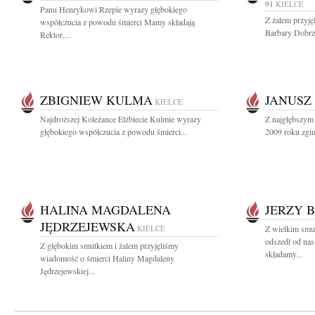
91
KIELCE
Panu Henrykowi Rzepie wyrazy głębokiego
Z żalem przyję
współczucia z powodu śmierci Mamy składają
Barbary Dobrzań
Rektor,...
ZBIGNIEW KULMA
JANUSZ
KIELCE
Najdroższej Koleżance Elżbiecie Kulmie wyrazy
Z najgłębszym 
głębokiego współczucia z powodu śmierci...
2009 roku zginą
HALINA MAGDALENA
JERZY 
JĘDRZEJEWSKA
KIELCE
Z wielkim smu
odszedł od na
Z głębokim smutkiem i żalem przyjęliśmy
składamy...
wiadomość o śmierci Haliny Magdaleny
Jędrzejewskiej...