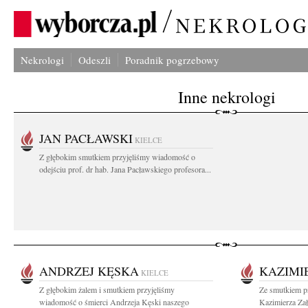
Nekrologi
Odeszli
Poradnik pogrzebowy
Inne nekrologi
JAN PACŁAWSKI
KIELCE
Z głębokim smutkiem przyjęliśmy wiadomość o
odejściu prof. dr hab. Jana Pacławskiego profesora...
ANDRZEJ KĘSKA
KAZIMI
KIELCE
Z głębokim żalem i smutkiem przyjęliśmy
Ze smutkiem p
wiadomość o śmierci Andrzeja Kęski naszego
Kazimierza Zał