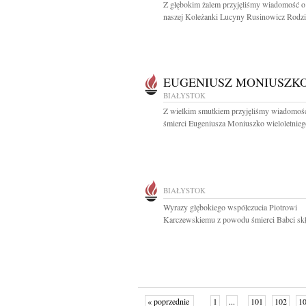
Z głębokim żalem przyjęliśmy wiadomość o
naszej Koleżanki Lucyny Rusinowicz Rodzini
EUGENIUSZ MONIUSZK
BIAŁYSTOK
Z wielkim smutkiem przyjęliśmy wiadomoś
śmierci Eugeniusza Moniuszko wieloletniego
BIAŁYSTOK
Wyrazy głębokiego współczucia Piotrowi
Karczewskiemu z powodu śmierci Babci skła
« poprzednie
1
...
101
102
1