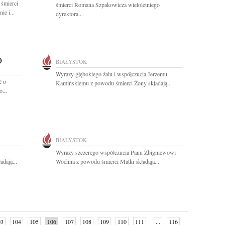
 śmierci
śmierci Romana Szpakowicza wieloletniego
e i...
dyrektora...
O
BIAŁYSTOK
Wyrazy głębokiego żalu i współczucia Jerzemu
ć o
Kamińskiemu z powodu śmierci Żony składają...
...
BIAŁYSTOK
Wyrazy szczerego współczucia Panu Zbigniewowi
dają...
Wochna z powodu śmierci Matki składają...
03
104
105
106
107
108
109
110
111
...
116