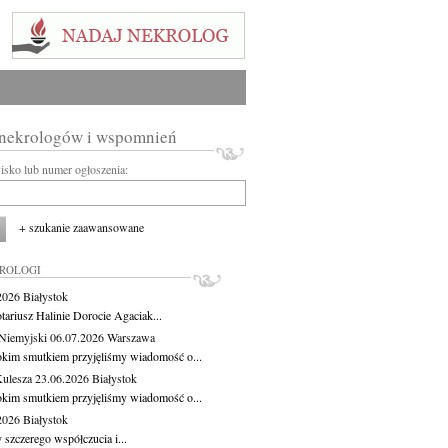
 nekrologów i wspomnień
wisko lub numer ogłoszenia:
+ szukanie zaawansowane
KROLOGI
.2026
Białystok
tariusz Halinie Dorocie Agaciak...
Niemyjski
06.07.2026
Warszawa
okim smutkiem przyjęliśmy wiadomość o...
Kulesza
23.06.2026
Białystok
okim smutkiem przyjęliśmy wiadomość o...
.2026
Białystok
 szczerego współczucia i...