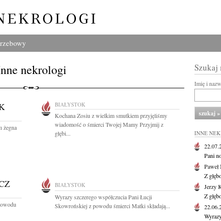
grzebowy
Inne nekrologi
Szukaj
Imię i naz
K
BIAŁYSTOK
Kochana Zosiu z wielkim smutkiem przyjęliśmy
wiadomość o śmierci Twojej Mamy Przyjmij z
m żegna
głębi...
INNE NE
22.07
Pani no
Paweł 
Z głęb
CZ
BIAŁYSTOK
Jerzy 
Z głęb
Wyrazy szczerego współczucia Pani Łucji
 powodu
Skowrońskiej z powodu śmierci Matki składają...
22.06
Wyrazy