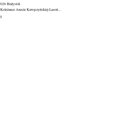
.2026
Białystok
 Koleżance Anecie Kawęczyńskiej-Lasoń...
ej