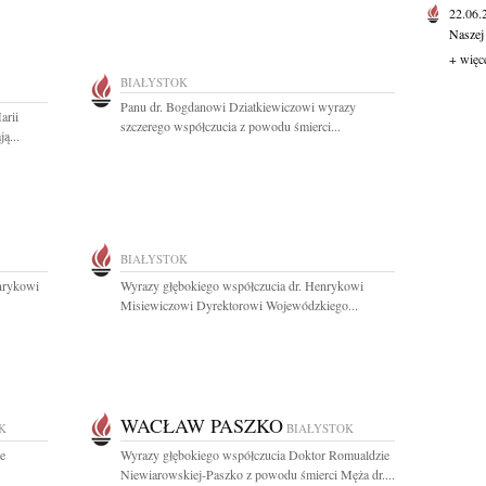
22.06
Naszej
+ więc
BIAŁYSTOK
Panu dr. Bogdanowi Dziatkiewiczowi wyrazy
arii
szczerego współczucia z powodu śmierci...
ą...
BIAŁYSTOK
nrykowi
Wyrazy głębokiego współczucia dr. Henrykowi
Misiewiczowi Dyrektorowi Wojewódzkiego...
WACŁAW PASZKO
K
BIAŁYSTOK
ie
Wyrazy głębokiego współczucia Doktor Romualdzie
Niewiarowskiej-Paszko z powodu śmierci Męża dr....