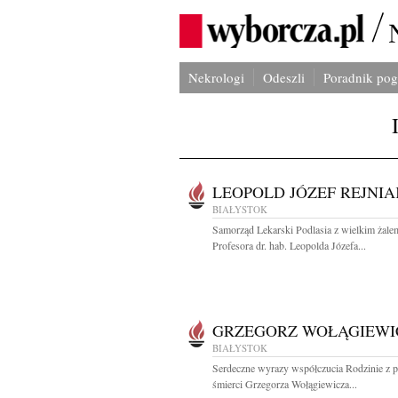
Nekrologi
Odeszli
Poradnik po
LEOPOLD JÓZEF REJNIA
BIAŁYSTOK
Samorząd Lekarski Podlasia z wielkim żale
Profesora dr. hab. Leopolda Józefa...
GRZEGORZ WOŁĄGIEWI
BIAŁYSTOK
Serdeczne wyrazy współczucia Rodzinie z
śmierci Grzegorza Wołągiewicza...