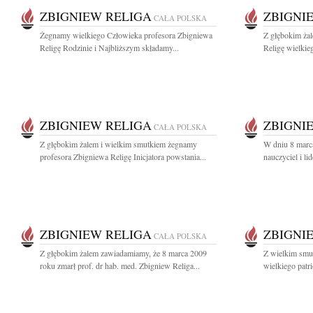
ZBIGNIEW RELIGA
ZBIGNI
CAŁA POLSKA
Żegnamy wielkiego Człowieka profesora Zbigniewa
Z głębokim ża
Religę Rodzinie i Najbliższym składamy...
Religę wielkieg
ZBIGNIEW RELIGA
ZBIGNI
CAŁA POLSKA
Z głębokim żalem i wielkim smutkiem żegnamy
W dniu 8 marc
profesora Zbigniewa Religę Inicjatora powstania...
nauczyciel i li
ZBIGNIEW RELIGA
ZBIGNI
CAŁA POLSKA
Z głębokim żalem zawiadamiamy, że 8 marca 2009
Z wielkim smu
roku zmarł prof. dr hab. med. Zbigniew Religa...
wielkiego patri