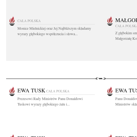
MAŁGOR
CAŁA POLSKA
CAŁA POLSK
Monice Mielnickiej oraz Jej Najbliższym składamy
Z głębokim sm
wyrazy głębokiego współczucia i słowa...
Małgorzatę Koś
EWA TUSK
EWA TU
CAŁA POLSKA
Prezesowi Rady Ministrów Panu Donaldowi
Panu Donaldo
Tuskowi wyrazy głębokiego żalu i...
Ministrów skł