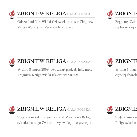
ZBIGNIEW RELIGA
ZBIGNI
CAŁA POLSKA
Odszedł od Nas Wielki Człowiek profesor Zbigniew
Żegnamy Człow
Religa Wyrazy współczucia Rodzinie i...
się lekarskiej s
ZBIGNIEW RELIGA
ZBIGNI
CAŁA POLSKA
W dniu 8 marca 2009 roku zmarł prof. dr hab. med.
W dniu 8 marca
Zbigniew Religa wielki lekarz i wspaniały...
ciężkiej chorob
ZBIGNIEW RELIGA
ZBIGNI
CAŁA POLSKA
Z głębokim żalem żegnamy prof. Zbigniewa Religę
Z głębokim sm
członka naszego Związku, wytrwałego i etycznego...
Religę szlache