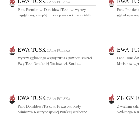
EWA TUSK
EWA TU
CAŁA POLSKA
Panu Premierowi Donaldowi Tuskowi wyrazy
Panu Premier
najgłębszego współczucia z powodu śmierci Matki...
głębokiego ws
EWA TUSK
EWA TU
CAŁA POLSKA
Wyrazy głębokiego współczucia z powodu śmierci
Panu Donaldo
Ewy Tusk-Ochelskiej Wacławowi, Soni z...
Ministrów wyra
EWA TUSK
ZBIGNI
CAŁA POLSKA
Panu Donaldowi Tuskowi Prezesowi Rady
Z wielkim żal
Ministrów Rzeczypospolitej Polskiej serdeczne...
Wybitnego Kard