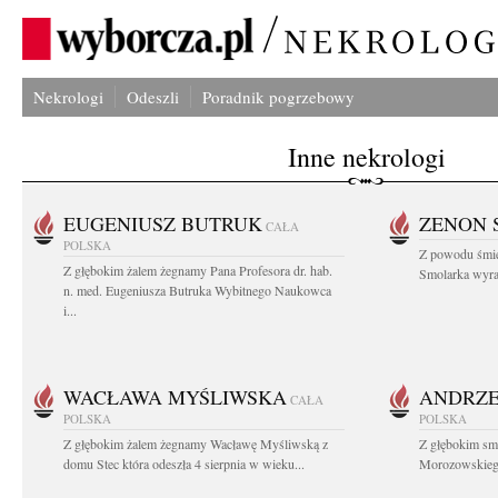
Nekrologi
Odeszli
Poradnik pogrzebowy
Inne nekrologi
EUGENIUSZ BUTRUK
ZENON 
CAŁA
POLSKA
Z powodu śmie
Z głębokim żalem żegnamy Pana Profesora dr. hab.
Smolarka wyraz
n. med. Eugeniusza Butruka Wybitnego Naukowca
i...
WACŁAWA MYŚLIWSKA
ANDRZE
CAŁA
POLSKA
POLSKA
Z głębokim żalem żegnamy Wacławę Myśliwską z
Z głębokim sm
domu Stec która odeszła 4 sierpnia w wieku...
Morozowskiego 