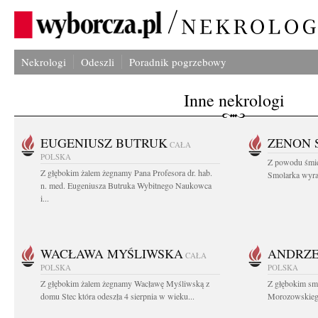
Nekrologi
Odeszli
Poradnik pogrzebowy
Inne nekrologi
EUGENIUSZ BUTRUK
ZENON 
CAŁA
POLSKA
Z powodu śmie
Z głębokim żalem żegnamy Pana Profesora dr. hab.
Smolarka wyraz
n. med. Eugeniusza Butruka Wybitnego Naukowca
i...
WACŁAWA MYŚLIWSKA
ANDRZE
CAŁA
POLSKA
POLSKA
Z głębokim żalem żegnamy Wacławę Myśliwską z
Z głębokim sm
domu Stec która odeszła 4 sierpnia w wieku...
Morozowskiego 