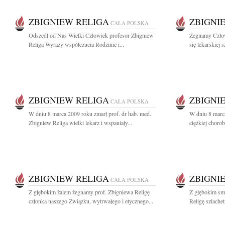
ZBIGNIEW RELIGA
ZBIGNI
CAŁA POLSKA
Odszedł od Nas Wielki Człowiek profesor Zbigniew
Żegnamy Człow
Religa Wyrazy współczucia Rodzinie i...
się lekarskiej s
ZBIGNIEW RELIGA
ZBIGNI
CAŁA POLSKA
W dniu 8 marca 2009 roku zmarł prof. dr hab. med.
W dniu 8 marca
Zbigniew Religa wielki lekarz i wspaniały...
ciężkiej chorob
ZBIGNIEW RELIGA
ZBIGNI
CAŁA POLSKA
Z głębokim żalem żegnamy prof. Zbigniewa Religę
Z głębokim sm
członka naszego Związku, wytrwałego i etycznego...
Religę szlache