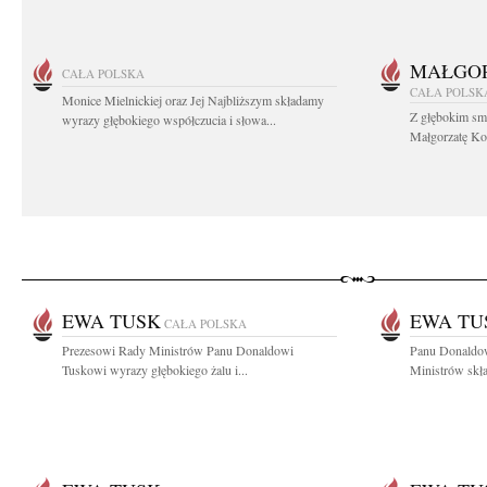
MAŁGOR
CAŁA POLSKA
CAŁA POLSK
Monice Mielnickiej oraz Jej Najbliższym składamy
Z głębokim sm
wyrazy głębokiego współczucia i słowa...
Małgorzatę Koś
EWA TUSK
EWA TU
CAŁA POLSKA
Prezesowi Rady Ministrów Panu Donaldowi
Panu Donaldo
Tuskowi wyrazy głębokiego żalu i...
Ministrów skł