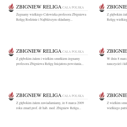
ZBIGNIEW RELIGA
ZBIGNI
CAŁA POLSKA
Żegnamy wielkiego Człowieka profesora Zbigniewa
Z głębokim ża
Religę Rodzinie i Najbliższym składamy...
Religę wielkieg
ZBIGNIEW RELIGA
ZBIGNI
CAŁA POLSKA
Z głębokim żalem i wielkim smutkiem żegnamy
W dniu 8 marc
profesora Zbigniewa Religę Inicjatora powstania...
nauczyciel i li
ZBIGNIEW RELIGA
ZBIGNI
CAŁA POLSKA
Z głębokim żalem zawiadamiamy, że 8 marca 2009
Z wielkim smu
roku zmarł prof. dr hab. med. Zbigniew Religa...
wielkiego patri