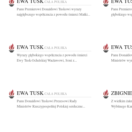
EWA TUSK
EWA TU
CAŁA POLSKA
Panu Premierowi Donaldowi Tuskowi wyrazy
Panu Premier
najgłębszego współczucia z powodu śmierci Matki...
głębokiego ws
EWA TUSK
EWA TU
CAŁA POLSKA
Wyrazy głębokiego współczucia z powodu śmierci
Panu Donaldo
Ewy Tusk-Ochelskiej Wacławowi, Soni z...
Ministrów wyra
EWA TUSK
ZBIGNI
CAŁA POLSKA
Panu Donaldowi Tuskowi Prezesowi Rady
Z wielkim żal
Ministrów Rzeczypospolitej Polskiej serdeczne...
Wybitnego Kard