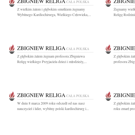
ZBIGNIEW RELIGA
ZBIGNI
CAŁA POLSKA
Z wielkim żalem i głębokim smutkiem żegnamy
Żegnamy wielk
Wybitnego Kardiochirurga, Wielkiego Człowieka,...
Religę Rodzini
ZBIGNIEW RELIGA
ZBIGNI
CAŁA POLSKA
Z głębokim żalem żegnam profesora Zbigniewa
Z głębokim ża
Religę wielkiego Przyjaciela dzieci i młodzieży,...
profesora Zbig
ZBIGNIEW RELIGA
ZBIGNI
CAŁA POLSKA
W dniu 8 marca 2009 roku odszedł od nas nasz
Z głębokim ża
nauczyciel i lider, wybitny polski kardiochirurg i...
roku zmarł pro