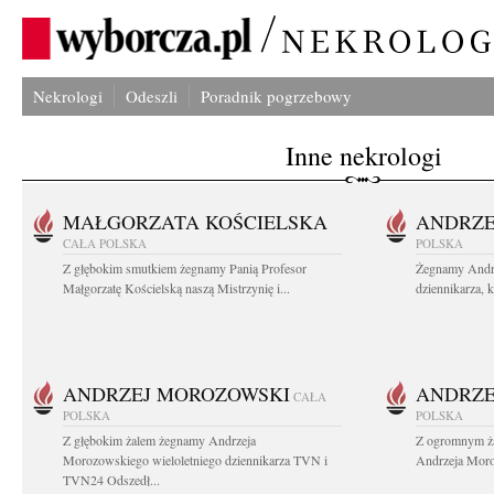
Nekrologi
Odeszli
Poradnik pogrzebowy
Inne nekrologi
MAŁGORZATA KOŚCIELSKA
ANDRZE
CAŁA POLSKA
POLSKA
Z głębokim smutkiem żegnamy Panią Profesor
Żegnamy Andr
Małgorzatę Kościelską naszą Mistrzynię i...
dziennikarza, 
ANDRZEJ MOROZOWSKI
ANDRZE
CAŁA
POLSKA
POLSKA
Z głębokim żalem żegnamy Andrzeja
Z ogromnym ża
Morozowskiego wieloletniego dziennikarza TVN i
Andrzeja Moro
TVN24 Odszedł...