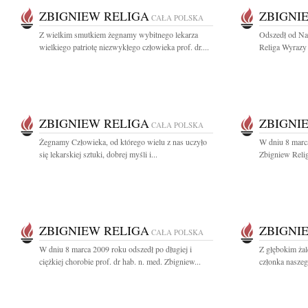
ZBIGNIEW RELIGA
ZBIGNI
CAŁA POLSKA
Z wielkim smutkiem żegnamy wybitnego lekarza
Odszedł od Na
wielkiego patriotę niezwykłego człowieka prof. dr....
Religa Wyrazy 
ZBIGNIEW RELIGA
ZBIGNI
CAŁA POLSKA
Żegnamy Człowieka, od którego wielu z nas uczyło
W dniu 8 marca
się lekarskiej sztuki, dobrej myśli i...
Zbigniew Religa
ZBIGNIEW RELIGA
ZBIGNI
CAŁA POLSKA
W dniu 8 marca 2009 roku odszedł po długiej i
Z głębokim ża
ciężkiej chorobie prof. dr hab. n. med. Zbigniew...
członka naszeg