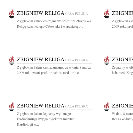
ZBIGNIEW RELIGA
ZBIGNI
CAŁA POLSKA
Z głębokim smutkiem żegnamy profesora Zbigniewa
Z głębokim ża
Religę szlachetnego Człowieka i wspaniałego...
2009 roku prof.
ZBIGNIEW RELIGA
ZBIGNI
CAŁA POLSKA
Z głębokim żalem zawiadamiamy, że w dniu 8 marca
Żegnamy wielk
2009 roku zmarł prof. dr hab. n. med. dr h.c....
hab. med. Zbig
ZBIGNIEW RELIGA
ZBIGNI
CAŁA POLSKA
Z głębokim żalem żegnamy wybitnego
W dniu 8 marc
kardiochirurga byłego dyrektora Instytutu
Religa wybitny 
Kardiologii w...