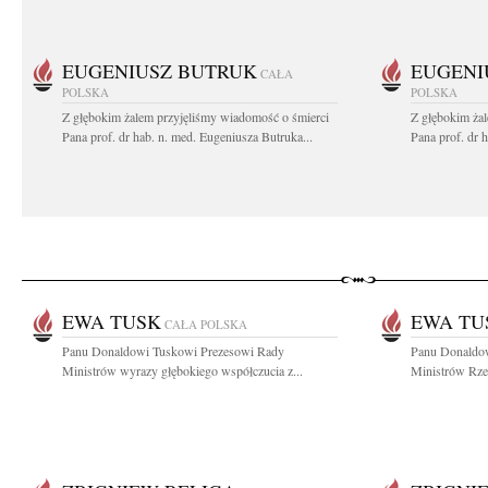
EUGENIUSZ BUTRUK
EUGENI
CAŁA
POLSKA
POLSKA
Z głębokim żalem przyjęliśmy wiadomość o śmierci
Z głębokim ża
Pana prof. dr hab. n. med. Eugeniusza Butruka...
Pana prof. dr 
EWA TUSK
EWA TU
CAŁA POLSKA
Panu Donaldowi Tuskowi Prezesowi Rady
Panu Donaldo
Ministrów wyrazy głębokiego współczucia z...
Ministrów Rzec