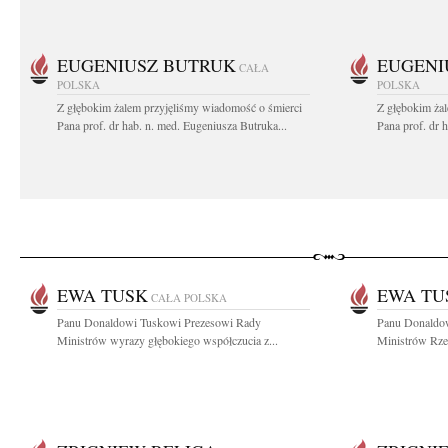
EUGENIUSZ BUTRUK
EUGENI
CAŁA
POLSKA
POLSKA
Z głębokim żalem przyjęliśmy wiadomość o śmierci
Z głębokim ża
Pana prof. dr hab. n. med. Eugeniusza Butruka...
Pana prof. dr 
EWA TUSK
EWA TU
CAŁA POLSKA
Panu Donaldowi Tuskowi Prezesowi Rady
Panu Donaldo
Ministrów wyrazy głębokiego współczucia z...
Ministrów Rzec