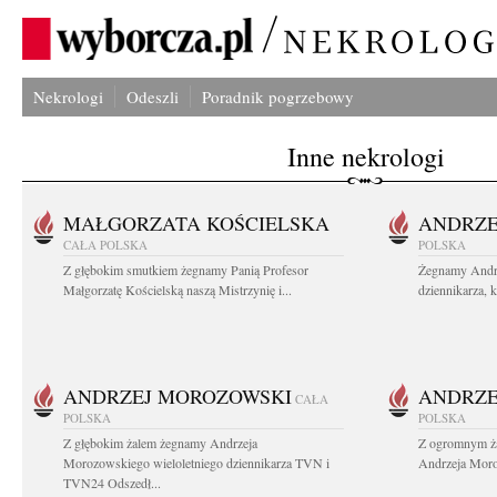
Nekrologi
Odeszli
Poradnik pogrzebowy
Inne nekrologi
MAŁGORZATA KOŚCIELSKA
ANDRZE
CAŁA POLSKA
POLSKA
Z głębokim smutkiem żegnamy Panią Profesor
Żegnamy Andr
Małgorzatę Kościelską naszą Mistrzynię i...
dziennikarza, 
ANDRZEJ MOROZOWSKI
ANDRZE
CAŁA
POLSKA
POLSKA
Z głębokim żalem żegnamy Andrzeja
Z ogromnym ża
Morozowskiego wieloletniego dziennikarza TVN i
Andrzeja Moro
TVN24 Odszedł...