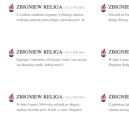
ZBIGNIEW RELIGA
ZBIGNI
CAŁA POLSKA
Z wielkim smutkiem żegnamy wybitnego lekarza
Odszedł od Na
wielkiego patriotę niezwykłego człowieka prof. dr....
Religa Wyrazy 
ZBIGNIEW RELIGA
ZBIGNI
CAŁA POLSKA
Żegnamy Człowieka, od którego wielu z nas uczyło
W dniu 8 marca
się lekarskiej sztuki, dobrej myśli i...
Zbigniew Religa
ZBIGNIEW RELIGA
ZBIGNI
CAŁA POLSKA
W dniu 8 marca 2009 roku odszedł po długiej i
Z głębokim ża
ciężkiej chorobie prof. dr hab. n. med. Zbigniew...
członka naszeg