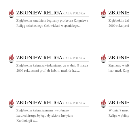
ZBIGNIEW RELIGA
ZBIGNI
CAŁA POLSKA
Z głębokim smutkiem żegnamy profesora Zbigniewa
Z głębokim ża
Religę szlachetnego Człowieka i wspaniałego...
2009 roku prof.
ZBIGNIEW RELIGA
ZBIGNI
CAŁA POLSKA
Z głębokim żalem zawiadamiamy, że w dniu 8 marca
Żegnamy wielk
2009 roku zmarł prof. dr hab. n. med. dr h.c....
hab. med. Zbig
ZBIGNIEW RELIGA
ZBIGNI
CAŁA POLSKA
Z głębokim żalem żegnamy wybitnego
W dniu 8 marc
kardiochirurga byłego dyrektora Instytutu
Religa wybitny 
Kardiologii w...