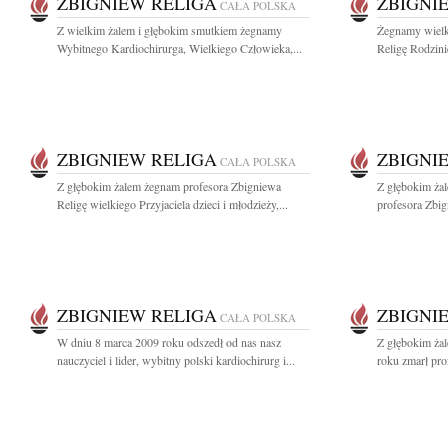
ZBIGNIEW RELIGA
ZBIGNI
CAŁA POLSKA
Z wielkim żalem i głębokim smutkiem żegnamy
Żegnamy wielk
Wybitnego Kardiochirurga, Wielkiego Człowieka,...
Religę Rodzini
ZBIGNIEW RELIGA
ZBIGNI
CAŁA POLSKA
Z głębokim żalem żegnam profesora Zbigniewa
Z głębokim ża
Religę wielkiego Przyjaciela dzieci i młodzieży,...
profesora Zbig
ZBIGNIEW RELIGA
ZBIGNI
CAŁA POLSKA
W dniu 8 marca 2009 roku odszedł od nas nasz
Z głębokim ża
nauczyciel i lider, wybitny polski kardiochirurg i...
roku zmarł pro