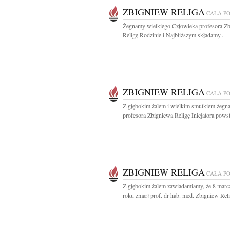
ZBIGNIEW RELIGA
CAŁA P
Żegnamy wielkiego Człowieka profesora Z
Religę Rodzinie i Najbliższym składamy...
ZBIGNIEW RELIGA
CAŁA P
Z głębokim żalem i wielkim smutkiem żeg
profesora Zbigniewa Religę Inicjatora powst
ZBIGNIEW RELIGA
CAŁA P
Z głębokim żalem zawiadamiamy, że 8 marc
roku zmarł prof. dr hab. med. Zbigniew Reli