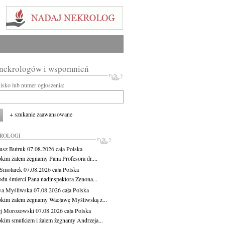
 nekrologów i wspomnień
wisko lub numer ogłoszenia:
+ szukanie zaawansowane
KROLOGI
usz Butruk
07.08.2026
cała Polska
okim żalem żegnamy Pana Profesora dr....
Smolarek
07.08.2026
cała Polska
du śmierci Pana nadinspektora Zenona...
wa Myśliwska
07.08.2026
cała Polska
okim żalem żegnamy Wacławę Myśliwską z...
j Morozowski
07.08.2026
cała Polska
okim smutkiem i żalem żegnamy Andrzeja...