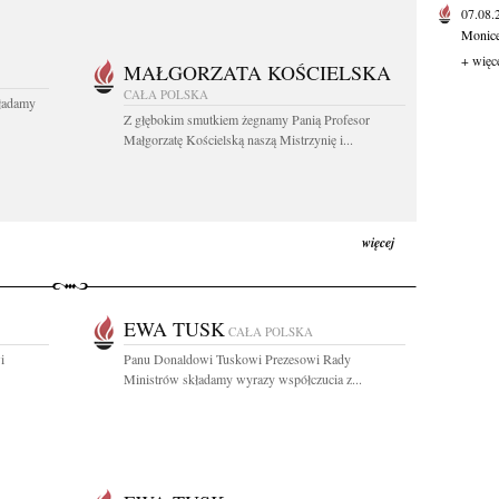
07.08
Monice 
+ więc
MAŁGORZATA KOŚCIELSKA
CAŁA POLSKA
kładamy
Z głębokim smutkiem żegnamy Panią Profesor
Małgorzatę Kościelską naszą Mistrzynię i...
więcej
EWA TUSK
CAŁA POLSKA
i
Panu Donaldowi Tuskowi Prezesowi Rady
Ministrów składamy wyrazy współczucia z...