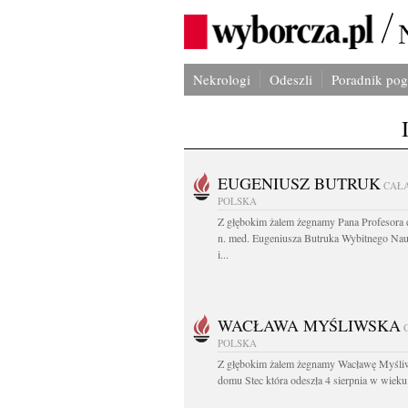
Nekrologi
Odeszli
Poradnik po
EUGENIUSZ BUTRUK
CAŁ
POLSKA
Z głębokim żalem żegnamy Pana Profesora d
n. med. Eugeniusza Butruka Wybitnego Na
i...
WACŁAWA MYŚLIWSKA
POLSKA
Z głębokim żalem żegnamy Wacławę Myśli
domu Stec która odeszła 4 sierpnia w wieku.