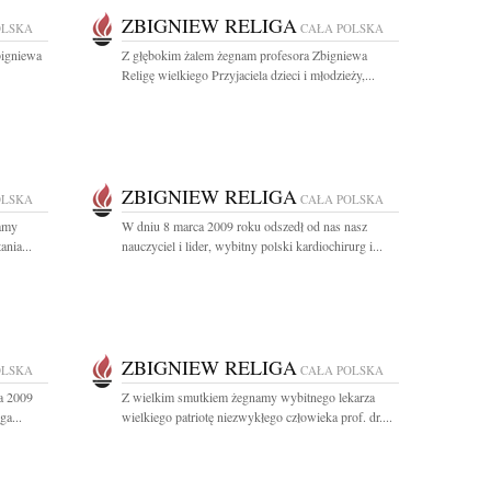
ZBIGNIEW RELIGA
OLSKA
CAŁA POLSKA
bigniewa
Z głębokim żalem żegnam profesora Zbigniewa
Religę wielkiego Przyjaciela dzieci i młodzieży,...
ZBIGNIEW RELIGA
OLSKA
CAŁA POLSKA
namy
W dniu 8 marca 2009 roku odszedł od nas nasz
ania...
nauczyciel i lider, wybitny polski kardiochirurg i...
ZBIGNIEW RELIGA
OLSKA
CAŁA POLSKA
a 2009
Z wielkim smutkiem żegnamy wybitnego lekarza
ga...
wielkiego patriotę niezwykłego człowieka prof. dr....