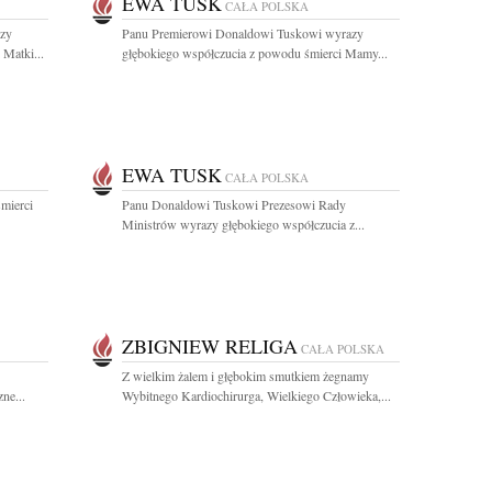
EWA TUSK
CAŁA POLSKA
zy
Panu Premierowi Donaldowi Tuskowi wyrazy
 Matki...
głębokiego współczucia z powodu śmierci Mamy...
EWA TUSK
CAŁA POLSKA
mierci
Panu Donaldowi Tuskowi Prezesowi Rady
Ministrów wyrazy głębokiego współczucia z...
ZBIGNIEW RELIGA
CAŁA POLSKA
Z wielkim żalem i głębokim smutkiem żegnamy
ne...
Wybitnego Kardiochirurga, Wielkiego Człowieka,...