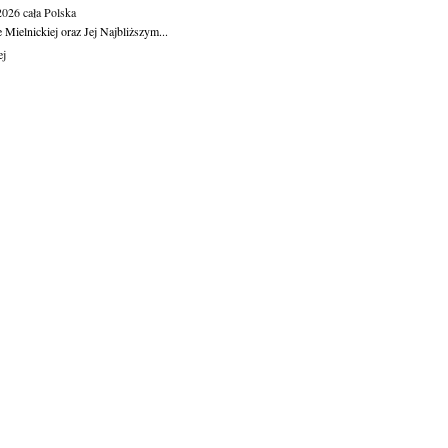
.2026
cała Polska
Mielnickiej oraz Jej Najbliższym...
ej