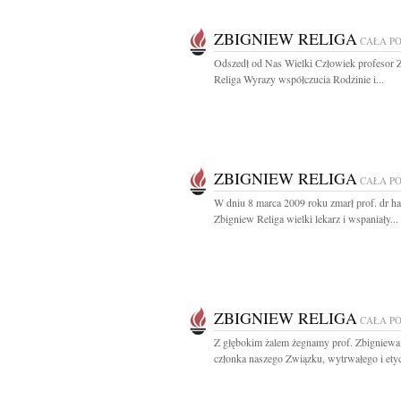
ZBIGNIEW RELIGA
CAŁA P
Odszedł od Nas Wielki Człowiek profesor 
Religa Wyrazy współczucia Rodzinie i...
ZBIGNIEW RELIGA
CAŁA P
W dniu 8 marca 2009 roku zmarł prof. dr h
Zbigniew Religa wielki lekarz i wspaniały...
ZBIGNIEW RELIGA
CAŁA P
Z głębokim żalem żegnamy prof. Zbigniewa
członka naszego Związku, wytrwałego i etyc