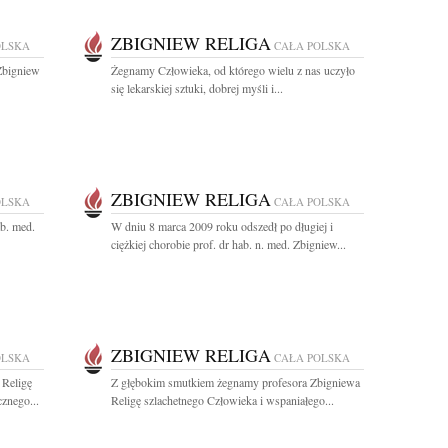
ZBIGNIEW RELIGA
OLSKA
CAŁA POLSKA
Zbigniew
Żegnamy Człowieka, od którego wielu z nas uczyło
się lekarskiej sztuki, dobrej myśli i...
ZBIGNIEW RELIGA
OLSKA
CAŁA POLSKA
ab. med.
W dniu 8 marca 2009 roku odszedł po długiej i
ciężkiej chorobie prof. dr hab. n. med. Zbigniew...
ZBIGNIEW RELIGA
OLSKA
CAŁA POLSKA
 Religę
Z głębokim smutkiem żegnamy profesora Zbigniewa
znego...
Religę szlachetnego Człowieka i wspaniałego...