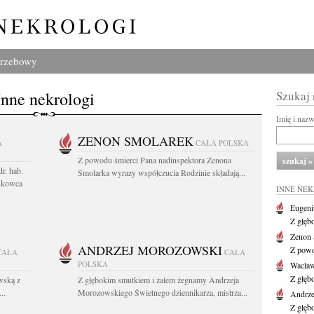
grzebowy
Inne nekrologi
Szukaj
Imię i naz
ZENON SMOLAREK
A
CAŁA POLSKA
Z powodu śmierci Pana nadinspektora Zenona
r. hab.
Smolarka wyrazy współczucia Rodzinie składają...
ukowca
INNE NE
Eugeni
Z głęb
Zenon 
ANDRZEJ MOROZOWSKI
Z powo
CAŁA
CAŁA
POLSKA
Wacła
Z głęb
wską z
Z głębokim smutkiem i żalem żegnamy Andrzeja
..
Morozowskiego Świetnego dziennikarza, mistrza...
Andrze
Z głęb