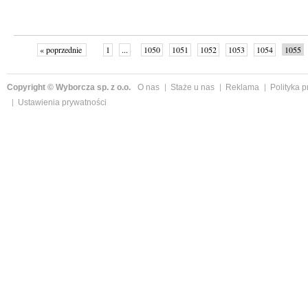
« poprzednie
1
...
1050
1051
1052
1053
1054
1055
następne »
Copyright © Wyborcza sp. z o.o.
O nas
Staże u nas
Reklama
Polityka 
Ustawienia prywatności