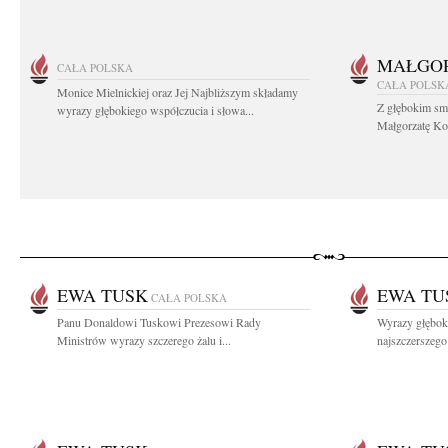
MAŁGOR
CAŁA POLSKA
CAŁA POLSK
Monice Mielnickiej oraz Jej Najbliższym składamy
Z głębokim sm
wyrazy głębokiego współczucia i słowa...
Małgorzatę Koś
EWA TUSK
EWA TU
CAŁA POLSKA
Panu Donaldowi Tuskowi Prezesowi Rady
Wyrazy głębok
Ministrów wyrazy szczerego żalu i...
najszczerszeg