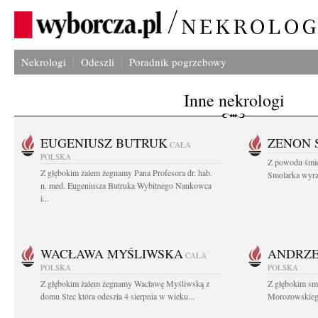
Nekrologi
Odeszli
Poradnik pogrzebowy
Inne nekrologi
EUGENIUSZ BUTRUK
ZENON 
CAŁA
POLSKA
Z powodu śmie
Z głębokim żalem żegnamy Pana Profesora dr. hab.
Smolarka wyraz
n. med. Eugeniusza Butruka Wybitnego Naukowca
i...
WACŁAWA MYŚLIWSKA
ANDRZE
CAŁA
POLSKA
POLSKA
Z głębokim żalem żegnamy Wacławę Myśliwską z
Z głębokim sm
domu Stec która odeszła 4 sierpnia w wieku...
Morozowskiego 