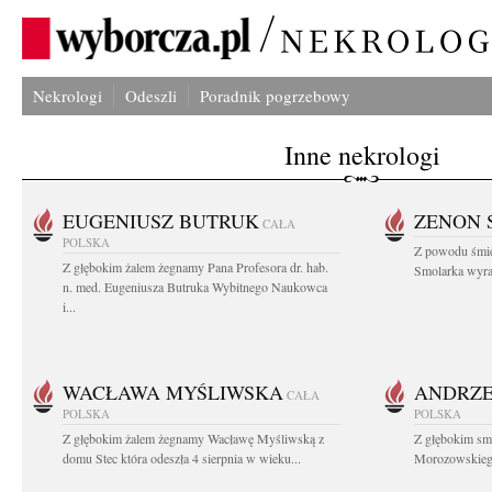
Nekrologi
Odeszli
Poradnik pogrzebowy
Inne nekrologi
EUGENIUSZ BUTRUK
ZENON 
CAŁA
POLSKA
Z powodu śmie
Z głębokim żalem żegnamy Pana Profesora dr. hab.
Smolarka wyraz
n. med. Eugeniusza Butruka Wybitnego Naukowca
i...
WACŁAWA MYŚLIWSKA
ANDRZE
CAŁA
POLSKA
POLSKA
Z głębokim żalem żegnamy Wacławę Myśliwską z
Z głębokim sm
domu Stec która odeszła 4 sierpnia w wieku...
Morozowskiego 