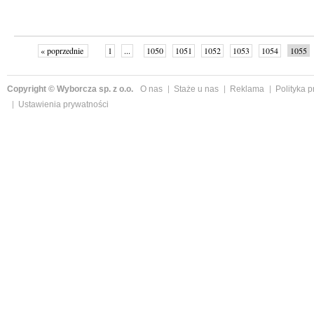
« poprzednie
1
...
1050
1051
1052
1053
1054
1055
następne »
Copyright © Wyborcza sp. z o.o.
O nas
Staże u nas
Reklama
Polityka 
Ustawienia prywatności