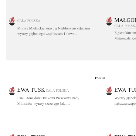
MAŁGOR
CAŁA POLSKA
CAŁA POLSK
Monice Mielnickiej oraz Jej Najbliższym składamy
Z głębokim sm
wyrazy głębokiego współczucia i słowa...
Małgorzatę Koś
EWA TUSK
EWA TU
CAŁA POLSKA
Panu Donaldowi Tuskowi Prezesowi Rady
Wyrazy głębok
Ministrów wyrazy szczerego żalu i...
najszczerszeg