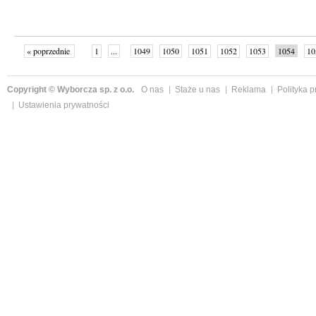
« poprzednie
1
...
1049
1050
1051
1052
1053
1054
10
następne »
Copyright © Wyborcza sp. z o.o.
O nas
Staże u nas
Reklama
Polityka 
Ustawienia prywatności