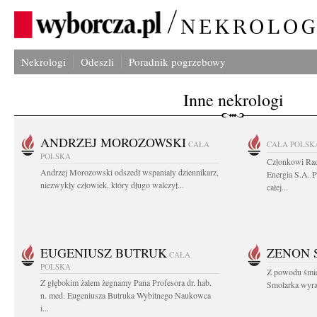
Nekrologi
Odeszli
Poradnik pogrzebowy
Inne nekrologi
ANDRZEJ MOROZOWSKI
CAŁA
CAŁA POLSK
POLSKA
Członkowi Ra
Andrzej Morozowski odszedł wspaniały dziennikarz,
Energia S.A. 
niezwykły człowiek, który długo walczył...
całej...
EUGENIUSZ BUTRUK
ZENON 
CAŁA
POLSKA
Z powodu śmie
Z głębokim żalem żegnamy Pana Profesora dr. hab.
Smolarka wyraz
n. med. Eugeniusza Butruka Wybitnego Naukowca
i...