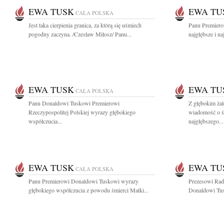
EWA TUSK
EWA TU
CAŁA POLSKA
Jest taka cierpienia granica, za którą się uśmiech
Panu Premiero
pogodny zaczyna. /Czesław Miłosz/ Panu...
najgłębsze i na
EWA TUSK
EWA TU
CAŁA POLSKA
Panu Donaldowi Tuskowi Premierowi
Z głębokim żal
Rzeczypospolitej Polskiej wyrazy głębokiego
wiadomość o ś
współczucia...
najgłębszego...
EWA TUSK
EWA TU
CAŁA POLSKA
Panu Premierowi Donaldowi Tuskowi wyrazy
Prezesowi Rad
głębokiego współczucia z powodu śmierci Matki...
Donaldowi Tus