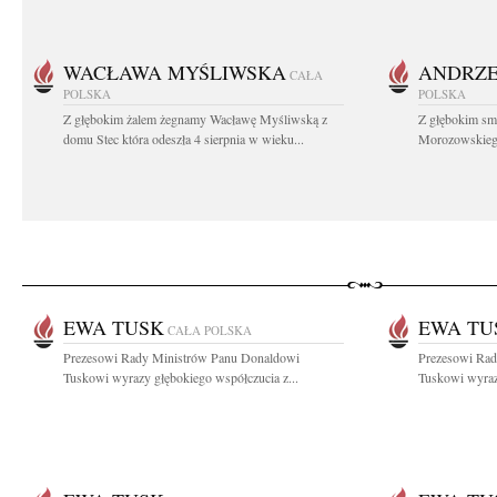
WACŁAWA MYŚLIWSKA
ANDRZE
CAŁA
POLSKA
POLSKA
Z głębokim żalem żegnamy Wacławę Myśliwską z
Z głębokim sm
domu Stec która odeszła 4 sierpnia w wieku...
Morozowskiego 
EWA TUSK
EWA TU
CAŁA POLSKA
Prezesowi Rady Ministrów Panu Donaldowi
Prezesowi Rad
Tuskowi wyrazy głębokiego współczucia z...
Tuskowi wyraz