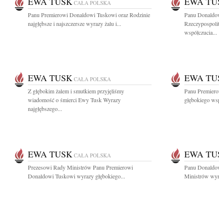
EWA TUSK
EWA TU
CAŁA POLSKA
Panu Premierowi Donaldowi Tuskowi oraz Rodzinie
Panu Donaldo
najgłębsze i najszczersze wyrazy żalu i...
Rzeczypospolit
współczucia...
EWA TUSK
EWA TU
CAŁA POLSKA
Z głębokim żalem i smutkiem przyjęliśmy
Panu Premier
wiadomość o śmierci Ewy Tusk Wyrazy
głębokiego wsp
najgłębszego...
EWA TUSK
EWA TU
CAŁA POLSKA
Prezesowi Rady Ministrów Panu Premierowi
Panu Donaldo
Donaldowi Tuskowi wyrazy głębokiego...
Ministrów wyra