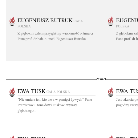
EUGENIUSZ BUTRUK
EUGENI
CAŁA
POLSKA
POLSKA
Z głębokim żalem przyjęliśmy wiadomość o śmierci
Z głębokim ża
Pana prof. dr hab. n. med. Eugeniusza Butruka...
Pana prof. dr 
EWA TUSK
EWA TU
CAŁA POLSKA
"Nie umiera ten, kto trwa w pamięci żywych" Panu
Jest taka cierp
Premierowi Donaldowi Tuskowi wyrazy
pogodny zaczyn
głębokiego...