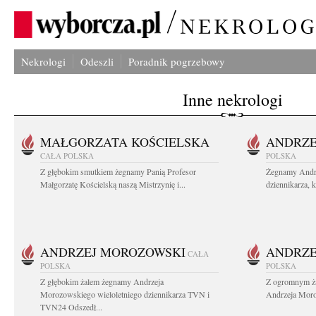
Nekrologi
Odeszli
Poradnik pogrzebowy
Inne nekrologi
MAŁGORZATA KOŚCIELSKA
ANDRZE
CAŁA POLSKA
POLSKA
Z głębokim smutkiem żegnamy Panią Profesor
Żegnamy Andr
Małgorzatę Kościelską naszą Mistrzynię i...
dziennikarza, 
ANDRZEJ MOROZOWSKI
ANDRZE
CAŁA
POLSKA
POLSKA
Z głębokim żalem żegnamy Andrzeja
Z ogromnym ża
Morozowskiego wieloletniego dziennikarza TVN i
Andrzeja Moro
TVN24 Odszedł...