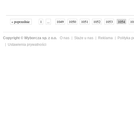
« poprzednie
1
...
1049
1050
1051
1052
1053
1054
10
następne »
Copyright © Wyborcza sp. z o.o.
O nas
Staże u nas
Reklama
Polityka 
Ustawienia prywatności