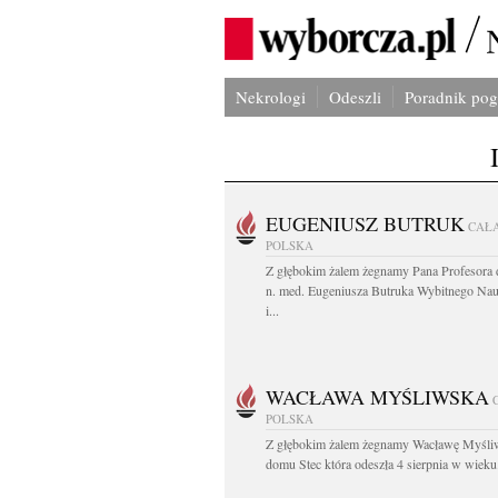
Nekrologi
Odeszli
Poradnik po
EUGENIUSZ BUTRUK
CAŁ
POLSKA
Z głębokim żalem żegnamy Pana Profesora d
n. med. Eugeniusza Butruka Wybitnego Na
i...
WACŁAWA MYŚLIWSKA
POLSKA
Z głębokim żalem żegnamy Wacławę Myśli
domu Stec która odeszła 4 sierpnia w wieku.