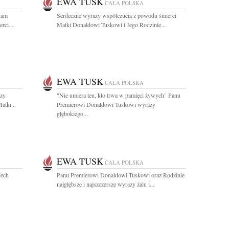
EWA TUSK
CAŁA POLSKA
dam
Serdeczne wyrazy współczucia z powodu śmierci
rci...
Matki Donaldowi Tuskowi i Jego Rodzinie...
EWA TUSK
CAŁA POLSKA
zy
"Nie umiera ten, kto trwa w pamięci żywych" Panu
atki...
Premierowi Donaldowi Tuskowi wyrazy
głębokiego...
EWA TUSK
CAŁA POLSKA
iech
Panu Premierowi Donaldowi Tuskowi oraz Rodzinie
najgłębsze i najszczersze wyrazy żalu i...