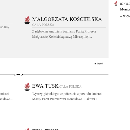
07.08
Monice 
+ więc
MAŁGORZATA KOŚCIELSKA
CAŁA POLSKA
kładamy
Z głębokim smutkiem żegnamy Panią Profesor
Małgorzatę Kościelską naszą Mistrzynię i...
więcej
EWA TUSK
CAŁA POLSKA
mierci
Wyrazy głębokiego współczucia z powodu śmierci
aldowi...
Mamy Panu Premierowi Donaldowi Tuskowi i...