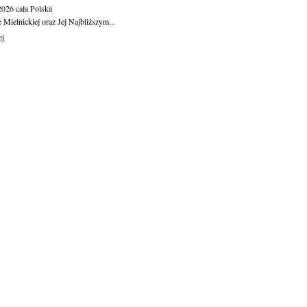
.2026
cała Polska
Mielnickiej oraz Jej Najbliższym...
ej