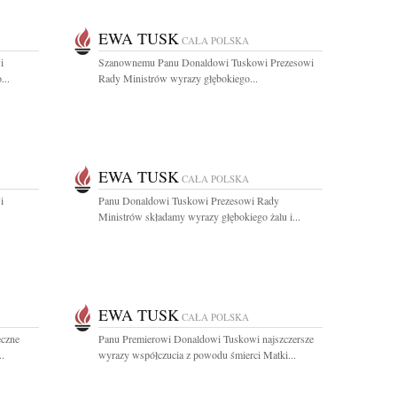
EWA TUSK
CAŁA POLSKA
i
Szanownemu Panu Donaldowi Tuskowi Prezesowi
...
Rady Ministrów wyrazy głębokiego...
EWA TUSK
CAŁA POLSKA
i
Panu Donaldowi Tuskowi Prezesowi Rady
Ministrów składamy wyrazy głębokiego żalu i...
EWA TUSK
CAŁA POLSKA
eczne
Panu Premierowi Donaldowi Tuskowi najszczersze
..
wyrazy współczucia z powodu śmierci Matki...