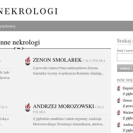
grzebowy
Inne nekrologi
Szukaj
Imię i naz
ZENON SMOLAREK
A
CAŁA POLSKA
Z powodu śmierci Pana nadinspektora Zenona
r. hab.
Smolarka wyrazy współczucia Rodzinie składają...
ukowca
INNE NE
Eugeni
Z głęb
Zenon 
ANDRZEJ MOROZOWSKI
Z powo
CAŁA
CAŁA
POLSKA
Wacła
Z głęb
wską z
Z głębokim smutkiem i żalem żegnamy Andrzeja
..
Morozowskiego Świetnego dziennikarza, mistrza...
Andrze
Z głęb