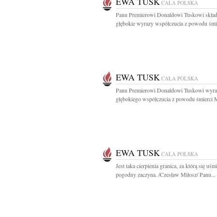
EWA TUSK
CAŁA POLSKA
Panu Premierowi Donaldowi Tuskowi skła
głębokie wyrazy współczucia z powodu śmie
EWA TUSK
CAŁA POLSKA
Panu Premierowi Donaldowi Tuskowi wyra
głębokiego współczucia z powodu śmierci M
EWA TUSK
CAŁA POLSKA
Jest taka cierpienia granica, za którą się uśm
pogodny zaczyna. /Czesław Miłosz/ Panu...