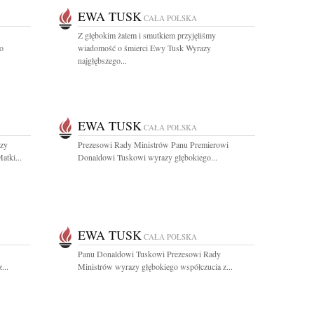
EWA TUSK
CAŁA POLSKA
Z głębokim żalem i smutkiem przyjęliśmy
go
wiadomość o śmierci Ewy Tusk Wyrazy
najgłębszego...
EWA TUSK
CAŁA POLSKA
zy
Prezesowi Rady Ministrów Panu Premierowi
atki...
Donaldowi Tuskowi wyrazy głębokiego...
EWA TUSK
CAŁA POLSKA
Panu Donaldowi Tuskowi Prezesowi Rady
...
Ministrów wyrazy głębokiego współczucia z...