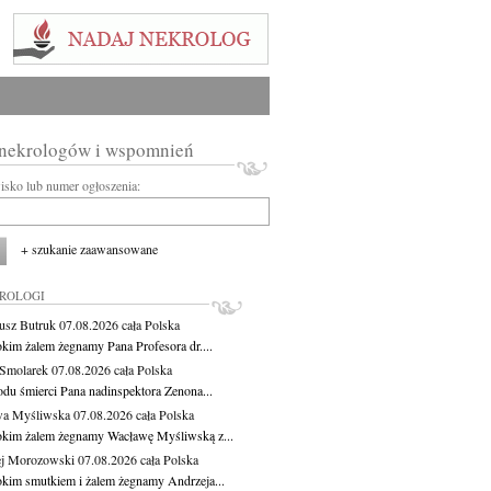
 nekrologów i wspomnień
wisko lub numer ogłoszenia:
+ szukanie zaawansowane
KROLOGI
usz Butruk
07.08.2026
cała Polska
okim żalem żegnamy Pana Profesora dr....
Smolarek
07.08.2026
cała Polska
du śmierci Pana nadinspektora Zenona...
wa Myśliwska
07.08.2026
cała Polska
okim żalem żegnamy Wacławę Myśliwską z...
j Morozowski
07.08.2026
cała Polska
okim smutkiem i żalem żegnamy Andrzeja...