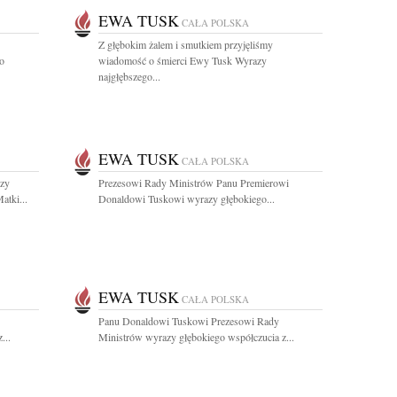
EWA TUSK
CAŁA POLSKA
Z głębokim żalem i smutkiem przyjęliśmy
go
wiadomość o śmierci Ewy Tusk Wyrazy
najgłębszego...
EWA TUSK
CAŁA POLSKA
zy
Prezesowi Rady Ministrów Panu Premierowi
atki...
Donaldowi Tuskowi wyrazy głębokiego...
EWA TUSK
CAŁA POLSKA
Panu Donaldowi Tuskowi Prezesowi Rady
...
Ministrów wyrazy głębokiego współczucia z...