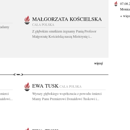
07.08
Monice 
+ więc
MAŁGORZATA KOŚCIELSKA
CAŁA POLSKA
kładamy
Z głębokim smutkiem żegnamy Panią Profesor
Małgorzatę Kościelską naszą Mistrzynię i...
więcej
EWA TUSK
CAŁA POLSKA
mierci
Wyrazy głębokiego współczucia z powodu śmierci
aldowi...
Mamy Panu Premierowi Donaldowi Tuskowi i...