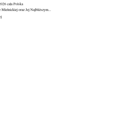
.2026
cała Polska
Mielnickiej oraz Jej Najbliższym...
ej