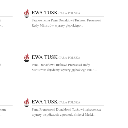
EWA TUSK
CAŁA POLSKA
i
Szanownemu Panu Donaldowi Tuskowi Prezesowi
...
Rady Ministrów wyrazy głębokiego...
EWA TUSK
CAŁA POLSKA
i
Panu Donaldowi Tuskowi Prezesowi Rady
Ministrów składamy wyrazy głębokiego żalu i...
EWA TUSK
CAŁA POLSKA
eczne
Panu Premierowi Donaldowi Tuskowi najszczersze
..
wyrazy współczucia z powodu śmierci Matki...