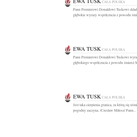
EWA TUSK
CAŁA POLSKA
Panu Premierowi Donaldowi Tuskowi skła
głębokie wyrazy współczucia z powodu śmie
EWA TUSK
CAŁA POLSKA
Panu Premierowi Donaldowi Tuskowi wyra
głębokiego współczucia z powodu śmierci M
EWA TUSK
CAŁA POLSKA
Jest taka cierpienia granica, za którą się uśm
pogodny zaczyna. /Czesław Miłosz/ Panu...