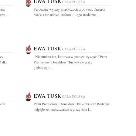
EWA TUSK
CAŁA POLSKA
dam
Serdeczne wyrazy współczucia z powodu śmierci
rci...
Matki Donaldowi Tuskowi i Jego Rodzinie...
EWA TUSK
CAŁA POLSKA
zy
"Nie umiera ten, kto trwa w pamięci żywych" Panu
atki...
Premierowi Donaldowi Tuskowi wyrazy
głębokiego...
EWA TUSK
CAŁA POLSKA
iech
Panu Premierowi Donaldowi Tuskowi oraz Rodzinie
najgłębsze i najszczersze wyrazy żalu i...