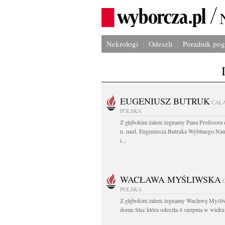
Nekrologi
Odeszli
Poradnik po
EUGENIUSZ BUTRUK
CAŁ
POLSKA
Z głębokim żalem żegnamy Pana Profesora d
n. med. Eugeniusza Butruka Wybitnego Na
i...
WACŁAWA MYŚLIWSKA
POLSKA
Z głębokim żalem żegnamy Wacławę Myśli
domu Stec która odeszła 4 sierpnia w wieku.