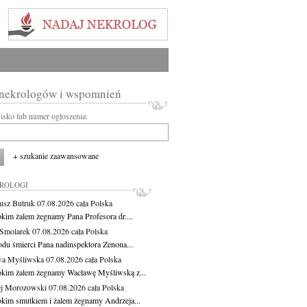
 nekrologów i wspomnień
wisko lub numer ogłoszenia:
+ szukanie zaawansowane
KROLOGI
usz Butruk
07.08.2026
cała Polska
okim żalem żegnamy Pana Profesora dr....
Smolarek
07.08.2026
cała Polska
du śmierci Pana nadinspektora Zenona...
wa Myśliwska
07.08.2026
cała Polska
okim żalem żegnamy Wacławę Myśliwską z...
j Morozowski
07.08.2026
cała Polska
okim smutkiem i żalem żegnamy Andrzeja...