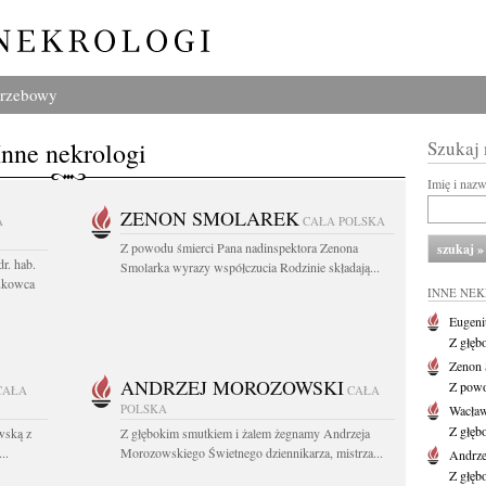
grzebowy
Inne nekrologi
Szukaj
Imię i naz
ZENON SMOLAREK
A
CAŁA POLSKA
Z powodu śmierci Pana nadinspektora Zenona
r. hab.
Smolarka wyrazy współczucia Rodzinie składają...
ukowca
INNE NE
Eugeni
Z głęb
Zenon 
ANDRZEJ MOROZOWSKI
Z powo
CAŁA
CAŁA
POLSKA
Wacła
Z głęb
wską z
Z głębokim smutkiem i żalem żegnamy Andrzeja
..
Morozowskiego Świetnego dziennikarza, mistrza...
Andrze
Z głęb