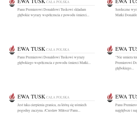
EWA TUSK
EWA TU
CAŁA POLSKA
Panu Premierowi Donaldowi Tuskowi składam
Serdeczne wyr
głębokie wyrazy współczucia z powodu śmierci...
Matki Donaldow
EWA TUSK
EWA TU
CAŁA POLSKA
Panu Premierowi Donaldowi Tuskowi wyrazy
"Nie umiera te
głębokiego współczucia z powodu śmierci Matki...
Premierowi D
głębokiego...
EWA TUSK
EWA TU
CAŁA POLSKA
Jest taka cierpienia granica, za którą się uśmiech
Panu Premiero
pogodny zaczyna. /Czesław Miłosz/ Panu...
najgłębsze i na