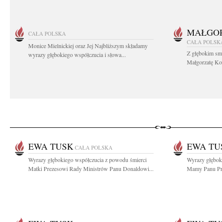
MAŁGOR
CAŁA POLSKA
CAŁA POLSK
Monice Mielnickiej oraz Jej Najbliższym składamy
Z głębokim sm
wyrazy głębokiego współczucia i słowa...
Małgorzatę Koś
EWA TUSK
EWA TU
CAŁA POLSKA
Wyrazy głębokiego współczucia z powodu śmierci
Wyrazy głębok
Matki Prezesowi Rady Ministrów Panu Donaldowi...
Mamy Panu Pre