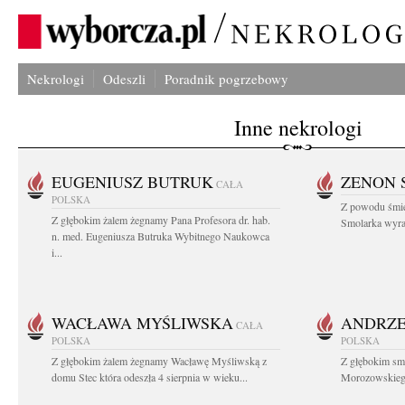
Nekrologi
Odeszli
Poradnik pogrzebowy
Inne nekrologi
EUGENIUSZ BUTRUK
ZENON 
CAŁA
POLSKA
Z powodu śmie
Z głębokim żalem żegnamy Pana Profesora dr. hab.
Smolarka wyraz
n. med. Eugeniusza Butruka Wybitnego Naukowca
i...
WACŁAWA MYŚLIWSKA
ANDRZE
CAŁA
POLSKA
POLSKA
Z głębokim żalem żegnamy Wacławę Myśliwską z
Z głębokim sm
domu Stec która odeszła 4 sierpnia w wieku...
Morozowskiego 