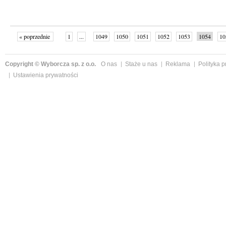
« poprzednie
1
...
1049
1050
1051
1052
1053
1054
10
następne »
Copyright © Wyborcza sp. z o.o.
O nas
Staże u nas
Reklama
Polityka 
Ustawienia prywatności