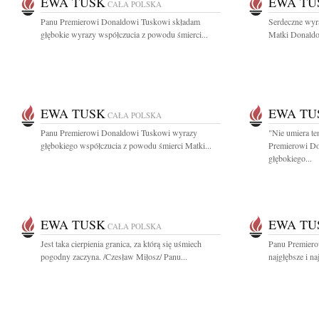
EWA TUSK
EWA TU
CAŁA POLSKA
Panu Premierowi Donaldowi Tuskowi składam
Serdeczne wyr
głębokie wyrazy współczucia z powodu śmierci...
Matki Donaldow
EWA TUSK
EWA TU
CAŁA POLSKA
Panu Premierowi Donaldowi Tuskowi wyrazy
"Nie umiera te
głębokiego współczucia z powodu śmierci Matki...
Premierowi D
głębokiego...
EWA TUSK
EWA TU
CAŁA POLSKA
Jest taka cierpienia granica, za którą się uśmiech
Panu Premiero
pogodny zaczyna. /Czesław Miłosz/ Panu...
najgłębsze i na