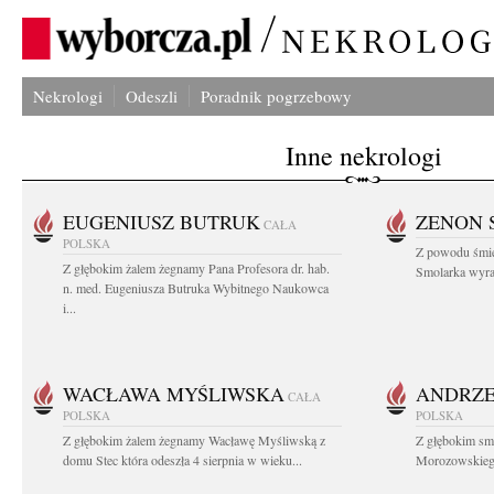
Nekrologi
Odeszli
Poradnik pogrzebowy
Inne nekrologi
EUGENIUSZ BUTRUK
ZENON 
CAŁA
POLSKA
Z powodu śmie
Z głębokim żalem żegnamy Pana Profesora dr. hab.
Smolarka wyraz
n. med. Eugeniusza Butruka Wybitnego Naukowca
i...
WACŁAWA MYŚLIWSKA
ANDRZE
CAŁA
POLSKA
POLSKA
Z głębokim żalem żegnamy Wacławę Myśliwską z
Z głębokim sm
domu Stec która odeszła 4 sierpnia w wieku...
Morozowskiego 