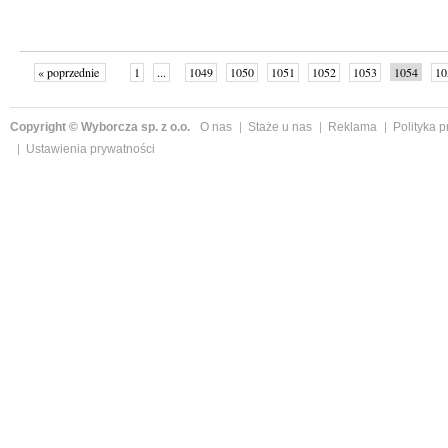
« poprzednie
1
...
1049
1050
1051
1052
1053
1054
10
następne »
Copyright © Wyborcza sp. z o.o.
O nas
Staże u nas
Reklama
Polityka 
Ustawienia prywatności