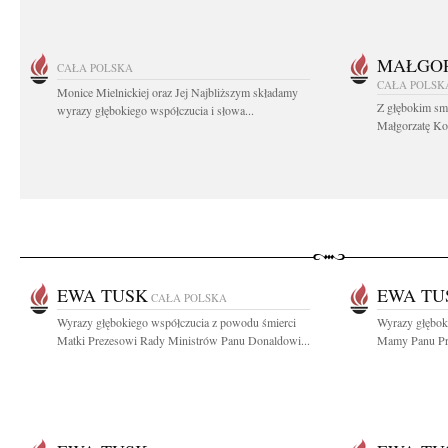
MAŁGOR
CAŁA POLSKA
CAŁA POLSK
Monice Mielnickiej oraz Jej Najbliższym składamy
Z głębokim sm
wyrazy głębokiego współczucia i słowa...
Małgorzatę Koś
EWA TUSK
EWA TU
CAŁA POLSKA
Wyrazy głębokiego współczucia z powodu śmierci
Wyrazy głębok
Matki Prezesowi Rady Ministrów Panu Donaldowi...
Mamy Panu Pre