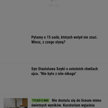
Syn Stanisława Soyki o ostatnich chwilach
ojca. "Nie było z nim nikogo"
Nie dostała się do liceum mimo
świetnych wyników. Kuratorium wyjaśnia
Rekrutacyjny paradoks na rynku pracy w
Polsce. Z tego nikt nie jest zadowolony
BIZNES
Pustki w kurorcie nad morzem. "Z roku na rok
turystów jest coraz mniej"
Sandały Keen to synonim wakacyjnego
komfortu - teraz tańsze o niemal 100 zł