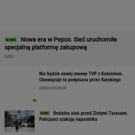
Mężczyzna znaleziony u podnóża
Śnieżki
Gigantyczne pieniądze na CPK.
Wartość zamówień przekroczy 40 mld zł
BIZNES
Pijany Polak prowadził traktor po
autostradzie. Miał 2,36 promila alkoholu
Atak na "rosyjski Amazon". Płonie centrum
logistyczne Wildberries w Jekaterynburgu
Pierwszy etap GAT zakończony. To