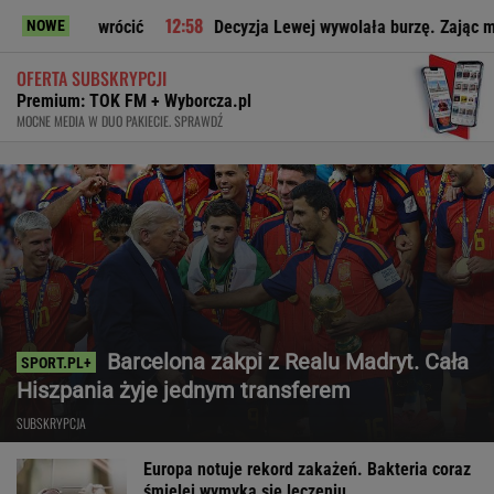
 wrócić
Decyzja Lewej wywolała burzę. Zając ma jasne zdani
NOWE
OFERTA SUBSKRYPCJI
Premium: TOK FM + Wyborcza.pl
MOCNE MEDIA W DUO PAKIECIE. SPRAWDŹ
Barcelona zakpi z Realu Madryt. Cała
Hiszpania żyje jednym transferem
SUBSKRYPCJA
Europa notuje rekord zakażeń. Bakteria coraz
śmielej wymyka się leczeniu