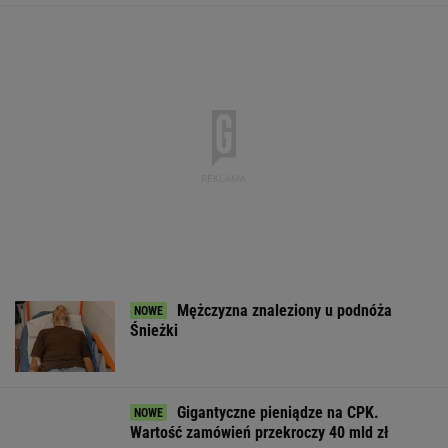
strategiczna inwestycja dla polskiego
eksportu
MATERIAŁ PROMOCYJNY
Dramatyczna akcja
Miażdżąca opinia EBC.
Trump skoment
ratunkowa na jeziorze
NBP nie może
negocjacje ws.
Seksty
finansować zbrojeń ze
Ukrainie
sprzedaży złota
WSPÓŁPRACA PŁATNA Z WYBORCZA.PL
ZROZUM, POZNAJ, ODKRYWAJ
SEKCJA Z SUBSKRYPCJĄ