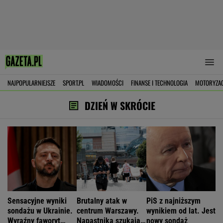
NAJPOPULARNIEJSZE
SPORT.PL
WIADOMOŚCI
FINANSE I TECHNOLOGIA
MOTORYZA
DZIEŃ W SKRÓCIE
Sensacyjne wyniki
Brutalny atak w
PiS z najniższym
sondażu w Ukrainie.
centrum Warszawy.
wynikiem od lat. Jest
Wyraźny faworyt
Napastnika szukają
nowy sondaż