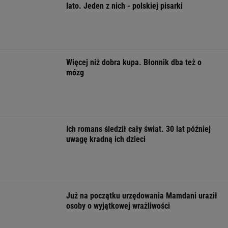
eksportu
MATERIAŁ PROMOCYJNY
ZUS dopłaca Ukraińcom do emerytur.
Konfederacja grzmi, ale zapomina o ważnej
rzeczy