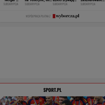
SPORT.PL
Barcelona zakpi z Realu Madryt. Cała
Hiszpania żyje jednym transferem
SUBSKRYPCJA