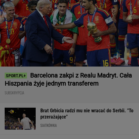
Brat Grbicia radzi mu nie wracać do Serbii. "To
przerażające"
SIATKÓWKA
Tysiące osób zrobi to we wrześniu. Powód
może cię zaskoczyć
MATERIAŁ PROMOCYJNY,
18+