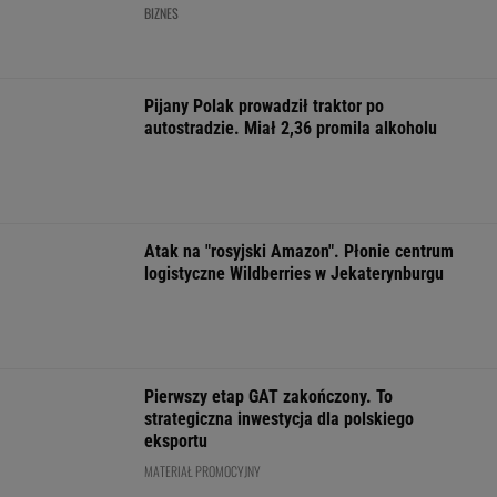
Obama i prezydent Austrii polecają książki na
lato. Jeden z nich - polskiej pisarki
Więcej niż dobra kupa. Błonnik dba też o
mózg
Ich romans śledził cały świat. 30 lat później
uwagę kradną ich dzieci
Już na początku urzędowania Mamdani uraził
osoby o wyjątkowej wrażliwości
FINANSE I TECHNOLOGIA