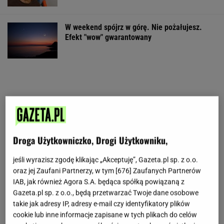
W weekend spójrz w górę. Nie pożałujesz.
Efekt "wow" gwarantowany
Droga Użytkowniczko, Drogi Użytkowniku,
jeśli wyrazisz zgodę klikając „Akceptuję”, Gazeta.pl sp. z o.o.
oraz jej Zaufani Partnerzy, w tym [
676
] Zaufanych Partnerów
IAB, jak również Agora S.A. będąca spółką powiązaną z
Gazeta.pl sp. z o.o., będą przetwarzać Twoje dane osobowe
takie jak adresy IP, adresy e-mail czy identyfikatory plików
cookie lub inne informacje zapisane w tych plikach do celów