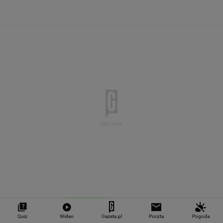
SPRAWDŹ NOTOWANIA
Notowania dostarcza VIA24ONLINE
MATERIAŁY PROMOCYJNE
PRZEWAGA DZIĘKI TECHNICE
Quiz
Wideo
Gazeta.pl
Poczta
Pogoda