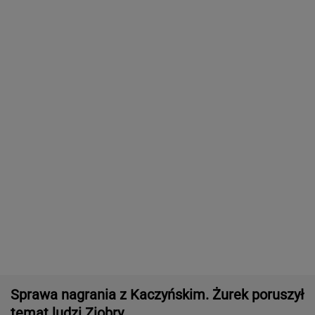
Sprawa nagrania z Kaczyńskim. Żurek poruszył
temat ludzi Ziobry
Śmiertelne potrącenie Łukasza Litewki.
Kierowca przerwał milczenie
Włóż liść laurowy do lodówki na godzinę.
Efekt może cię zaskoczyć