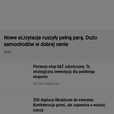
Fala zarzutów wobec
Rynek pracy: Stopa
"Pionowe miast
Orlenu. Fąfara nie
bezrobocia w górę.
będzie mieć 14
wytrzymał i
Gdzie najtrudniej o
metrów. Jego w
odpowiedział
etat?
robi wrażenie
WALUTY I GIEŁDA
EUR
USD
CHF
GBP
WIG
4,2983
3,7281
4,6015
5,0117
152 153,14
-0,09%
-0,16%
0,13%
-0,23%
0%