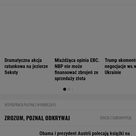
Nowe eLicytacje ruszyły pełną parą. Dużo
samochodów w dobrej cenie
BIZNES
Pierwszy etap GAT zakończony. To
strategiczna inwestycja dla polskiego