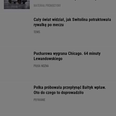
Nowy rozdział japońskiej precyzji. Lexus RZ
wraca w odświeżonej odsłonie i robi szał!
Majstersztyk
MATERIAŁ PROMOCYJNY
Media: To się dzieje! Legia dopina
wielki transfer
Wpadka z
Oto następna rywalka
Było 4:1, gdy K
Abramowicz wywołała
Igi Świątek w Toronto!
wszedł na bois
szum. U Świątek
To będzie hit
85. minucie. Na
wydarzyło się coś
padły dwa gole