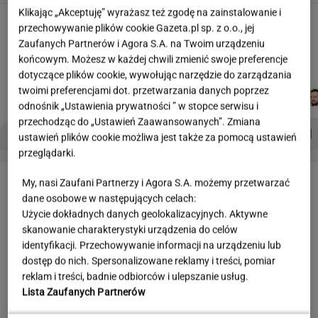
Klikając „Akceptuję” wyrażasz też zgodę na zainstalowanie i
Wakacyjne aktywności a kurzajki. O czym
przechowywanie plików cookie Gazeta.pl sp. z o.o., jej
warto pamiętać, by uniknąć problemu?
Zaufanych Partnerów i Agora S.A. na Twoim urządzeniu
MATERIAŁ PROMOCYJNY
końcowym. Możesz w każdej chwili zmienić swoje preferencje
dotyczące plików cookie, wywołując narzędzie do zarządzania
twoimi preferencjami dot. przetwarzania danych poprzez
MARCIN
AGNIESZKA
ŁUKASZ
DANIEL
Autorzy:
KOZŁOWSKI
NIEDZIAŁEK
JACHIMIAK
MAIKOWSKI
odnośnik „Ustawienia prywatności ” w stopce serwisu i
przechodząc do „Ustawień Zaawansowanych”. Zmiana
PROBLEMY POLSKICH SIATKARZY
ZNAK Z '30'
WISŁAWA SZYMBORSKA
ustawień plików cookie możliwa jest także za pomocą ustawień
przeglądarki.
LETNIE OKAZJE
My, nasi Zaufani Partnerzy i Agora S.A. możemy przetwarzać
dane osobowe w następujących celach:
Użycie dokładnych danych geolokalizacyjnych. Aktywne
skanowanie charakterystyki urządzenia do celów
identyfikacji. Przechowywanie informacji na urządzeniu lub
dostęp do nich. Spersonalizowane reklamy i treści, pomiar
reklam i treści, badnie odbiorców i ulepszanie usług.
Lista Zaufanych Partnerów