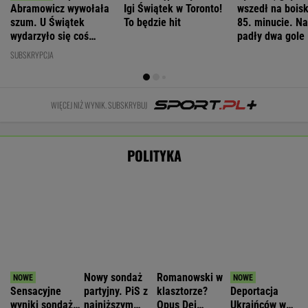
WIADOMOŚCI
w pomysł PiS
Nowa era w Pepco. Sieć uruchomiła
specjalną platformę zakupową
BIZNES
Nie będzie nowej umowy TVP z Kościołem.