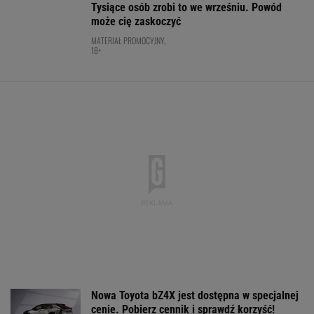
Nowa Toyota bZ4X jest dostępna w specjalnej
cenie. Pobierz cennik i sprawdź korzyść!
MATERIAŁ PROMOCYJNY
Cały świat widział, jak Switolina potraktowała
rywalkę po meczu
TENIS
Pucharowa wygrana Chicago. 64 minuty
Lewandowskiego
PIŁKA NOŻNA
Polka próbowała przepłynąć Bałtyk wpław.
Oto do czego to doprowadziło
PŁYWANIE