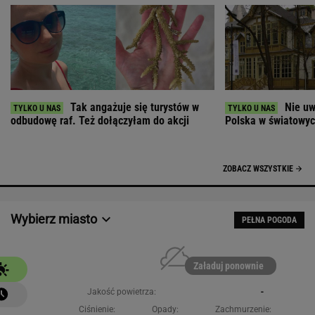
Tak angażuje się turystów w
Nie uw
odbudowę raf. Też dołączyłam do akcji
Polska w światowych
ZOBACZ WSZYSTKIE
Wybierz miasto
PEŁNA POGODA
Załaduj ponownie
Jakość powietrza:
-
Ciśnienie:
Opady:
Zachmurzenie: