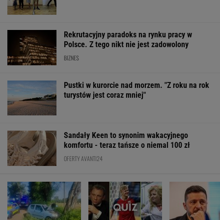
OFERTY AVANTI24
Wypadek w
My podajemy dwa
Sensacy
Wielkopolsce. Policja:
nazwiska, ty
wyniki sondażu
Kobieta zostawiła
dopasowujesz trzecie.
Ukrainie. Wyra
swojego syna
Co łączy te osoby?
faworyt wyboró
ŻYĆ LEPIEJ