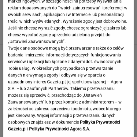
marketingowych, w szczególności na potrzeby wyświetlania
reklam dopasowanych do Twoich zainteresowań i preferencji w
swoich serwisach, aplikacjach i w Internecie lub personalizacji
Syn Stanisława Soyki o ostatnich chwilach
treści w nich wyświetlanych. Wyrażenie zgody jest dobrowolne.
ojca. "Nie było z nim nikogo"
Jeśli nie chcesz wyrazić zgody, chcesz ograniczyć jej zakres lub
chcesz wycofać zgodę uprzednio udzieloną przejdź do
„Ustawień Zaawansowanych”.
Twoje dane osobowe mogą być przetwarzane także do celów
Polka przestrzegano, by nie mówił o chorobie.
badania i mierzenia informacji dotyczących funkcjonowania
"Jestem po przeszczepie"
serwisów i aplikacji lub łączone z danymi dot. świadczonych
Tobie usług. W określonych przypadkach przetwarzanie
danych nie wymaga zgody i odbywa się w oparciu o
uzasadniony interes Gazeta.pl, jej spółki powiązanej – Agora
Ten quiz logiczny zmusi Cię do myślenia.
S.A. – lub Zaufanych Partnerów. Takiemu przetwarzaniu
Wynik 3/8 to powód do dumy
możesz się sprzeciwić, przechodząc do „Ustawień
Zaawansowanych” lub przez kontakt z administratorem – w
zależności od zakresu sprzeciwu i podmiotu, wobec którego
Jedno przekonanie może utrudniać życie
jest kierowany. Więcej informacji o przetwarzaniu danych
osobom z astygmatyzmem. Zwłaszcza latem
osobowych znajdziesz w dokumencie
Polityka Prywatności
Gazeta.pl
i
Polityka Prywatności Agora S.A.
MATERIAŁ PROMOCYJNY