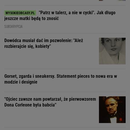
"Patrz w talerz, a nie w cycki". Jak długo
jeszcze matki będą to znosić
SUBSKRYPCJA
Dowódca musiał dać im pozwolenie: "Ależ
rozbierajcie się, kobiety"
Gorset, zgarda i sneakersy. Statement pieces to nowa era w
modzie i designie
"Ojciec zawsze nam powtarzał, że pierwowzorem
Dona Corleone była babcia"