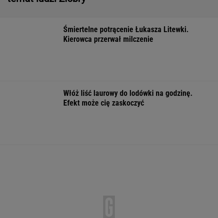
Pytamy o 15 osób, których wstyd nie znać.
Wiesz, z czego słyną?