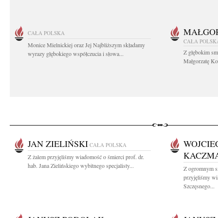
MAŁGOR
CAŁA POLSKA
CAŁA POLSK
Monice Mielnickiej oraz Jej Najbliższym składamy
Z głębokim sm
wyrazy głębokiego współczucia i słowa...
Małgorzatę Koś
JAN ZIELIŃSKI
WOJCIE
CAŁA POLSKA
KACZM
Z żalem przyjęliśmy wiadomość o śmierci prof. dr.
hab. Jana Zielińskiego wybitnego specjalisty...
Z ogromnym sm
przyjęliśmy w
Szczęsnego...