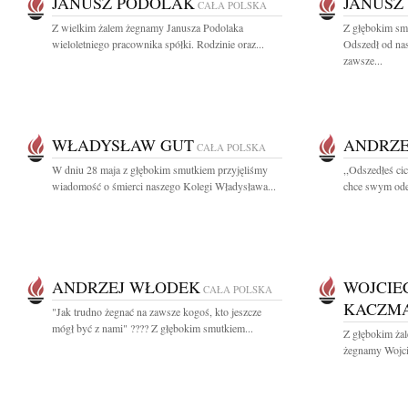
JANUSZ PODOLAK
JANUSZ
CAŁA POLSKA
Z wielkim żalem żegnamy Janusza Podolaka
Z głębokim sm
wieloletniego pracownika spółki. Rodzinie oraz...
Odszedł od na
zawsze...
WŁADYSŁAW GUT
ANDRZE
CAŁA POLSKA
W dniu 28 maja z głębokim smutkiem przyjęliśmy
,,Odszedłeś cic
wiadomość o śmierci naszego Kolegi Władysława...
chce swym odej
ANDRZEJ WŁODEK
WOJCIE
CAŁA POLSKA
KACZM
"Jak trudno żegnać na zawsze kogoś, kto jeszcze
mógł być z nami" ???? Z głębokim smutkiem...
Z głębokim żal
żegnamy Wojci