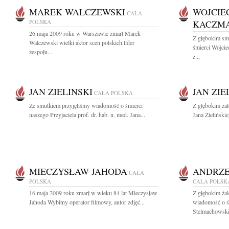
MAREK WALCZEWSKI
WOJCIE
CAŁA
POLSKA
KACZM
26 maja 2009 roku w Warszawie zmarł Marek
Z głębokim sm
Walczewski wielki aktor scen polskich lider
śmierci Wojci
zespołu...
z...
JAN ZIELINSKI
JAN ZIE
CAŁA POLSKA
Ze smutkiem przyjęliśmy wiadomość o śmierci
Z głębokim żal
naszego Przyjaciela prof. dr. hab. n. med. Jana...
Jana Zieliński
MIECZYSŁAW JAHODA
ANDRZE
CAŁA
POLSKA
CAŁA POLSK
16 maja 2009 roku zmarł w wieku 84 lat Mieczysław
Z głębokim żal
Jahoda Wybitny operator filmowy, autor zdjęć...
wiadomość o śm
Stelmachowski