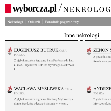
Nekrologi
Odeszli
Poradnik pogrzebowy
Inne nekrologi
EUGENIUSZ BUTRUK
ZENON 
CAŁA
POLSKA
Z powodu śmie
Z głębokim żalem żegnamy Pana Profesora dr. hab.
Smolarka wyraz
n. med. Eugeniusza Butruka Wybitnego Naukowca
i...
WACŁAWA MYŚLIWSKA
ANDRZE
CAŁA
POLSKA
POLSKA
Z głębokim żalem żegnamy Wacławę Myśliwską z
Z głębokim sm
domu Stec która odeszła 4 sierpnia w wieku...
Morozowskiego 