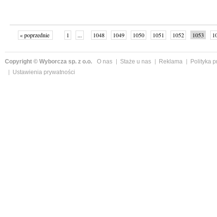
« poprzednie
1
...
1048
1049
1050
1051
1052
1053
1
1059
następne »
Copyright © Wyborcza sp. z o.o.
O nas
Staże u nas
Reklama
Polityka 
Ustawienia prywatności