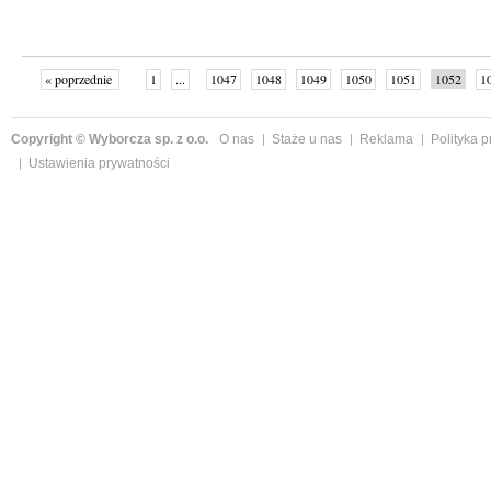
« poprzednie
1
...
1047
1048
1049
1050
1051
1052
1
1058
następne »
Copyright © Wyborcza sp. z o.o.
O nas
Staże u nas
Reklama
Polityka 
Ustawienia prywatności