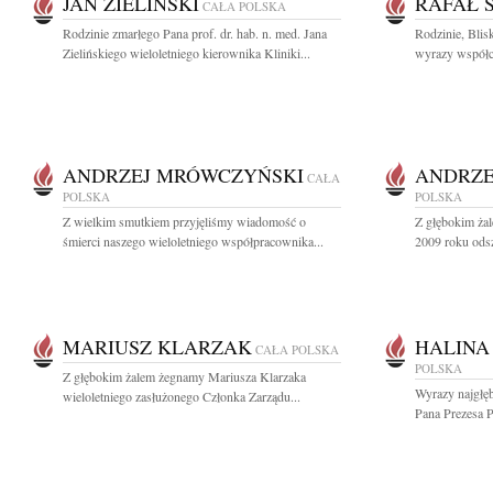
JAN ZIELIŃSKI
RAFAŁ 
CAŁA POLSKA
Rodzinie zmarłego Pana prof. dr. hab. n. med. Jana
Rodzinie, Blis
Zielińskiego wieloletniego kierownika Kliniki...
wyrazy współcz
ANDRZEJ MRÓWCZYŃSKI
ANDRZE
CAŁA
POLSKA
POLSKA
Z wielkim smutkiem przyjęliśmy wiadomość o
Z głębokim ża
śmierci naszego wieloletniego współpracownika...
2009 roku odsz
MARIUSZ KLARZAK
HALINA
CAŁA POLSKA
POLSKA
Z głębokim żalem żegnamy Mariusza Klarzaka
Wyrazy najgłęb
wieloletniego zasłużonego Członka Zarządu...
Pana Prezesa P