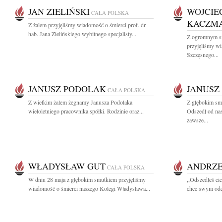
JAN ZIELIŃSKI
WOJCIE
CAŁA POLSKA
KACZM
Z żalem przyjęliśmy wiadomość o śmierci prof. dr.
hab. Jana Zielińskiego wybitnego specjalisty...
Z ogromnym sm
przyjęliśmy w
Szczęsnego...
JANUSZ PODOLAK
JANUSZ
CAŁA POLSKA
Z wielkim żalem żegnamy Janusza Podolaka
Z głębokim sm
wieloletniego pracownika spółki. Rodzinie oraz...
Odszedł od na
zawsze...
WŁADYSŁAW GUT
ANDRZE
CAŁA POLSKA
W dniu 28 maja z głębokim smutkiem przyjęliśmy
,,Odszedłeś cic
wiadomość o śmierci naszego Kolegi Władysława...
chce swym odej