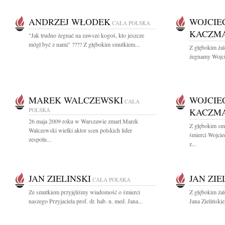
ANDRZEJ WŁODEK
WOJCIE
CAŁA POLSKA
KACZM
"Jak trudno żegnać na zawsze kogoś, kto jeszcze
mógł być z nami" ???? Z głębokim smutkiem...
Z głębokim żal
żegnamy Wojci
MAREK WALCZEWSKI
WOJCIE
CAŁA
POLSKA
KACZM
26 maja 2009 roku w Warszawie zmarł Marek
Z głębokim sm
Walczewski wielki aktor scen polskich lider
śmierci Wojci
zespołu...
z...
JAN ZIELINSKI
JAN ZIE
CAŁA POLSKA
Ze smutkiem przyjęliśmy wiadomość o śmierci
Z głębokim żal
naszego Przyjaciela prof. dr. hab. n. med. Jana...
Jana Zieliński