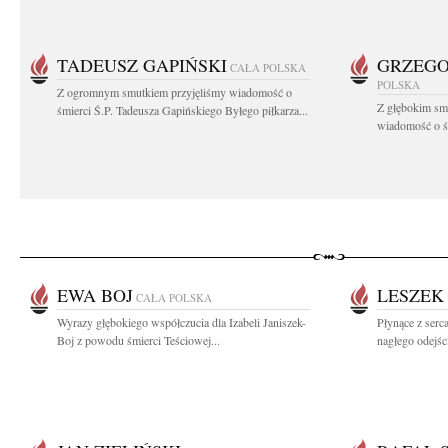
TADEUSZ GAPIŃSKI
GRZEGO
CAŁA POLSKA
POLSKA
Z ogromnym smutkiem przyjęliśmy wiadomość o
Z głębokim smu
śmierci Ś.P. Tadeusza Gapińskiego Byłego piłkarza...
wiadomość o śm
EWA BOJ
LESZEK
CAŁA POLSKA
Wyrazy głębokiego współczucia dla Izabeli Janiszek-
Płynące z ser
Boj z powodu śmierci Teściowej...
nagłego odejśc