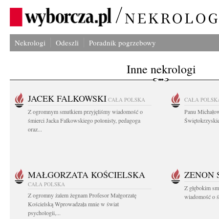
Nekrologi
Odeszli
Poradnik pogrzebowy
Inne nekrologi
JACEK FALKOWSKI
CAŁA POLSKA
CAŁA POLSK
Z ogromnym smutkiem przyjęliśmy wiadomość o
Panu Michało
śmierci Jacka Falkowskiego polonisty, pedagoga
Świętokrzyskie
oraz...
MAŁGORZATA KOŚCIELSKA
ZENON 
CAŁA POLSKA
Z głębokim smu
Z ogromny żalem żegnam Profesor Małgorzatę
wiadomość o śm
Kościelską Wprowadzała mnie w świat
psychologii,...