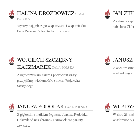
HALINA DROZDOWICZ
JAN ZIE
CAŁA
POLSKA
Z żalem przyję
Wyrazy najgłębszego współczucia i wsparcia dla
hab. Jana Zieli
Pana Prezesa Piotra Szeligi z powodu...
WOJCIECH SZCZĘSNY
JANUSZ
KACZMAREK
CAŁA POLSKA
Z wielkim żal
wieloletniego 
Z ogromnym smutkiem i poczuciem straty
przyjęliśmy wiadomość o śmierci Wojciecha
Szczęsnego...
JANUSZ PODOLAK
WŁADY
CAŁA POLSKA
Z głębokim smutkiem żegnamy Janusza Podolaka
W dniu 28 maj
Odszedł od nas skromny Człowiek, wspaniały,
wiadomość o ś
zawsze...