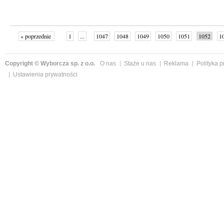
« poprzednie
1
...
1047
1048
1049
1050
1051
1052
1
...
1059
następne »
Copyright © Wyborcza sp. z o.o.
O nas
Staże u nas
Reklama
Polityka 
Ustawienia prywatności