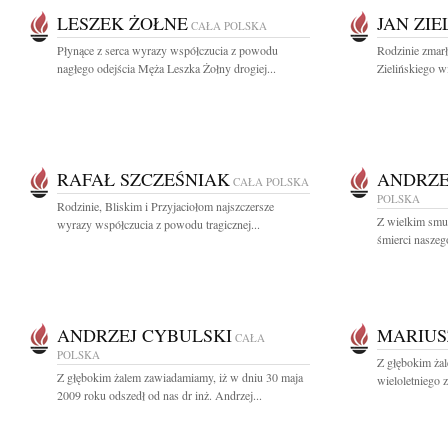
LESZEK ŻOŁNE
JAN ZIE
CAŁA POLSKA
Płynące z serca wyrazy współczucia z powodu
Rodzinie zmarł
nagłego odejścia Męża Leszka Żołny drogiej...
Zielińskiego wi
RAFAŁ SZCZEŚNIAK
ANDRZE
CAŁA POLSKA
POLSKA
Rodzinie, Bliskim i Przyjaciołom najszczersze
Z wielkim smu
wyrazy współczucia z powodu tragicznej...
śmierci naszeg
ANDRZEJ CYBULSKI
MARIUS
CAŁA
POLSKA
Z głębokim ża
Z głębokim żalem zawiadamiamy, iż w dniu 30 maja
wieloletniego 
2009 roku odszedł od nas dr inż. Andrzej...