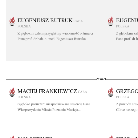
EUGENIUSZ BUTRUK
EUGENI
CAŁA
POLSKA
POLSKA
Z głębokim żalem przyjęliśmy wiadomość o śmierci
Z głębokim ża
Pana prof. dr hab. n. med. Eugeniusza Butruka...
Pana prof. dr 
MACIEJ FRANKIEWICZ
GRZEGO
CAŁA
POLSKA
POLSKA
Głęboko poruszeni niespodziewaną śmiercią Pana
Z powodu śmie
Wiceprezydenta Miasta Poznania Macieja...
Córce naszego 