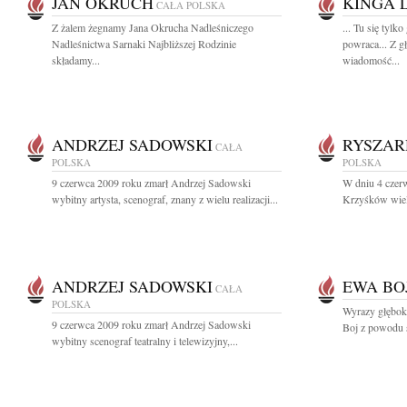
JAN OKRUCH
KINGA 
CAŁA POLSKA
Z żalem żegnamy Jana Okrucha Nadleśniczego
... Tu się tylk
Nadleśnictwa Sarnaki Najbliższej Rodzinie
powraca... Z g
składamy...
wiadomość...
ANDRZEJ SADOWSKI
RYSZA
CAŁA
POLSKA
POLSKA
9 czerwca 2009 roku zmarł Andrzej Sadowski
W dniu 4 czer
wybitny artysta, scenograf, znany z wielu realizacji...
Krzyśków wielo
ANDRZEJ SADOWSKI
EWA BO
CAŁA
POLSKA
Wyrazy głęboki
9 czerwca 2009 roku zmarł Andrzej Sadowski
Boj z powodu ś
wybitny scenograf teatralny i telewizyjny,...