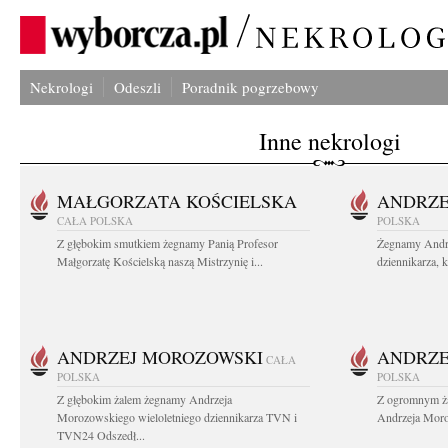
Nekrologi
Odeszli
Poradnik pogrzebowy
Inne nekrologi
MAŁGORZATA KOŚCIELSKA
ANDRZE
CAŁA POLSKA
POLSKA
Z głębokim smutkiem żegnamy Panią Profesor
Żegnamy Andr
Małgorzatę Kościelską naszą Mistrzynię i...
dziennikarza, 
ANDRZEJ MOROZOWSKI
ANDRZE
CAŁA
POLSKA
POLSKA
Z głębokim żalem żegnamy Andrzeja
Z ogromnym ża
Morozowskiego wieloletniego dziennikarza TVN i
Andrzeja Moro
TVN24 Odszedł...