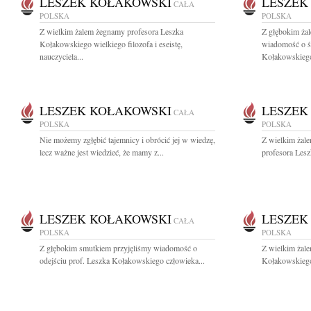
LESZEK KOŁAKOWSKI
LESZEK
CAŁA
POLSKA
POLSKA
Z wielkim żalem żegnamy profesora Leszka
Z głębokim żal
Kołakowskiego wielkiego filozofa i eseistę,
wiadomość o ś
nauczyciela...
Kołakowskiego
LESZEK KOŁAKOWSKI
LESZEK
CAŁA
POLSKA
POLSKA
Nie możemy zgłębić tajemnicy i obrócić jej w wiedzę,
Z wielkim żal
lecz ważne jest wiedzieć, że mamy z...
profesora Les
LESZEK KOŁAKOWSKI
LESZEK
CAŁA
POLSKA
POLSKA
Z głębokim smutkiem przyjęliśmy wiadomość o
Z wielkim żal
odejściu prof. Leszka Kołakowskiego człowieka...
Kołakowskiego 