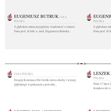
EUGENIUSZ BUTRUK
EUGENI
CAŁA
POLSKA
POLSKA
Z głębokim żalem przyjęliśmy wiadomość o śmierci
Z głębokim ża
Pana prof. dr hab. n. med. Eugeniusza Butruka...
Pana prof. dr 
LESZEK
CAŁA POLSKA
POLSKA
Drogiej Koleżance Eli Cieślik słowa otuchy i wyrazy
Dnia 17 lipca 
głębokiego współczucia z powodu...
Kołakowski wiel