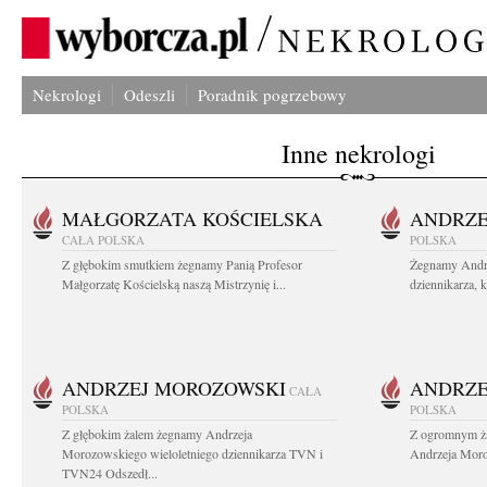
Nekrologi
Odeszli
Poradnik pogrzebowy
Inne nekrologi
MAŁGORZATA KOŚCIELSKA
ANDRZE
CAŁA POLSKA
POLSKA
Z głębokim smutkiem żegnamy Panią Profesor
Żegnamy Andr
Małgorzatę Kościelską naszą Mistrzynię i...
dziennikarza, 
ANDRZEJ MOROZOWSKI
ANDRZE
CAŁA
POLSKA
POLSKA
Z głębokim żalem żegnamy Andrzeja
Z ogromnym ża
Morozowskiego wieloletniego dziennikarza TVN i
Andrzeja Moro
TVN24 Odszedł...