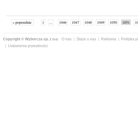
« poprzednie
1
...
1046
1047
1048
1049
1050
1051
1
...
1059
następne »
Copyright © Wyborcza sp. z o.o.
O nas
Staże u nas
Reklama
Polityka 
Ustawienia prywatności