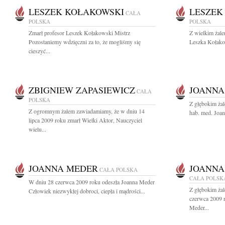
LESZEK KOŁAKOWSKI
LESZEK
CAŁA
POLSKA
POLSKA
Zmarł profesor Leszek Kołakowski Mistrz
Z wielkim żal
Pozostaniemy wdzięczni za to, że mogliśmy się
Leszka Kołakow
cieszyć...
ZBIGNIEW ZAPASIEWICZ
JOANNA
CAŁA
POLSKA
Z głębokim ża
Z ogromnym żalem zawiadamiamy, że w dniu 14
hab. med. Joan
lipca 2009 roku zmarł Wielki Aktor, Nauczyciel
wielu...
JOANNA MEDER
JOANNA
CAŁA POLSKA
CAŁA POLSK
W dniu 28 czerwca 2009 roku odeszła Joanna Meder
Z głębokim ża
Człowiek niezwykłej dobroci, ciepła i mądrości...
czerwca 2009 r
Meder...