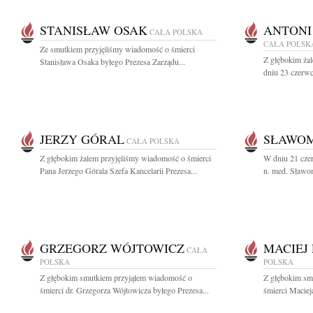
STANISŁAW OSAK
ANTONI
CAŁA POLSKA
CAŁA POLSK
Ze smutkiem przyjęliśmy wiadomość o śmierci
Z głębokim ża
Stanisława Osaka byłego Prezesa Zarządu...
dniu 23 czerwc
JERZY GÓRAL
SŁAWOM
CAŁA POLSKA
Z głębokim żalem przyjęliśmy wiadomość o śmierci
W dniu 21 czer
Pana Jerzego Górala Szefa Kancelarii Prezesa...
n. med. Sławo
GRZEGORZ WÓJTOWICZ
MACIEJ
CAŁA
POLSKA
POLSKA
Z głębokim smutkiem przyjąłem wiadomość o
Z głębokim sm
śmierci dr. Grzegorza Wójtowicza byłego Prezesa...
śmierci Maciej