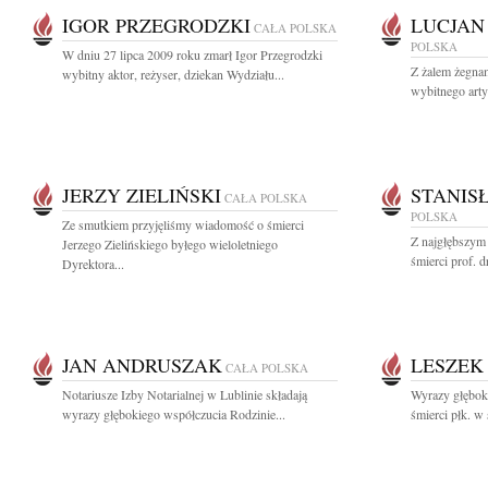
IGOR PRZEGRODZKI
LUCJAN
CAŁA POLSKA
POLSKA
W dniu 27 lipca 2009 roku zmarł Igor Przegrodzki
Z żalem żegna
wybitny aktor, reżyser, dziekan Wydziału...
wybitnego artys
JERZY ZIELIŃSKI
STANIS
CAŁA POLSKA
POLSKA
Ze smutkiem przyjęliśmy wiadomość o śmierci
Z najgłębszym
Jerzego Zielińskiego byłego wieloletniego
śmierci prof. d
Dyrektora...
JAN ANDRUSZAK
LESZEK
CAŁA POLSKA
Notariusze Izby Notarialnej w Lublinie składają
Wyrazy głębok
wyrazy głębokiego współczucia Rodzinie...
śmierci płk. w 