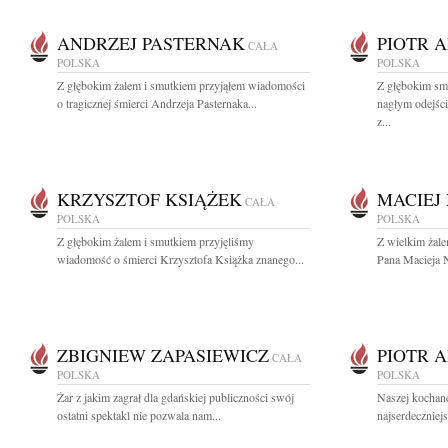
ANDRZEJ PASTERNAK
PIOTR 
CAŁA
POLSKA
POLSKA
Z głębokim żalem i smutkiem przyjąłem wiadomości
Z głębokim sm
o tragicznej śmierci Andrzeja Pasternaka...
nagłym odejści
z...
KRZYSZTOF KSIĄŻEK
MACIEJ
CAŁA
POLSKA
POLSKA
Z głębokim żalem i smutkiem przyjęliśmy
Z wielkim żal
wiadomość o śmierci Krzysztofa Książka znanego...
Pana Macieja 
ZBIGNIEW ZAPASIEWICZ
PIOTR 
CAŁA
POLSKA
POLSKA
Żar z jakim zagrał dla gdańskiej publiczności swój
Naszej kochane
ostatni spektakl nie pozwala nam...
najserdeczniej