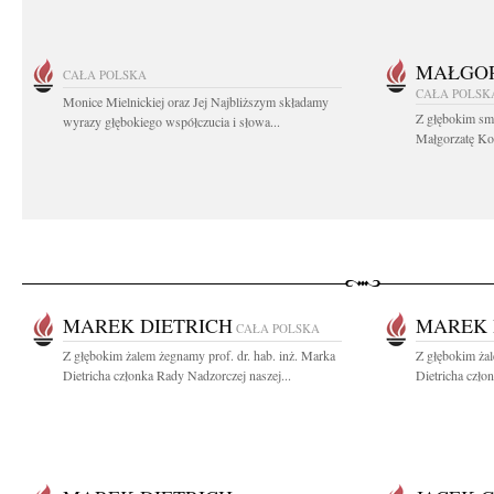
MAŁGOR
CAŁA POLSKA
CAŁA POLSK
Monice Mielnickiej oraz Jej Najbliższym składamy
Z głębokim sm
wyrazy głębokiego współczucia i słowa...
Małgorzatę Koś
MAREK DIETRICH
MAREK 
CAŁA POLSKA
Z głębokim żalem żegnamy prof. dr. hab. inż. Marka
Z głębokim żal
Dietricha członka Rady Nadzorczej naszej...
Dietricha czło