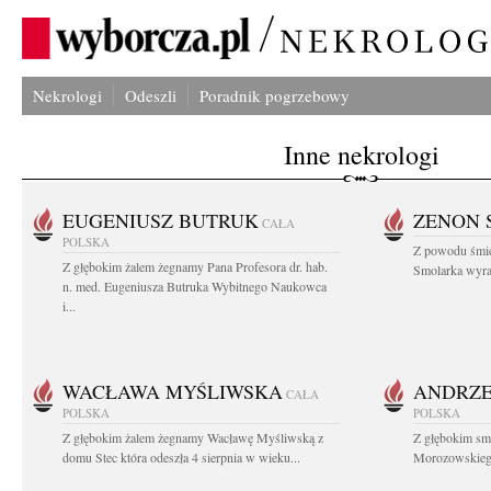
Nekrologi
Odeszli
Poradnik pogrzebowy
Inne nekrologi
EUGENIUSZ BUTRUK
ZENON 
CAŁA
POLSKA
Z powodu śmie
Z głębokim żalem żegnamy Pana Profesora dr. hab.
Smolarka wyraz
n. med. Eugeniusza Butruka Wybitnego Naukowca
i...
WACŁAWA MYŚLIWSKA
ANDRZE
CAŁA
POLSKA
POLSKA
Z głębokim żalem żegnamy Wacławę Myśliwską z
Z głębokim sm
domu Stec która odeszła 4 sierpnia w wieku...
Morozowskiego 