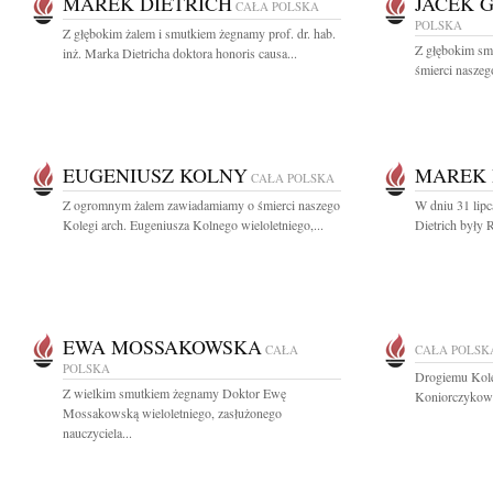
MAREK DIETRICH
JACEK 
CAŁA POLSKA
POLSKA
Z głębokim żalem i smutkiem żegnamy prof. dr. hab.
Z głębokim sm
inż. Marka Dietricha doktora honoris causa...
śmierci naszeg
EUGENIUSZ KOLNY
MAREK 
CAŁA POLSKA
Z ogromnym żalem zawiadamiamy o śmierci naszego
W dniu 31 lipc
Kolegi arch. Eugeniusza Kolnego wieloletniego,...
Dietrich były 
EWA MOSSAKOWSKA
CAŁA
CAŁA POLSK
POLSKA
Drogiemu Koled
Z wielkim smutkiem żegnamy Doktor Ewę
Koniorczykowi
Mossakowską wieloletniego, zasłużonego
nauczyciela...