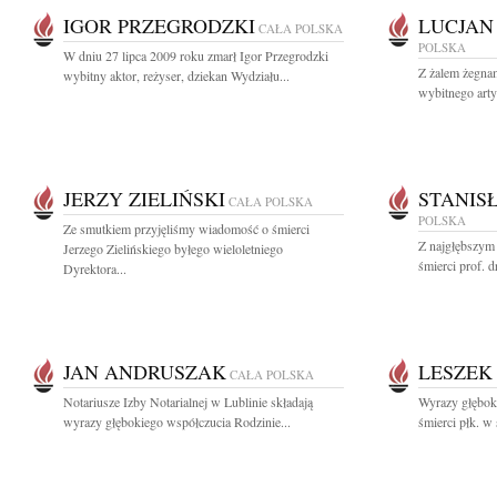
IGOR PRZEGRODZKI
LUCJAN
CAŁA POLSKA
POLSKA
W dniu 27 lipca 2009 roku zmarł Igor Przegrodzki
Z żalem żegna
wybitny aktor, reżyser, dziekan Wydziału...
wybitnego artys
JERZY ZIELIŃSKI
STANIS
CAŁA POLSKA
POLSKA
Ze smutkiem przyjęliśmy wiadomość o śmierci
Z najgłębszym
Jerzego Zielińskiego byłego wieloletniego
śmierci prof. d
Dyrektora...
JAN ANDRUSZAK
LESZEK
CAŁA POLSKA
Notariusze Izby Notarialnej w Lublinie składają
Wyrazy głębok
wyrazy głębokiego współczucia Rodzinie...
śmierci płk. w 