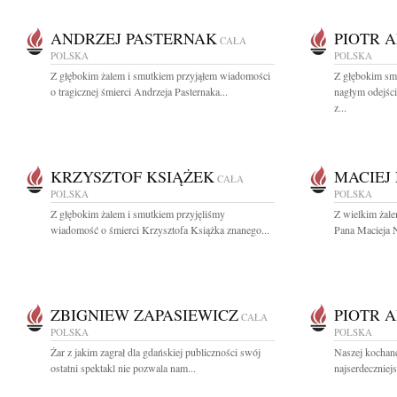
ANDRZEJ PASTERNAK
PIOTR 
CAŁA
POLSKA
POLSKA
Z głębokim żalem i smutkiem przyjąłem wiadomości
Z głębokim sm
o tragicznej śmierci Andrzeja Pasternaka...
nagłym odejści
z...
KRZYSZTOF KSIĄŻEK
MACIEJ
CAŁA
POLSKA
POLSKA
Z głębokim żalem i smutkiem przyjęliśmy
Z wielkim żal
wiadomość o śmierci Krzysztofa Książka znanego...
Pana Macieja 
ZBIGNIEW ZAPASIEWICZ
PIOTR 
CAŁA
POLSKA
POLSKA
Żar z jakim zagrał dla gdańskiej publiczności swój
Naszej kochane
ostatni spektakl nie pozwala nam...
najserdeczniej