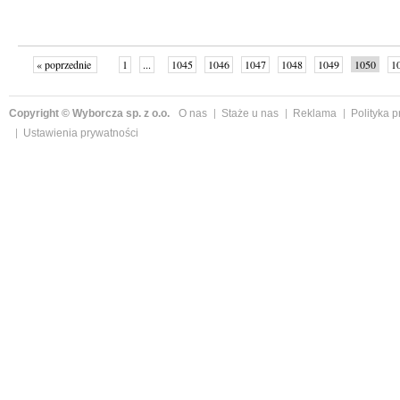
« poprzednie
1
...
1045
1046
1047
1048
1049
1050
1
...
1059
następne »
Copyright © Wyborcza sp. z o.o.
O nas
Staże u nas
Reklama
Polityka 
Ustawienia prywatności