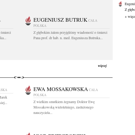
Eugeni
Z głęb
+ więc
EUGENIUSZ BUTRUK
A
CAŁA
POLSKA
 śmierci
Z głębokim żalem przyjęliśmy wiadomość o śmierci
ka...
Pana prof. dr hab. n. med. Eugeniusza Butruka...
więcej
EWA MOSSAKOWSKA
LSKA
CAŁA
POLSKA
Marek
Z wielkim smutkiem żegnamy Doktor Ewę
iej...
Mossakowską wieloletniego, zasłużonego
nauczyciela...