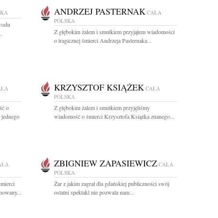
ANDRZEJ PASTERNAK
SKA
CAŁA
POLSKA
owodu
Z głębokim żalem i smutkiem przyjąłem wiadomości
.
o tragicznej śmierci Andrzeja Pasternaka...
KRZYSZTOF KSIĄŻEK
AŁA
CAŁA
POLSKA
ść o
Z głębokim żalem i smutkiem przyjęliśmy
o jednego
wiadomość o śmierci Krzysztofa Książka znanego...
ZBIGNIEW ZAPASIEWICZ
AŁA
CAŁA
POLSKA
mierci
Żar z jakim zagrał dla gdańskiej publiczności swój
nowany...
ostatni spektakl nie pozwala nam...