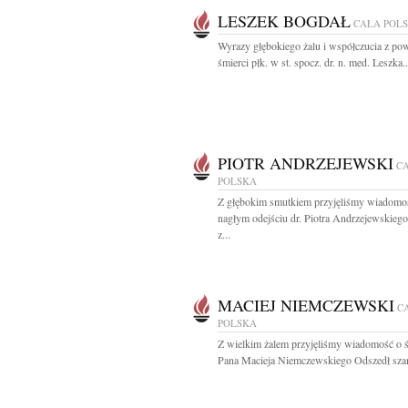
LESZEK BOGDAŁ
CAŁA POL
Wyrazy głębokiego żalu i współczucia z p
śmierci płk. w st. spocz. dr. n. med. Leszka..
PIOTR ANDRZEJEWSKI
C
POLSKA
Z głębokim smutkiem przyjęliśmy wiadomo
nagłym odejściu dr. Piotra Andrzejewskieg
z...
MACIEJ NIEMCZEWSKI
C
POLSKA
Z wielkim żalem przyjęliśmy wiadomość o ś
Pana Macieja Niemczewskiego Odszedł sza