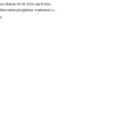
usz Butruk
06.08.2026
cała Polska
okim żalem przyjęliśmy wiadomość o...
ej