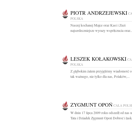
PIOTR ANDRZEJEWSKI
C
POLSKA
Naszej kochanej Majce oraz Kasi i Zuzi
najserdeczniejsze wyrazy współczucia oraz..
LESZEK KOŁAKOWSKI
CA
POLSKA
Z głębokim żalem przyjęliśmy wiadomość o
tak ważnego, nie tylko dla nas, Polaków,...
ZYGMUNT OPOŃ
CAŁA POLS
W dniu 17 lipca 2009 roku odszedł od nas 
Tata i Dziadek Zygmunt Opoń Dobroć i łaska