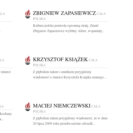
ZBIGNIEW ZAPASIEWICZ
AŁA
CAŁA
POLSKA
Kultura polska poniosła ogromną stratę. Zmarł
.
Zbigniew Zapasiewicz wybitny Aktor, wspaniały...
KRZYSZTOF KSIĄŻEK
ŁA
CAŁA
POLSKA
 śmierci
Z głębokim żalem i smutkiem przyjęliśmy
wiadomość o śmierci Krzysztofa Książka znanego...
MACIEJ NIEMCZEWSKI
KA
CAŁA
POLSKA
ukochany
Z głębokim żalem przyjęliśmy wiadomość, że w dniu
...
20 lipca 2009 roku przedwcześnie odszedł...