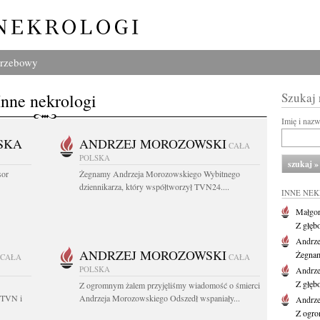
grzebowy
Inne nekrologi
Szukaj
Imię i naz
SKA
ANDRZEJ MOROZOWSKI
CAŁA
POLSKA
sor
Żegnamy Andrzeja Morozowskiego Wybitnego
dziennikarza, który współtworzył TVN24....
INNE NE
Małgor
Z głęb
Andrze
ANDRZEJ MOROZOWSKI
Żegnam
CAŁA
CAŁA
POLSKA
Andrze
Z głęb
Z ogromnym żalem przyjęliśmy wiadomość o śmierci
 TVN i
Andrzeja Morozowskiego Odszedł wspaniały...
Andrze
Z ogro