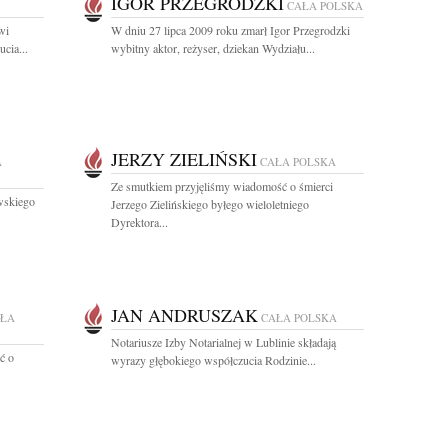
IGOR PRZEGRODZKI
CAŁA POLSKA
wi
W dniu 27 lipca 2009 roku zmarł Igor Przegrodzki
cia...
wybitny aktor, reżyser, dziekan Wydziału...
JERZY ZIELIŃSKI
A
CAŁA POLSKA
Ze smutkiem przyjęliśmy wiadomość o śmierci
wskiego
Jerzego Zielińskiego byłego wieloletniego
Dyrektora...
JAN ANDRUSZAK
ŁA
CAŁA POLSKA
Notariusze Izby Notarialnej w Lublinie składają
ć o
wyrazy głębokiego współczucia Rodzinie...