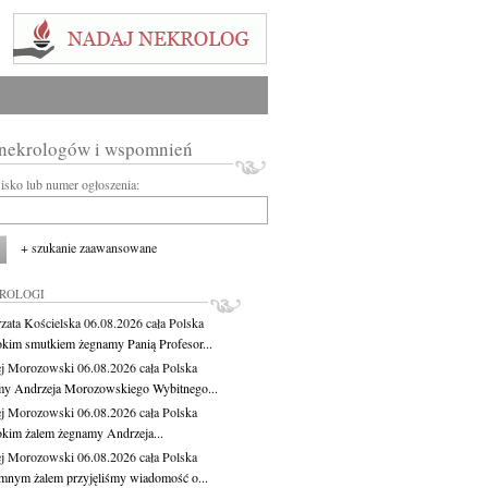
 nekrologów i wspomnień
wisko lub numer ogłoszenia:
+ szukanie zaawansowane
KROLOGI
zata Kościelska
06.08.2026
cała Polska
okim smutkiem żegnamy Panią Profesor...
j Morozowski
06.08.2026
cała Polska
y Andrzeja Morozowskiego Wybitnego...
j Morozowski
06.08.2026
cała Polska
okim żalem żegnamy Andrzeja...
j Morozowski
06.08.2026
cała Polska
mnym żalem przyjęliśmy wiadomość o...