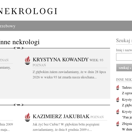
grzebowy
Inne nekrologi
Szukaj
Imię i naz
KRYSTYNA KOWANDY
ZNAŃ
WIEK: 93
POZNAŃ
amiamy,
Z głębokim żalem zawiadamiamy, że w dniu 28 lipca
2026 w wieku 93 lat zmarła nasza ukochana...
INNE NE
Tadeus
Z ogro
Kryst
Z głęb
Krysty
KAZIMIERZ JAKUBIAK
POZNAŃ
"Pan je
Zbigni
dnia 2009
Jak żyć bez Ciebie? W głębokim bólu pogrążeni
W dniu 
maja...
zawiadamiamy, że dnia 8 grudnia 2009 r....