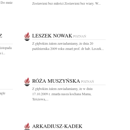
, Do mnie
Zostawieni bez miłości Zostawieni bez wiary. W...
Z
LESZEK NOWAK
POZNAŃ
Z głębokim żalem zawiadamiamy, że dnia 20
listopada
października 2009 roku zmarł prof. dr hab. Leszek...
i...
RÓŻA MUSZYŃSKA
POZNAŃ
Z głębokim żalem zawiadamiamy, że w dniu
agle
17.10.2009 r. zmarła nasza kochana Mama,
Teściowa,...
ARKADIUSZ-KADEK