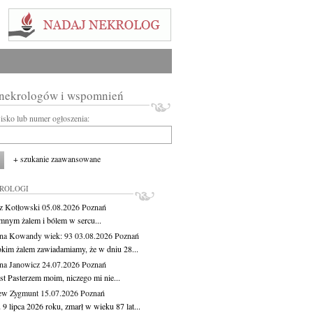
 nekrologów i wspomnień
wisko lub numer ogłoszenia:
+ szukanie zaawansowane
KROLOGI
z Kotłowski
05.08.2026
Poznań
mnym żalem i bólem w sercu...
yna Kowandy
wiek: 93
03.08.2026
Poznań
okim żalem zawiadamiamy, że w dniu 28...
na Janowicz
24.07.2026
Poznań
st Pasterzem moim, niczego mi nie...
ew Zygmunt
15.07.2026
Poznań
9 lipca 2026 roku, zmarł w wieku 87 lat...