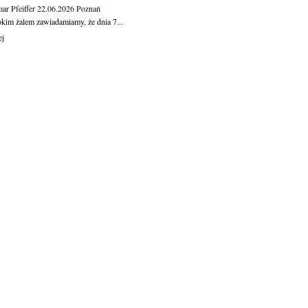
ar Pfeiffer
22.06.2026
Poznań
okim żalem zawiadamiamy, że dnia 7...
ej