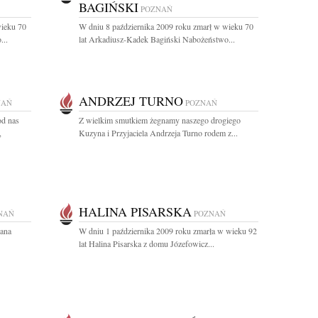
BAGIŃSKI
POZNAŃ
wieku 70
W dniu 8 października 2009 roku zmarł w wieku 70
...
lat Arkadiusz-Kadek Bagiński Nabożeństwo...
ANDRZEJ TURNO
NAŃ
POZNAŃ
od nas
Z wielkim smutkiem żegnamy naszego drogiego
,
Kuzyna i Przyjaciela Andrzeja Turno rodem z...
HALINA PISARSKA
NAŃ
POZNAŃ
Pana
W dniu 1 października 2009 roku zmarła w wieku 92
lat Halina Pisarska z domu Józefowicz...