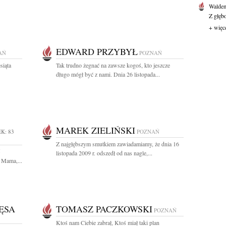
Waldem
Z głęb
+ więc
EDWARD PRZYBYŁ
AŃ
POZNAŃ
siąta
Tak trudno żegnać na zawsze kogoś, kto jeszcze
długo mógł być z nami. Dnia 26 listopada...
MAREK ZIELIŃSKI
K: 83
POZNAŃ
Z najgłębszym smutkiem zawiadamiamy, że dnia 16
5
listopada 2009 r. odszedł od nas nagle,...
 Mama,...
ĘSA
TOMASZ PACZKOWSKI
POZNAŃ
Ktoś nam Ciebie zabrał, Ktoś miał taki plan