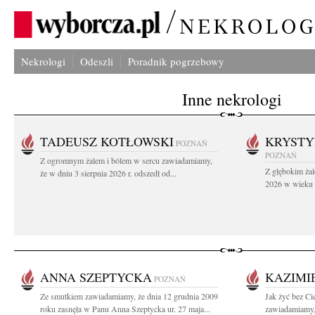
Nekrologi
Odeszli
Poradnik pogrzebowy
Inne nekrologi
TADEUSZ KOTŁOWSKI
KRYST
POZNAŃ
POZNAŃ
Z ogromnym żalem i bólem w sercu zawiadamiamy,
Z głębokim żal
że w dniu 3 sierpnia 2026 r. odszedł od...
2026 w wieku 9
ANNA SZEPTYCKA
KAZIMI
POZNAŃ
Ze smutkiem zawiadamiamy, że dnia 12 grudnia 2009
Jak żyć bez Ci
roku zasnęła w Panu Anna Szeptycka ur. 27 maja...
zawiadamiamy, 