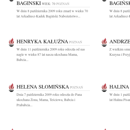
BAGINSKI
BAGIŃS
WIEK: 70
POZNAŃ
W dniu 8 października 2009 roku zmarł w wieku 70
W dniu 8 paźd
lat Arkadiusz-Kadek Bagiński Nabożeństwo...
lat Arkadiusz
HENRYKA KAŁUŻNA
ANDRZE
POZNAŃ
W dniu 11 października 2009 roku odeszła od nas
Z wielkim smu
nagle w wieku 87 lat nasza ukochana Mama,
Kuzyna i Przyj
Babcia...
HELENA SŁOMIŃSKA
HALINA
POZNAŃ
Dnia 7 października 2009 roku odeszła do Pana
W dniu 1 paźd
ukochana Żona, Mama, Teściowa, Babcia i
lat Halina Pis
Prababcia...