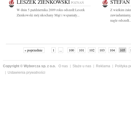
LESZEK ZIENKOWSKI
STEFAN
POZNAŃ
W dniu 5 października 2009 roku odszedł Leszek
Z wielkim żal
Zienkowski mój ukochany Mąż i wspaniały...
zawiadamiamy,
nagle odszedł..
« poprzednie
1
...
100
101
102
103
104
105
Copyright © Wyborcza sp. z o.o.
O nas
Staże u nas
Reklama
Polityka 
Ustawienia prywatności