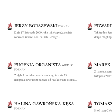
JERZY BORSZEWSKI
EDWARD
POZNAŃ
Dnia 17 listopada 2009 roku minęła pięćdziesiąta
Tak trudno żeg
rocznica śmierci doc. dr. hab. Jerzego...
długo mógł być
EUGENIA ORGANISTA
MAREK 
WIEK: 83
POZNAŃ
Z najgłębszym
Z głębokim żalem zawiadamiamy, że dnia 25
listopada 2009 
listopada 2009 roku odeszła od nas kochana Mama,...
HALINA GAWROŃSKA-KĘSA
TOMASZ
POZNAŃ
Ktoś nam Ciebi