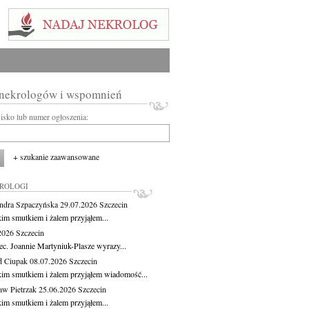
 nekrologów i wspomnień
wisko lub numer ogłoszenia:
+ szukanie zaawansowane
KROLOGI
ndra Szpaczyńska
29.07.2026
Szczecin
kim smutkiem i żalem przyjąłem...
.2026
Szczecin
ec. Joannie Martyniuk-Plasze wyrazy...
d Ciupak
08.07.2026
Szczecin
kim smutkiem i żalem przyjąłem wiadomość...
aw Pietrzak
25.06.2026
Szczecin
kim smutkiem i żalem przyjąłem...