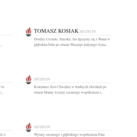
TOMASZ KOSIAK
SZCZECIN
Drodzy Urszulo, Staszku, Izo łączymy się z Wami w
..
głębokim bólu po stracie Waszego jedynego Syna...
SZCZECIN
 to
Koleżance Zosi Chwalisz w trudnych chwilach po
...
stracie Mamy wyrazy szczerego współczucia i...
SZCZECIN
ść o
Wyrazy szczerego i głębokiego współczucia Pani