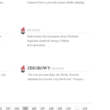
na...
Jolancie Fuerst z powodu śmierci Matki składają...
SZCZECIN
go
Rada Gminy Rewal pragnie złożyć Rodzinie
..
tragicznie zmarłych Jerzego i Haliny
Kowalewskich...
ZBIOROWY
SZCZECIN
i jej
"Nie czas jest nam dany, ale chwila. Naszym
.
zadaniem jest uczynić z tej chwili czas" Georges...
02
103
104
105
106
107
108
109
110
...
134