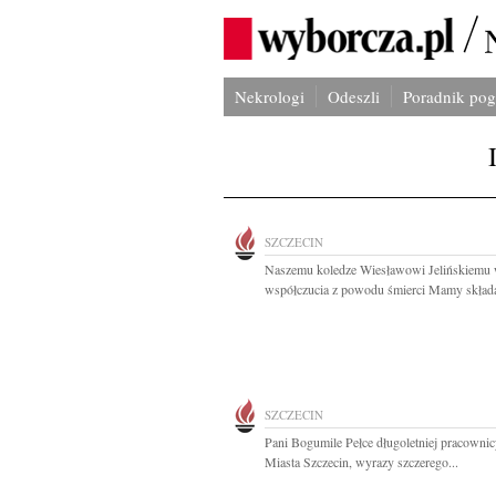
Nekrologi
Odeszli
Poradnik po
SZCZECIN
Naszemu koledze Wiesławowi Jelińskiemu
współczucia z powodu śmierci Mamy składaj
SZCZECIN
Pani Bogumile Pełce długoletniej pracowni
Miasta Szczecin, wyrazy szczerego...