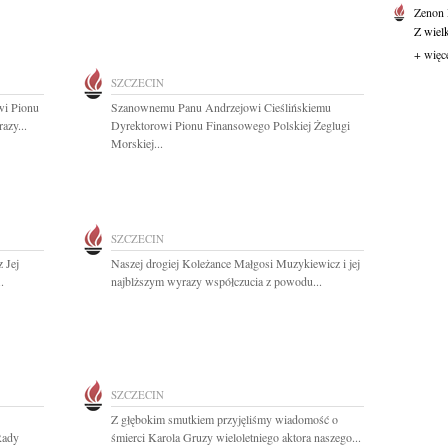
Zenon
Z wiel
+ więc
SZCZECIN
wi Pionu
Szanownemu Panu Andrzejowi Cieślińskiemu
azy...
Dyrektorowi Pionu Finansowego Polskiej Żeglugi
Morskiej...
SZCZECIN
 Jej
Naszej drogiej Koleżance Małgosi Muzykiewicz i jej
.
najblższym wyrazy współczucia z powodu...
SZCZECIN
Z głębokim smutkiem przyjęliśmy wiadomość o
Rady
śmierci Karola Gruzy wieloletniego aktora naszego...