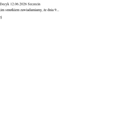
 Decyk
12.06.2026
Szczecin
kim smutkiem zawiadamiamy, że dnia 9...
ej