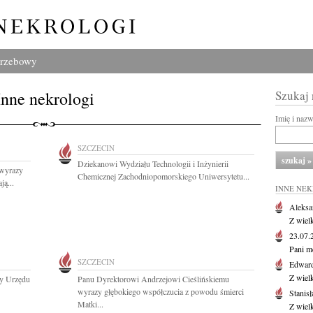
grzebowy
Inne nekrologi
Szukaj
Imię i naz
SZCZECIN
Dziekanowi Wydziału Technologii i Inżynierii
 wyrazy
Chemicznej Zachodniopomorskiego Uniwersytetu...
ą...
INNE NE
Aleksa
Z wiel
23.07
Pani m
SZCZECIN
Edwar
Z wiel
cy Urzędu
Panu Dyrektorowi Andrzejowi Cieślińskiemu
wyrazy głębokiego współczucia z powodu śmierci
Stanisł
Matki...
Z wiel