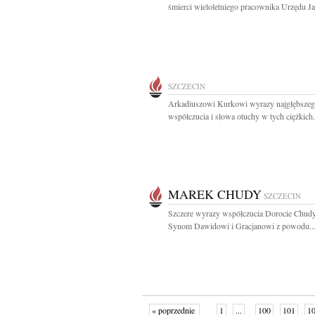
śmierci wieloletniego pracownika Urzędu Ja
SZCZECIN
Arkadiuszowi Kurkowi wyrazy najgłębsze
współczucia i słowa otuchy w tych ciężkich.
MAREK CHUDY
SZCZECIN
Szczere wyrazy współczucia Dorocie Chudy 
Synom Dawidowi i Gracjanowi z powodu..
« poprzednie
1
...
100
101
1