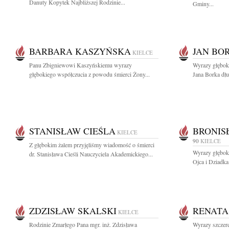
Danuty Kopytek Najbliższej Rodzinie...
Gminy...
BARBARA KASZYŃSKA
JAN BO
KIELCE
Panu Zbigniewowi Kaszyńskiemu wyrazy
Wyrazy głębok
głębokiego współczucia z powodu śmierci Żony...
Jana Borka dłu
STANISŁAW CIEŚLA
BRONIS
KIELCE
90
KIELCE
Z głębokim żalem przyjęliśmy wiadomość o śmierci
Wyrazy głębok
dr. Stanisława Cieśli Nauczyciela Akademickiego...
Ojca i Dziadka
ZDZISŁAW SKALSKI
RENATA
KIELCE
Rodzinie Zmarłego Pana mgr. inż. Zdzisława
Wyrazy szczer