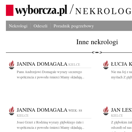
Nekrologi
Odeszli
Poradnik pogrzebowy
Inne nekrologi
JANINA DOMAGAŁA
ŁUCJA 
KIELCE
Panu Andrzejowi Domagale wyrazy szczerego
Nie ma Jej z n
współczucia z powodu śmierci Mamy składają...
myślach Z głęb
JANINA DOMAGAŁA
JAN LE
WIEK: 88
KIELCE
KIELCE
Joasi Grześ z Rodziną wyrazy głębokiego żalu i
Z głębokim ża
współczucia z powodu śmierci Mamy składają...
odszedł od nas