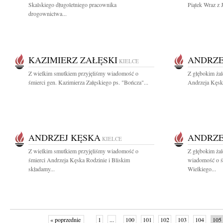
Skalskiego długoletniego pracownika
Piątek Wraz z 
drogownictwa...
KAZIMIERZ ZAŁĘSKI
ANDRZE
KIELCE
Z wielkim smutkiem przyjęliśmy wiadomość o
Z głębokim ża
śmierci gen. Kazimierza Załęskiego ps. "Bończa"...
Andrzeja Kęsk
ANDRZEJ KĘSKA
ANDRZE
KIELCE
Z wielkim smutkiem przyjęliśmy wiadomość o
Z głębokim żal
śmierci Andrzeja Kęska Rodzinie i Bliskim
wiadomość o ś
składamy...
Wielkiego...
« poprzednie
1
...
100
101
102
103
104
105