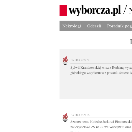
Nekrologi
Odeszli
Poradnik po
BYDGOSZCZ
Sylwii Kramkowskiej wraz z Rodziną wyra
głębokiego współczucia z powodu śmierci 
BYDGOSZCZ
Szanownemu Koledze Jackowi Elminowsk
nauczycielowi ZS nr 22 we Wrocławiu oraz