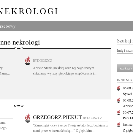
grzebowy
Inne nekrologi
Szukaj
Imię i naz
BYDGOSZCZ
zy
Arlecie Stanisławskiej oraz Jej Najbliższym
Mamy...
składamy wyrazy głębokiego współczucia i...
INNE NE
06.08
Sylwii
05.08
Arlecie
30.07
GRZEGORZ PIEKUT
BYDGOSZCZ
Pani El
iemu
Janusz
"Zamknąłeś oczy i serce Twoje ustało, lecz będziesz z
 Jego
Z głęb
nami przez wieczność całą...." Z głębokim...