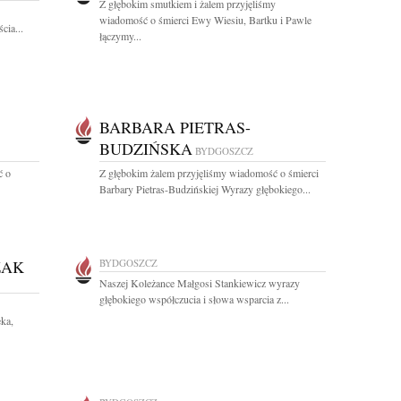
Z głębokim smutkiem i żalem przyjęliśmy
wiadomość o śmierci Ewy Wiesiu, Bartku i Pawle
cia...
łączymy...
BARBARA PIETRAS-
BUDZIŃSKA
BYDGOSZCZ
ć o
Z głębokim żalem przyjęliśmy wiadomość o śmierci
Barbary Pietras-Budzińskiej Wyrazy głębokiego...
ZAK
BYDGOSZCZ
Naszej Koleżance Małgosi Stankiewicz wyrazy
głębokiego współczucia i słowa wsparcia z...
ka,