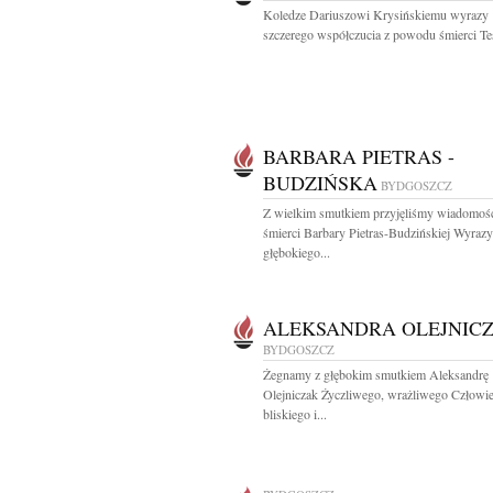
Koledze Dariuszowi Krysińskiemu wyrazy
szczerego współczucia z powodu śmierci Teś
BARBARA PIETRAS -
BUDZIŃSKA
BYDGOSZCZ
Z wielkim smutkiem przyjęliśmy wiadomoś
śmierci Barbary Pietras-Budzińskiej Wyrazy
głębokiego...
ALEKSANDRA OLEJNIC
BYDGOSZCZ
Żegnamy z głębokim smutkiem Aleksandrę
Olejniczak Życzliwego, wrażliwego Człowie
bliskiego i...