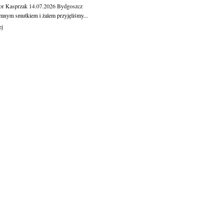
or Kasprzak
14.07.2026
Bydgoszcz
mnym smutkiem i żalem przyjęliśmy...
ej