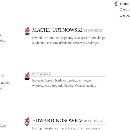
Heliod
Z ogro
+ więc
MACIEJ URTNOWSKI
BYDGOSZCZ
i
Z wielkim smutkiem żegnamy Macieja Urtnowskiego
ą...
Rodzinie i Bliskim składamy wyrazy głębokiego...
BYDGOSZCZ
CZ
Koledze Janowi Kądzieli serdeczne wyrazy
 śmierci
współczucia z powodu śmierci Ojca składają...
go...
EDWARD NOSOWICZ
BYDGOSZCZ
 Ojca
Patricji i Wojtkowi oraz Ich Rodzinie najszczersze