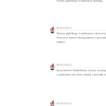
wyrazy głębokiego współczucia składają...
BYDGOSZCZ
Wyrazy głębokiego współczucia i słowa wsp
Prezesowi Janowi Skotarczakowi z powodu
śmierci...
BYDGOSZCZ
Krzysztofowi Zielińskiemu wyrazy szczere
współczucia oraz słowa otuchy z powodu śmi
BYDGOSZCZ