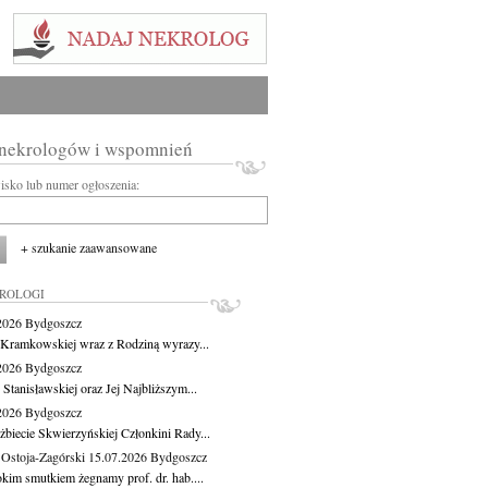
 nekrologów i wspomnień
wisko lub numer ogłoszenia:
+ szukanie zaawansowane
KROLOGI
.2026
Bydgoszcz
 Kramkowskiej wraz z Rodziną wyrazy...
.2026
Bydgoszcz
 Stanisławskiej oraz Jej Najbliższym...
.2026
Bydgoszcz
żbiecie Skwierzyńskiej Członkini Rady...
 Ostoja-Zagórski
15.07.2026
Bydgoszcz
okim smutkiem żegnamy prof. dr. hab....