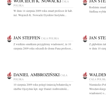
WOJCIECH K. NOWACKI
JAN STE
CAŁA
POLSKA
Rodzinie zmarł
W dniu 14 sierpnia 2009 roku zmarł profesor dr hab.
Steffena wybit
inż. Wojciech K. Nowacki Dyrektor Instytutu...
JAN STEFFEN
JAN ST
CAŁA POLSKA
Z wielkim smutkiem przyjęliśmy wiadomość, że 10
Z głębokim ża
sierpnia 2009 roku odszedł do domu Pana profesor...
w dniu 10 sierp
DANIEL AMBROZIŃSKI
WALDE
CAŁA
POLSKA
CAŁA POLSK
10 sierpnia 2009 roku poległ śmiercią bohaterską w
Niemiecko-Pol
służbie Ojczyźnie kpt. mgr Daniel Ambroziński...
Wrocławskiego
wiadomość o..