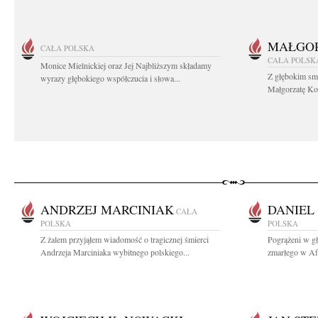
MAŁGOR
CAŁA POLSKA
CAŁA POLSK
Monice Mielnickiej oraz Jej Najbliższym składamy
Z głębokim sm
wyrazy głębokiego współczucia i słowa...
Małgorzatę Koś
ANDRZEJ MARCINIAK
DANIEL
CAŁA
POLSKA
POLSKA
Z żalem przyjąłem wiadomość o tragicznej śmierci
Pogrążeni w g
Andrzeja Marciniaka wybitnego polskiego...
zmarłego w Afg