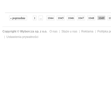
« poprzednie
1
...
1044
1045
1046
1047
1048
1049
1
...
1059
następne »
Copyright © Wyborcza sp. z o.o.
O nas
Staże u nas
Reklama
Polityka 
Ustawienia prywatności