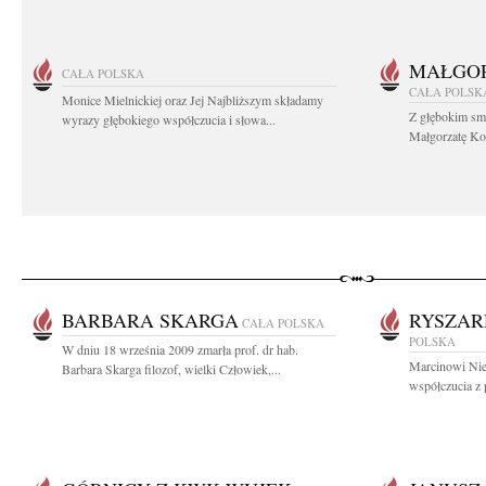
MAŁGOR
CAŁA POLSKA
CAŁA POLSK
Monice Mielnickiej oraz Jej Najbliższym składamy
Z głębokim sm
wyrazy głębokiego współczucia i słowa...
Małgorzatę Koś
BARBARA SKARGA
RYSZAR
CAŁA POLSKA
POLSKA
W dniu 18 września 2009 zmarła prof. dr hab.
Marcinowi Nie
Barbara Skarga filozof, wielki Człowiek,...
współczucia z 