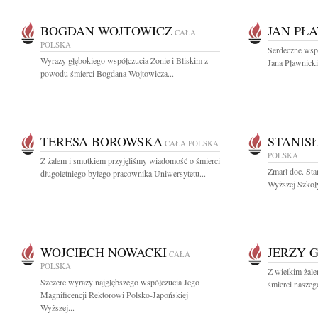
BOGDAN WOJTOWICZ
JAN PŁ
CAŁA
POLSKA
Serdeczne wsp
Wyrazy głębokiego współczucia Żonie i Bliskim z
Jana Pławnicki
powodu śmierci Bogdana Wojtowicza...
TERESA BOROWSKA
STANIS
CAŁA POLSKA
POLSKA
Z żalem i smutkiem przyjęliśmy wiadomość o śmierci
Zmarł doc. St
długoletniego byłego pracownika Uniwersytetu...
Wyższej Szkoły
WOJCIECH NOWACKI
JERZY 
CAŁA
POLSKA
Z wielkim żale
Szczere wyrazy najgłębszego współczucia Jego
śmierci naszeg
Magnificencji Rektorowi Polsko-Japońskiej
Wyższej...