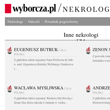
Nekrologi
Odeszli
Poradnik pogrzebowy
Inne nekrologi
EUGENIUSZ BUTRUK
ZENON 
CAŁA
POLSKA
Z powodu śmie
Z głębokim żalem żegnamy Pana Profesora dr. hab.
Smolarka wyraz
n. med. Eugeniusza Butruka Wybitnego Naukowca
i...
WACŁAWA MYŚLIWSKA
ANDRZE
CAŁA
POLSKA
POLSKA
Z głębokim żalem żegnamy Wacławę Myśliwską z
Z głębokim sm
domu Stec która odeszła 4 sierpnia w wieku...
Morozowskiego 