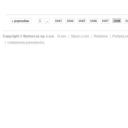
« poprzednie
1
...
1043
1044
1045
1046
1047
1048
1
...
1059
następne »
Copyright © Wyborcza sp. z o.o.
O nas
Staże u nas
Reklama
Polityka 
Ustawienia prywatności