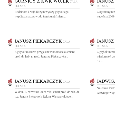
GÓRNICY Z KWK WUJEK
JANUSZ
CAŁA
POLSKA
POLSKA
Rodzinom i Najbliższym wyrazy głębokiego
Z ogromnym ża
współczucia z powodu tragicznej śmierci...
września 2009 r
JANUSZ PIEKARCZYK
JANUSZ
CAŁA
POLSKA
POLSKA
Z głębokim żalem przyjęłam wiadomość o śmierci
Z głębokim żal
prof. dr. hab. n. med. Janusza Piekarczyka...
wiadomość, że 
h.c....
JANUSZ PIEKARCZYK
JADWIG
CAŁA
POLSKA
Naszemu Part
W dniu 17 września 2009 roku zmarł prof. dr hab. dr
szczerego wsp
h.c. Janusz Piekarczyk Rektor Warszawskiego...