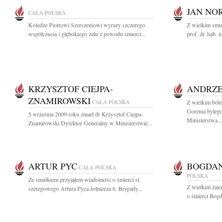
JAN NO
CAŁA POLSKA
Koledze Piotrowi Szerszeniowi wyrazy szczerego
Z wielkim smut
współczucia i głębokiego żalu z powodu śmierci...
prof. dr. hab. 
KRZYSZTOF CIEJPA-
ANDRZE
ZNAMIROWSKI
CAŁA POLSKA
Z wielkim ból
Gorenia byłego
5 września 2009 roku zmarł dr Krzysztof Ciejpa-
Ministerstwa...
Znamirowski Dyrektor Generalny w Ministerstwie...
ARTUR PYC
BOGDAN
CAŁA POLSKA
POLSKA
Ze smutkiem przyjąłem wiadomość o śmierci st.
Z wielkim żal
szeregowego Artura Pyca żołnierza 6. Brygady...
o śmierci Bogd