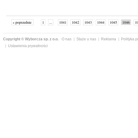
« poprzednie
1
...
1041
1042
1043
1044
1045
1046
1
...
1059
następne »
Copyright © Wyborcza sp. z o.o.
O nas
Staże u nas
Reklama
Polityka 
Ustawienia prywatności