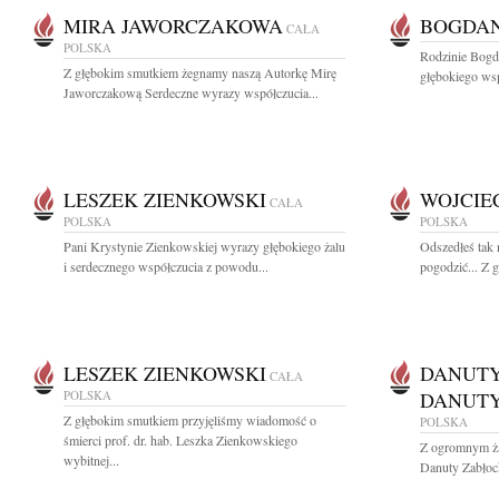
MIRA JAWORCZAKOWA
BOGDAN
CAŁA
POLSKA
Rodzinie Bogd
Z głębokim smutkiem żegnamy naszą Autorkę Mirę
głębokiego wsp
Jaworczakową Serdeczne wyrazy współczucia...
LESZEK ZIENKOWSKI
WOJCIE
CAŁA
POLSKA
POLSKA
Pani Krystynie Zienkowskiej wyrazy głębokiego żalu
Odszedłeś tak n
i serdecznego współczucia z powodu...
pogodzić... Z 
LESZEK ZIENKOWSKI
DANUTY
CAŁA
POLSKA
DANUTY
Z głębokim smutkiem przyjęliśmy wiadomość o
POLSKA
śmierci prof. dr. hab. Leszka Zienkowskiego
Z ogromnym ża
wybitnej...
Danuty Zabłock