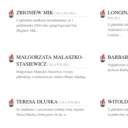
ZBIGNIEW MIK
LONGIN
CAŁA POLSKA
POLSKA
Z głębokim smutkiem zawiadamiamy, że 1
Z głębokim żal
października 2009 roku zginął tragicznie Pan
wiadomość o śm
Zbigniew Mik...
Longiny...
MAŁGORZATA MAŁASZKO-
BARBAR
STASIEWICZ
CAŁA POLSKA
Najgłębszym ża
profesor Barba
Małgorzacie Małaszko-Stasiewicz wyrazy
głębokiego współczucia po śmierci Mamy składają...
TERESA DŁUSKA
WITOLD
CAŁA POLSKA
Ze smutkiem i z poczuciem wielkiej straty żegnam
Z głębokim ża
Teresę Dłuską z którą przez 46 lat, w...
współtwórcy pol