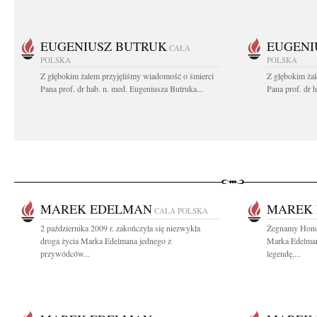
EUGENIUSZ BUTRUK
EUGENI
CAŁA
POLSKA
POLSKA
Z głębokim żalem przyjęliśmy wiadomość o śmierci
Z głębokim ża
Pana prof. dr hab. n. med. Eugeniusza Butruka...
Pana prof. dr 
MAREK EDELMAN
MAREK
CAŁA POLSKA
2 października 2009 r. zakończyła się niezwykła
Żegnamy Hono
droga życia Marka Edelmana jednego z
Marka Edelman
przywódców...
legendę,...