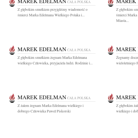
MAREK EDELMAN
MAREK
CAŁA POLSKA
Z głębokim smutkiem przyjęliśmy wiadomość o
Z głębokim sm
śmierci Marka Edelmana Wielkiego Polaka i...
śmierci Mark
Miasta...
MAREK EDELMAN
MAREK
CAŁA POLSKA
Z głębokim smutkiem żegnam Marka Edelmana
Żegnamy docen
wielkiego Człowieka, przyjaciela ludzi. Rodzinie i...
wieloletniego P
MAREK EDELMAN
MAREK
CAŁA POLSKA
Z żalem żegnam Marka Edelmana wielkiego i
Z głębokim ża
dobrego Człowieka Paweł Piskorski
wielkiego i do