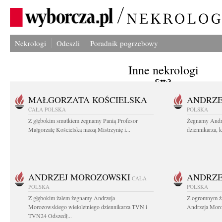
Nekrologi
Odeszli
Poradnik pogrzebowy
Inne nekrologi
MAŁGORZATA KOŚCIELSKA
ANDRZE
CAŁA POLSKA
POLSKA
Z głębokim smutkiem żegnamy Panią Profesor
Żegnamy Andr
Małgorzatę Kościelską naszą Mistrzynię i...
dziennikarza, 
ANDRZEJ MOROZOWSKI
ANDRZE
CAŁA
POLSKA
POLSKA
Z głębokim żalem żegnamy Andrzeja
Z ogromnym ża
Morozowskiego wieloletniego dziennikarza TVN i
Andrzeja Moro
TVN24 Odszedł...