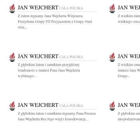
JAN WEJCHERT
JAN WE
CAŁA POLSKA
Z żalem żegnamy Jana Wejcherta Wizjonera,
Z wielkim żal
Prezydenta Grupy ITI Przyjaciołom z Grupy Onet
wielkiego serca
oraz...
JAN WEJCHERT
JAN WE
CAŁA POLSKA
Z głębokim żalem i smutkiem przyjęliśmy
Z wielkim smu
wiadomość o śmierci Pana Jana Wejcherta
śmierci Jana We
wybitnego...
Grupy...
JAN WEJCHERT
JAN WE
CAŁA POLSKA
Z głębokim żalem i smutkiem żegnamy Pana Prezesa
Z głębokim sm
Jana Wejcherta Bez Jego wizji i konsekwencji...
niespodziewane