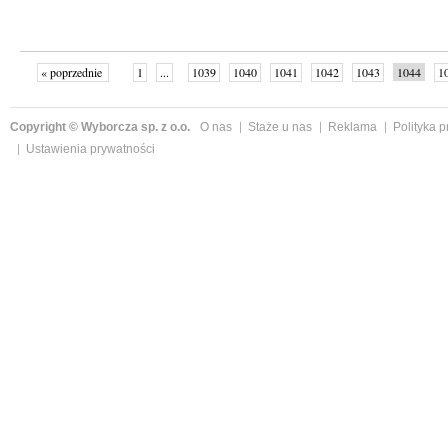
« poprzednie
1
...
1039
1040
1041
1042
1043
1044
1
...
1059
następne »
Copyright © Wyborcza sp. z o.o.
O nas
Staże u nas
Reklama
Polityka 
Ustawienia prywatności