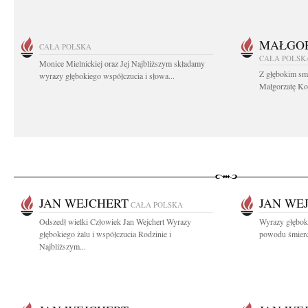
MAŁGOR
CAŁA POLSKA
CAŁA POLSK
Monice Mielnickiej oraz Jej Najbliższym składamy
Z głębokim sm
wyrazy głębokiego współczucia i słowa...
Małgorzatę Koś
JAN WEJCHERT
JAN WE
CAŁA POLSKA
Odszedł wielki Człowiek Jan Wejchert Wyrazy
Wyrazy głęboki
głębokiego żalu i współczucia Rodzinie i
powodu śmierci
Najbliższym...