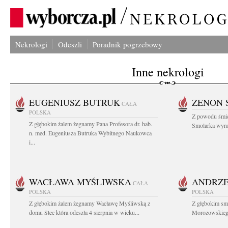
Nekrologi
Odeszli
Poradnik pogrzebowy
Inne nekrologi
EUGENIUSZ BUTRUK
ZENON 
CAŁA
POLSKA
Z powodu śmie
Z głębokim żalem żegnamy Pana Profesora dr. hab.
Smolarka wyraz
n. med. Eugeniusza Butruka Wybitnego Naukowca
i...
WACŁAWA MYŚLIWSKA
ANDRZE
CAŁA
POLSKA
POLSKA
Z głębokim żalem żegnamy Wacławę Myśliwską z
Z głębokim sm
domu Stec która odeszła 4 sierpnia w wieku...
Morozowskiego 