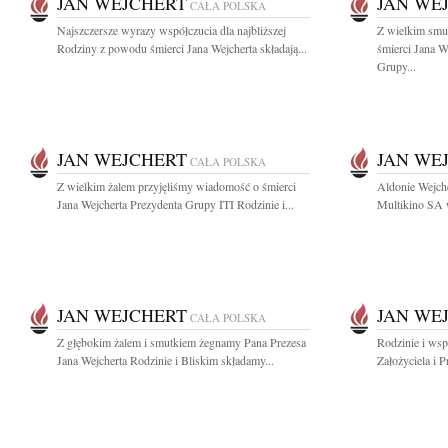
JAN WEJCHERT
JAN WE
CAŁA POLSKA
Najszczersze wyrazy współczucia dla najbliższej
Z wielkim smu
Rodziny z powodu śmierci Jana Wejcherta składają...
śmierci Jana W
Grupy...
JAN WEJCHERT
JAN WE
CAŁA POLSKA
Z wielkim żalem przyjęliśmy wiadomość o śmierci
Aldonie Wejch
Jana Wejcherta Prezydenta Grupy ITI Rodzinie i...
Multikino SA 
JAN WEJCHERT
JAN WE
CAŁA POLSKA
Z głębokim żalem i smutkiem żegnamy Pana Prezesa
Rodzinie i ws
Jana Wejcherta Rodzinie i Bliskim składamy...
Założyciela i 