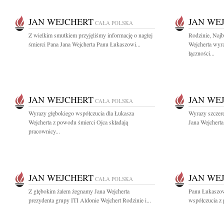
JAN WEJCHERT
JAN WE
CAŁA POLSKA
Z wielkim smutkiem przyjęliśmy informację o nagłej
Rodzinie, Naj
śmierci Pana Jana Wejcherta Panu Łukaszowi...
Wejcherta wyra
łączności...
JAN WEJCHERT
JAN WE
CAŁA POLSKA
Wyrazy głębokiego współczucia dla Łukasza
Wyrazy szczer
Wejcherta z powodu śmierci Ojca składają
Jana Wejcherta
pracownicy...
JAN WEJCHERT
JAN WE
CAŁA POLSKA
Z głębokim żalem żegnamy Jana Wejcherta
Panu Łukaszow
prezydenta grupy ITI Aldonie Wejchert Rodzinie i...
współczucia z 