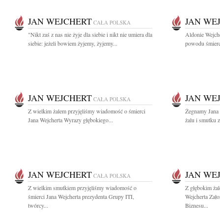
JAN WEJCHERT
JAN WE
CAŁA POLSKA
"Nikt zaś z nas nie żyje dla siebie i nikt nie umiera dla
Aldonie Wejche
siebie: jeżeli bowiem żyjemy, żyjemy...
powodu śmierci
JAN WEJCHERT
JAN WE
CAŁA POLSKA
Z wielkim żalem przyjęliśmy wiadomość o śmierci
Żegnamy Jana 
Jana Wejcherta Wyrazy głębokiego...
żalu i smutku z
JAN WEJCHERT
JAN WE
CAŁA POLSKA
Z wielkim smutkiem przyjęliśmy wiadomość o
Z głębokim ża
śmierci Jana Wejcherta prezydenta Grupy ITI,
Wejcherta Zało
twórcy...
Biznesu...