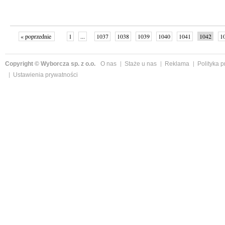
« poprzednie
1
...
1037
1038
1039
1040
1041
1042
1
...
1059
następne »
Copyright © Wyborcza sp. z o.o.
O nas
Staże u nas
Reklama
Polityka 
Ustawienia prywatności