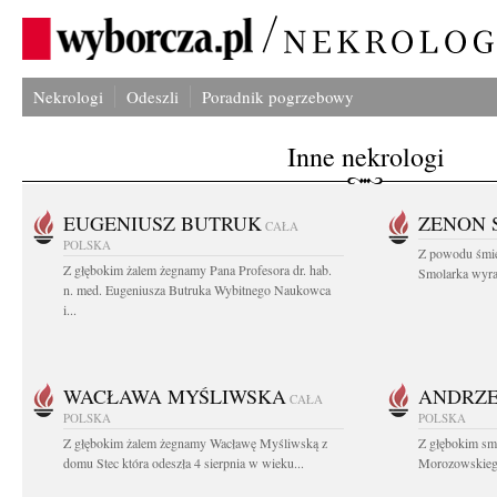
Nekrologi
Odeszli
Poradnik pogrzebowy
Inne nekrologi
EUGENIUSZ BUTRUK
ZENON 
CAŁA
POLSKA
Z powodu śmie
Z głębokim żalem żegnamy Pana Profesora dr. hab.
Smolarka wyraz
n. med. Eugeniusza Butruka Wybitnego Naukowca
i...
WACŁAWA MYŚLIWSKA
ANDRZE
CAŁA
POLSKA
POLSKA
Z głębokim żalem żegnamy Wacławę Myśliwską z
Z głębokim sm
domu Stec która odeszła 4 sierpnia w wieku...
Morozowskiego 