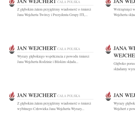
JAN WEJCHERT
JAN WE
CAŁA POLSKA
Z głębokim żalem przyjęliśmy wiadomość o śmierci
Wstrząśnięci w
Jana Wejcherta Twórcy i Prezydenta Grupy ITI,...
Wejcherta skła
JAN WEJCHERT
JANA W
CAŁA POLSKA
WEJCHE
Wyrazy głębokiego współczucia z powodu śmierci
Jana Wejcherta Rodzinie i Bliskim składa...
Głęboko porusz
składamy wyraz
JAN WEJCHERT
JAN WE
CAŁA POLSKA
Z głębokim żalem przyjęliśmy wiadomość o śmierci
Wyrazy głębok
wybitnego Człowieka Jana Wejcherta Wyrazy...
Wejchert z pow