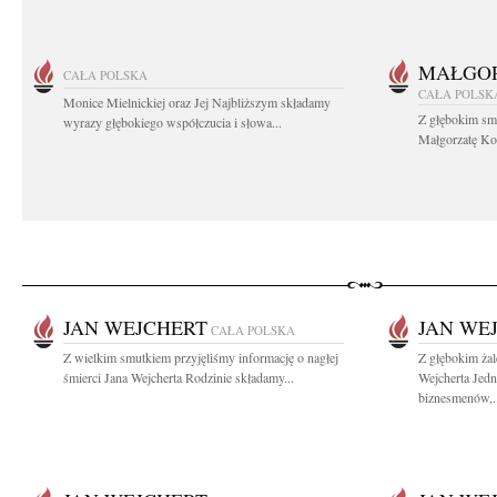
MAŁGOR
CAŁA POLSKA
CAŁA POLSK
Monice Mielnickiej oraz Jej Najbliższym składamy
Z głębokim sm
wyrazy głębokiego współczucia i słowa...
Małgorzatę Koś
JAN WEJCHERT
JAN WE
CAŁA POLSKA
Z wielkim smutkiem przyjęliśmy informację o nagłej
Z głębokim ża
śmierci Jana Wejcherta Rodzinie składamy...
Wejcherta Jed
biznesmenów,..