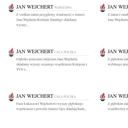
JAN WEJCHERT
JAN WE
WARSZAWA
Z wielkim żalem przyjęliśmy wiadomość o śmierci
Z żalem i smut
Jana Wejcherta Rodzinie Zmarłego składamy
Jana Wejcherta
wyrazy...
JAN WEJCHERT
JAN WE
CAŁA POLSKA
Głęboko poruszeni odejściem Jana Wejcherta
Z głębokim ża
składamy wyrazy szczerego współczucia Kolegom z
wybitnego prze
TVN i...
JAN WEJCHERT
JAN WE
CAŁA POLSKA
Panu Łukaszowi Wejchertowi wyrazy głębokiego
Z głębokim ża
współczucia z powodu śmierci Ojca składają Rada...
współtwórcę wo