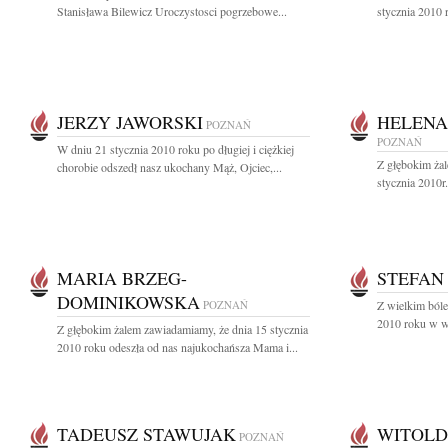
Stanisława Bilewicz Uroczystosci pogrzebowe...
stycznia 2010 
JERZY JAWORSKI
HELENA
POZNAŃ
POZNAŃ
W dniu 21 stycznia 2010 roku po długiej i ciężkiej
Z głębokim ża
chorobie odszedł nasz ukochany Mąż, Ojciec,...
stycznia 2010r.
MARIA BRZEG-
STEFAN
DOMINIKOWSKA
POZNAŃ
Z wielkim bóle
2010 roku w wi
Z głębokim żalem zawiadamiamy, że dnia 15 stycznia
2010 roku odeszła od nas najukochańsza Mama i...
TADEUSZ STAWUJAK
WITOLD
POZNAŃ