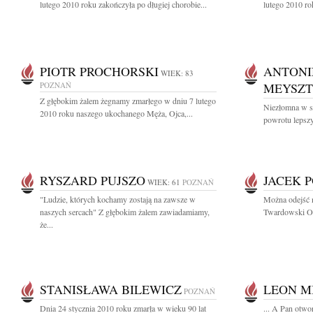
lutego 2010 roku zakończyła po długiej chorobie...
lutego 2010 ro
PIOTR PROCHORSKI
ANTONI
WIEK: 83
POZNAŃ
MEYSZ
Z głębokim żalem żegnamy zmarłego w dniu 7 lutego
Niezłomna w s
2010 roku naszego ukochanego Męża, Ojca,...
powrotu lepszy
RYSZARD PUJSZO
JACEK 
WIEK: 61
POZNAŃ
"Ludzie, których kochamy zostają na zawsze w
Można odejść n
naszych sercach" Z głębokim żalem zawiadamiamy,
Twardowski Ot
że...
STANISŁAWA BILEWICZ
LEON M
POZNAŃ
Dnia 24 stycznia 2010 roku zmarła w wieku 90 lat
... A Pan otwo