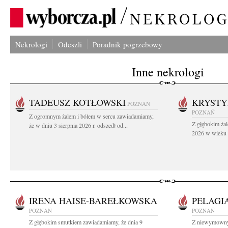
Nekrologi
Odeszli
Poradnik pogrzebowy
Inne nekrologi
TADEUSZ KOTŁOWSKI
KRYST
POZNAŃ
POZNAŃ
Z ogromnym żalem i bólem w sercu zawiadamiamy,
Z głębokim żal
że w dniu 3 sierpnia 2026 r. odszedł od...
2026 w wieku 9
IRENA HAISE-BAREŁKOWSKA
PELAGI
POZNAŃ
POZNAŃ
Z głębokim smutkiem zawiadamiamy, że dnia 9
Z niewymownym