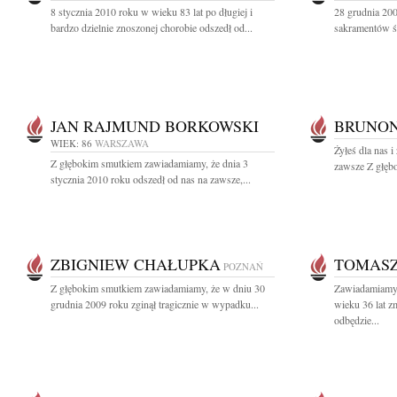
8 stycznia 2010 roku w wieku 83 lat po długiej i
28 grudnia 200
bardzo dzielnie znoszonej chorobie odszedł od...
sakramentów św
JAN RAJMUND BORKOWSKI
BRUNON
WIEK: 86
WARSZAWA
Żyłeś dla nas 
Z głębokim smutkiem zawiadamiamy, że dnia 3
zawsze Z głębo
stycznia 2010 roku odszedł od nas na zawsze,...
ZBIGNIEW CHAŁUPKA
TOMASZ
POZNAŃ
Z głębokim smutkiem zawiadamiamy, że w dniu 30
Zawiadamiamy,
grudnia 2009 roku zginął tragicznie w wypadku...
wieku 36 lat 
odbędzie...