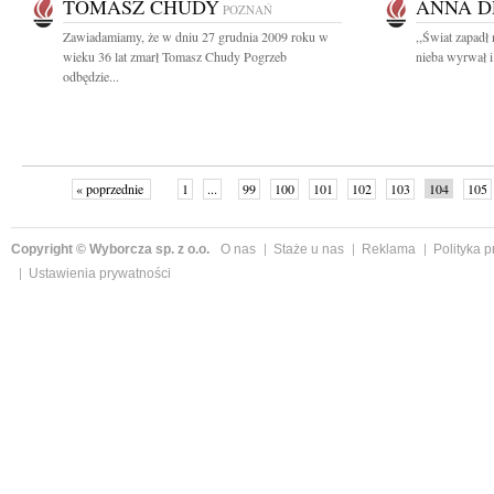
TOMASZ CHUDY
ANNA 
POZNAŃ
Zawiadamiamy, że w dniu 27 grudnia 2009 roku w
,,Świat zapadł 
wieku 36 lat zmarł Tomasz Chudy Pogrzeb
nieba wyrwał i 
odbędzie...
« poprzednie
1
...
99
100
101
102
103
104
105
Copyright © Wyborcza sp. z o.o.
O nas
Staże u nas
Reklama
Polityka 
Ustawienia prywatności