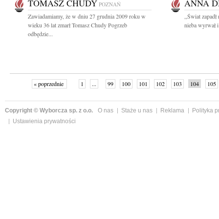
TOMASZ CHUDY
ANNA 
POZNAŃ
Zawiadamiamy, że w dniu 27 grudnia 2009 roku w
,,Świat zapadł 
wieku 36 lat zmarł Tomasz Chudy Pogrzeb
nieba wyrwał i 
odbędzie...
« poprzednie
1
...
99
100
101
102
103
104
105
Copyright © Wyborcza sp. z o.o.
O nas
Staże u nas
Reklama
Polityka 
Ustawienia prywatności