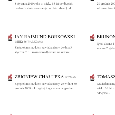
8 stycznia 2010 roku w wieku 83 lat po długiej i
28 grudnia 200
bardzo dzielnie znoszonej chorobie odszedł od...
sakramentów św
JAN RAJMUND BORKOWSKI
BRUNON
WIEK: 86
WARSZAWA
Żyłeś dla nas 
Z głębokim smutkiem zawiadamiamy, że dnia 3
zawsze Z głębo
stycznia 2010 roku odszedł od nas na zawsze,...
ZBIGNIEW CHAŁUPKA
TOMASZ
POZNAŃ
Z głębokim smutkiem zawiadamiamy, że w dniu 30
Zawiadamiamy,
grudnia 2009 roku zginął tragicznie w wypadku...
wieku 36 lat 
odbędzie...