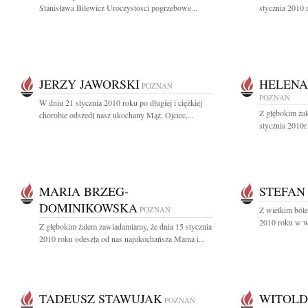
Stanisława Bilewicz Uroczystosci pogrzebowe...
stycznia 2010 
JERZY JAWORSKI
HELENA
POZNAŃ
POZNAŃ
W dniu 21 stycznia 2010 roku po długiej i ciężkiej
Z głębokim ża
chorobie odszedł nasz ukochany Mąż, Ojciec,...
stycznia 2010r.
MARIA BRZEG-
STEFAN
DOMINIKOWSKA
POZNAŃ
Z wielkim bóle
2010 roku w wi
Z głębokim żalem zawiadamiamy, że dnia 15 stycznia
2010 roku odeszła od nas najukochańsza Mama i...
TADEUSZ STAWUJAK
WITOLD
POZNAŃ