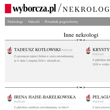
Nekrologi
Odeszli
Poradnik pogrzebowy
Inne nekrologi
TADEUSZ KOTŁOWSKI
KRYST
POZNAŃ
POZNAŃ
Z ogromnym żalem i bólem w sercu zawiadamiamy,
Z głębokim żal
że w dniu 3 sierpnia 2026 r. odszedł od...
2026 w wieku 9
IRENA HAISE-BAREŁKOWSKA
PELAGI
POZNAŃ
POZNAŃ
Z głębokim smutkiem zawiadamiamy, że dnia 9
Z niewymownym