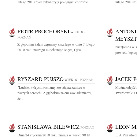
lutego 2010 roku zakończyła po długiej chorobie...
lutego 2010 ro
PIOTR PROCHORSKI
ANTONI
WIEK: 83
POZNAŃ
MEYSZ
Z głębokim żalem żegnamy zmarłego w dniu 7 lutego
Niezłomna w s
2010 roku naszego ukochanego Męża, Ojca,...
powrotu lepszy
RYSZARD PUJSZO
JACEK 
WIEK: 61
POZNAŃ
"Ludzie, których kochamy zostają na zawsze w
Można odejść n
naszych sercach" Z głębokim żalem zawiadamiamy,
Twardowski Ot
że...
STANISŁAWA BILEWICZ
LEON M
POZNAŃ
Dnia 24 stycznia 2010 roku zmarła w wieku 90 lat
... A Pan otwo