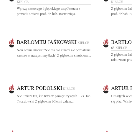
KIELCE
KIELCE
Wyrazy szczerego i głębokiego współczucia z
Z głębokim ża
powodu śmierci prof. dr. hab. Bartłomieja...
prof. dr hab. 
BARŁOMIEJ JAŚKOWSKI
BARTŁO
KIELCE
63
KIELCE
Non omnis moriar "Nie ma Go z nami ale pozostanie
Z głębokim żal
zawsze w naszych myślach" Z głębokim smutkiem,...
roku zmarł po d
ARTUR PODOLSKI
ARTUR 
KIELCE
Nie umiera ten, kto trwa w pamięci żywych... ks. Jan
Umarłych wiec
Twardowski Z głębokim bólem i żalem...
się płaci Wisł