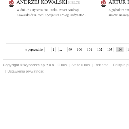
ANDRZEJ KOWALSKI
ARTUR 
KIELCE
W dniu 23 stycznia 2010 roku. zmarł Andrzej
Z głębokim sm
Kowalski dr n. med. specjalista urolog Ordynator...
śmierci naszeg
« poprzednie
1
...
99
100
101
102
103
104
1
Copyright © Wyborcza sp. z o.o.
O nas
Staże u nas
Reklama
Polityka 
Ustawienia prywatności