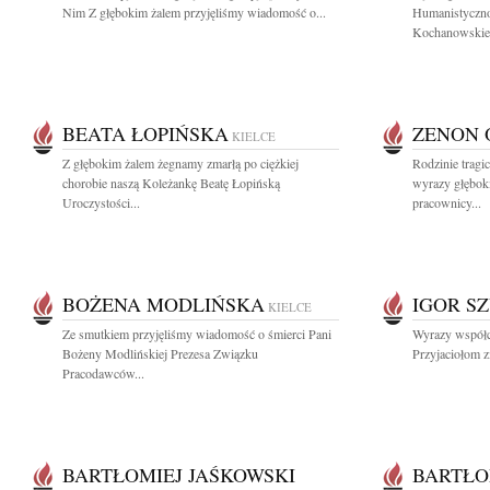
Nim Z głębokim żalem przyjęliśmy wiadomość o...
Humanistyczno
Kochanowskieg
BEATA ŁOPIŃSKA
ZENON 
KIELCE
Z głębokim żalem żegnamy zmarłą po ciężkiej
Rodzinie tragi
chorobie naszą Koleżankę Beatę Łopińską
wyrazy głęboki
Uroczystości...
pracownicy...
BOŻENA MODLIŃSKA
IGOR S
KIELCE
Ze smutkiem przyjęliśmy wiadomość o śmierci Pani
Wyrazy współc
Bożeny Modlińskiej Prezesa Związku
Przyjaciołom z
Pracodawców...
BARTŁOMIEJ JAŚKOWSKI
BARTŁO