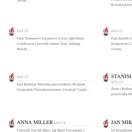
Zarząd,...
Kowalczykiewic
KIELCE
KIELCE
Panu Tomaszowi Surgielowi wyrazy głębokiego
Pani Zenobii 
współczucia z powodu śmierci Żony składają
Księgowości U
Marcin...
wyrazy...
STANIS
KIELCE
KIELCE
Pani Barbarze Warzecha pracownikowi Wydziału
Żonie i Rodzin
Gospodarki Nieruchomościami i Geodezji Urzędu...
pracownika M
ANNA MILLER
JAN MI
KIELCE
Człowiek żyje tak długo, jak długo żyje pamięć o
Jej Magnificen