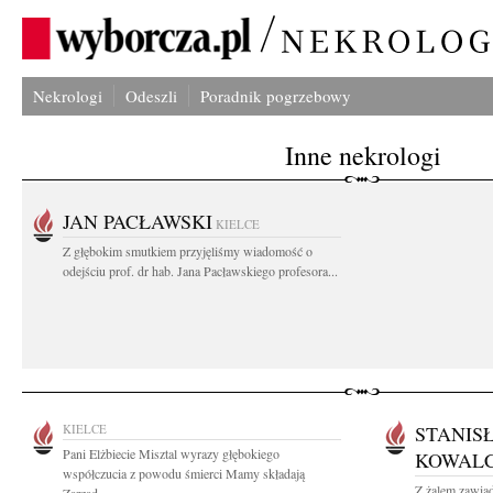
Nekrologi
Odeszli
Poradnik pogrzebowy
Inne nekrologi
JAN PACŁAWSKI
KIELCE
Z głębokim smutkiem przyjęliśmy wiadomość o
odejściu prof. dr hab. Jana Pacławskiego profesora...
KIELCE
STANIS
Pani Elżbiecie Misztal wyrazy głębokiego
KOWALC
współczucia z powodu śmierci Mamy składają
Z żalem zawia