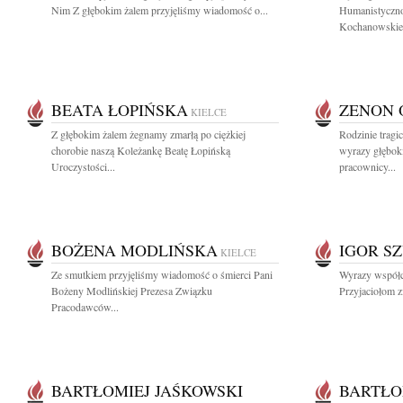
Nim Z głębokim żalem przyjęliśmy wiadomość o...
Humanistyczno
Kochanowskieg
BEATA ŁOPIŃSKA
ZENON 
KIELCE
Z głębokim żalem żegnamy zmarłą po ciężkiej
Rodzinie tragi
chorobie naszą Koleżankę Beatę Łopińską
wyrazy głęboki
Uroczystości...
pracownicy...
BOŻENA MODLIŃSKA
IGOR S
KIELCE
Ze smutkiem przyjęliśmy wiadomość o śmierci Pani
Wyrazy współc
Bożeny Modlińskiej Prezesa Związku
Przyjaciołom z
Pracodawców...
BARTŁOMIEJ JAŚKOWSKI
BARTŁO