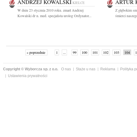
ANDRZEJ KOWALSKI
ARTUR 
KIELCE
W dniu 23 stycznia 2010 roku. zmarł Andrzej
Z głębokim sm
Kowalski dr n. med. specjalista urolog Ordynator...
śmierci naszeg
« poprzednie
1
...
99
100
101
102
103
104
1
Copyright © Wyborcza sp. z o.o.
O nas
Staże u nas
Reklama
Polityka 
Ustawienia prywatności