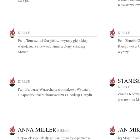
Zarząd,...
Kowalczykiewic
KIELCE
KIELCE
Panu Tomaszowi Surgielowi wyrazy głębokiego
Pani Zenobii 
współczucia z powodu śmierci Żony składają
Księgowości U
Marcin...
wyrazy...
STANIS
KIELCE
KIELCE
Pani Barbarze Warzecha pracownikowi Wydziału
Żonie i Rodzin
Gospodarki Nieruchomościami i Geodezji Urzędu...
pracownika M
ANNA MILLER
JAN MI
KIELCE
Człowiek żyje tak długo, jak długo żyje pamięć o
Jej Magnificen