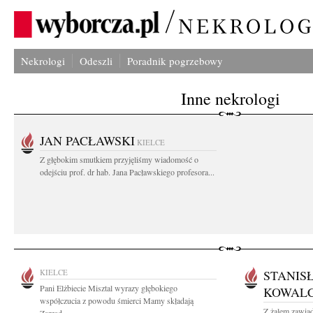
Nekrologi
Odeszli
Poradnik pogrzebowy
Inne nekrologi
JAN PACŁAWSKI
KIELCE
Z głębokim smutkiem przyjęliśmy wiadomość o
odejściu prof. dr hab. Jana Pacławskiego profesora...
KIELCE
STANIS
Pani Elżbiecie Misztal wyrazy głębokiego
KOWALC
współczucia z powodu śmierci Mamy składają
Z żalem zawia