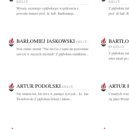
KIELCE
KIELCE
Wyrazy szczerego i głębokiego współczucia z
Z głębokim ża
powodu śmierci prof. dr. hab. Bartłomieja...
prof. dr hab. 
BARŁOMIEJ JAŚKOWSKI
BARTŁO
KIELCE
63
KIELCE
Non omnis moriar "Nie ma Go z nami ale pozostanie
Z głębokim żal
zawsze w naszych myślach" Z głębokim smutkiem,...
roku zmarł po d
ARTUR PODOLSKI
ARTUR 
KIELCE
Nie umiera ten, kto trwa w pamięci żywych... ks. Jan
Umarłych wiec
Twardowski Z głębokim bólem i żalem...
się płaci Wisł