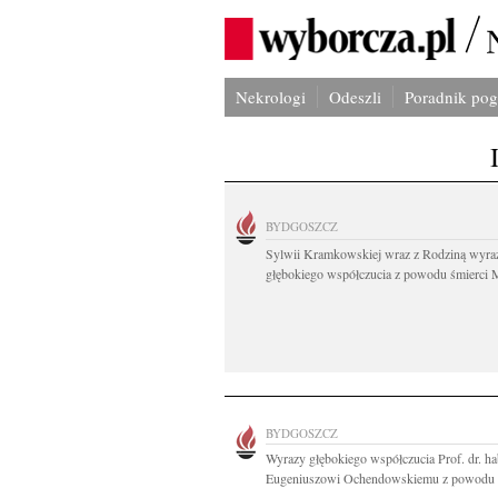
Nekrologi
Odeszli
Poradnik po
BYDGOSZCZ
Sylwii Kramkowskiej wraz z Rodziną wyra
głębokiego współczucia z powodu śmierci 
BYDGOSZCZ
Wyrazy głębokiego współczucia Prof. dr. ha
Eugeniuszowi Ochendowskiemu z powodu ś