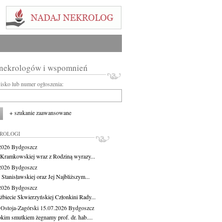
 nekrologów i wspomnień
wisko lub numer ogłoszenia:
+ szukanie zaawansowane
KROLOGI
.2026
Bydgoszcz
 Kramkowskiej wraz z Rodziną wyrazy...
.2026
Bydgoszcz
 Stanisławskiej oraz Jej Najbliższym...
.2026
Bydgoszcz
żbiecie Skwierzyńskiej Członkini Rady...
 Ostoja-Zagórski
15.07.2026
Bydgoszcz
okim smutkiem żegnamy prof. dr. hab....