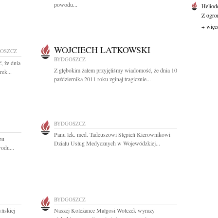
powodu...
Heliod
Z ogro
+ więc
WOJCIECH LATKOWSKI
OSZCZ
BYDGOSZCZ
, że dnia
Z głębokim żalem przyjęliśmy wiadomość, że dnia 10
ek...
października 2011 roku zginął tragicznie...
BYDGOSZCZ
Panu lek. med. Tadeuszowi Stępień Kierownikowi
mu
Działu Usług Medycznych w Wojewódzkiej...
odu...
BYDGOSZCZ
yńskiej
Naszej Koleżance Małgosi Wołczek wyrazy