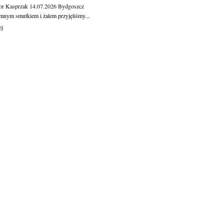
or Kasprzak
14.07.2026
Bydgoszcz
mnym smutkiem i żalem przyjęliśmy...
ej