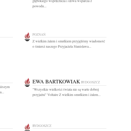
głębokiego współczucia i słowa wsparcia z
powodu...
POZNAŃ
Z wielkim żalem i smutkiem przyjęliśmy wiadomość
o śmierci naszego Przyjaciela Stanisława...
EWA BARTKOWIAK
BYDGOSZCZ
liższym
"Wszystkie wielkości świata nie są warte dobrej
...
przyjaźni" Voltaire Z wielkim smutkiem i żalem...
BYDGOSZCZ