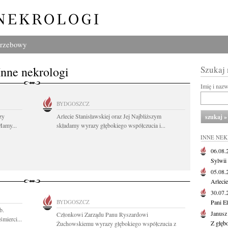
grzebowy
Inne nekrologi
Szukaj
Imię i naz
BYDGOSZCZ
zy
Arlecie Stanisławskiej oraz Jej Najbliższym
Mamy...
składamy wyrazy głębokiego współczucia i...
INNE NE
06.08
Sylwii
05.08
Arlecie
30.07
BYDGOSZCZ
Pani El
b.
Janusz
Członkowi Zarządu Panu Ryszardowi
mierci...
Z głęb
Żuchowskiemu wyrazy głębokiego współczucia z