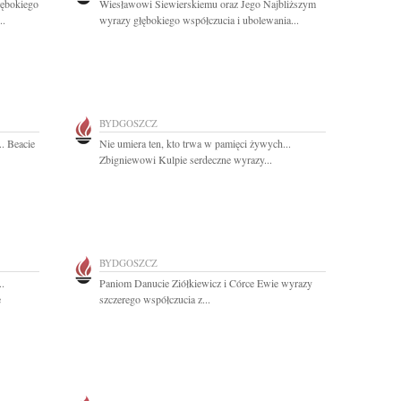
łębokiego
Wiesławowi Siewierskiemu oraz Jego Najbliższym
..
wyrazy głębokiego współczucia i ubolewania...
BYDGOSZCZ
.. Beacie
Nie umiera ten, kto trwa w pamięci żywych...
Zbigniewowi Kulpie serdeczne wyrazy...
BYDGOSZCZ
..
Paniom Danucie Ziółkiewicz i Córce Ewie wyrazy
e
szczerego współczucia z...